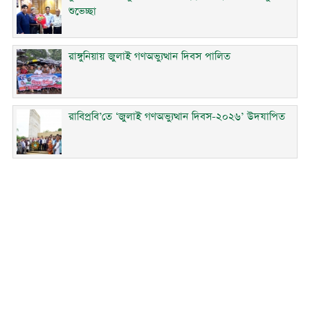
শুভেচ্ছা
রাঙ্গুনিয়ায় জুলাই গণঅভ্যুত্থান দিবস পালিত
রাবিপ্রবি’তে ‘জুলাই গণঅভ্যুত্থান দিবস-২০২৬’ উদযাপিত