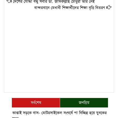
দেশের যোদ্ধা বন্ধু সবার ডা. জাফরুল্লাহ চৌধুরী আর নেই
বান্দরবানে মেধাবী শিক্ষার্থীদের শিক্ষা বৃত্তি বিতরণ
সর্বশেষ
জনপ্রিয়
কাপ্তাই সড়কে বাস- মোটরসাইকেল সংঘর্ষে পা বিচ্ছিন্ন হয়ে যুবকের