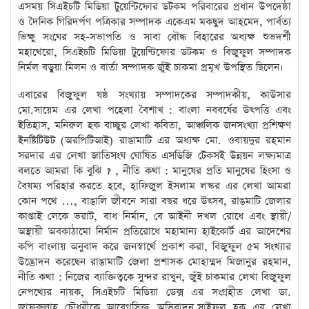
এসময় সিএইচটি মিডিয়া টুয়েন্টিফোর ডটকম পরিবারের প্রধান উপদেষ্ঠা
ও দৈনিক গিরিদর্পণ পত্রিকার সম্পাদক একেএম মকছুদ আহমেদ, পার্বত্য
ভিক্ষু সংঘের সহ-সভাপতি ও সাবা বৌদ্ধ বিহারের অধ্যক্ষ শুভদর্শী
মহাথেরো, সিএইচটি মিডিয়া টুয়েন্টিফোর ডটকম ও বিজুফুল সম্পাদক
নির্মল বড়ুয়া মিলন ও বার্তা সম্পাদক জুঁই চাকমা প্রমূখ উপস্থিত ছিলেন।
এবারের বিজুফুল ষষ্ঠ সংখ্যায় সম্পাদকের সম্পাদকীয়, কাউসার
মো.সায়েম এর লেখা পহেলা বৈশাখ : বাংলা নববর্ষের উৎপত্তি এবং
ইতিহাস, মনিরুল হক বাচ্ছুর লেখা কবিতা, আঞ্চলিক জনসংখ্যা প্রশিক্ষণ
ইনষ্টিটিউট (অরপিটিআই) রাঙামাটি এর অধ্যক্ষ মো. ওবায়দুর রহমান
সরদার এর লেখা জাতিসংঘ ঘোষিত এসডিজি টেকসই উন্নয়ন লক্ষ্যমাত্র
বলতে আমরা কি বুঝি ? , নীতি কথা : মানুষের প্রতি মানুষের হিংসা ও
বৈষম্য পরিহার করতে হবে, হাফিজুল ইসলাম লস্কর এর লেখা আমরা
কোন পথে …, বাঙালি জীবনে সারা বছর ধরে উৎসব, রাঙমাটি জেলার
কাপ্তাই লেকে ভরাট, বাধ নির্মান, বে আইনী দখল রোধে এবং স্থায়ী/
অস্থায়ী অবকাঠামো নির্মান প্রতিরোধে মহামান্য হাইকোর্ট এর আদেশের
কপি বাংলায় অনুবাদ করে জনস্বার্থে প্রকাশ করা, বিজুফুল ৫ম সংখ্যার
উদ্ভোদন করেছেন রাঙামাটি জেলা প্রশাসক মোহাম্মদ মিজানুর রহমান,
নীতি কথা : নিজের ব্যাক্তিত্বকে সুন্দর রাখুন, জুঁই চাকমার লেখা বিজুফুল
নেপথ্যের নায়ক, সিএইচটি মিডিয়া ডেক্স এর সংগ্রহীত লেখা ডা.
জাফরুল্লাহ চৌধুরীকে আবেগসিক্ত অভিবাদন,সাইফুল হক এর লেখা