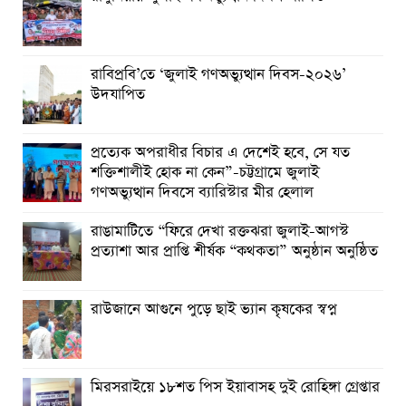
রাবিপ্রবি’তে ‘জুলাই গণঅভ্যুত্থান দিবস-২০২৬’
উদযাপিত
প্রত্যেক অপরাধীর বিচার এ দেশেই হবে, সে যত
শক্তিশালীই হোক না কেন”-চট্টগ্রামে জুলাই
গণঅভ্যুত্থান দিবসে ব্যারিস্টার মীর হেলাল
রাঙামাটিতে “ফিরে দেখা রক্তঝরা জুলাই-আগস্ট
প্রত্যাশা আর প্রাপ্তি শীর্ষক “কথকতা” অনুষ্ঠান অনুষ্ঠিত
রাউজানে আগুনে পুড়ে ছাই ভ্যান কৃষকের স্বপ্ন
মিরসরাইয়ে ১৮শত পিস ইয়াবাসহ দুই রোহিঙ্গা গ্রেপ্তার