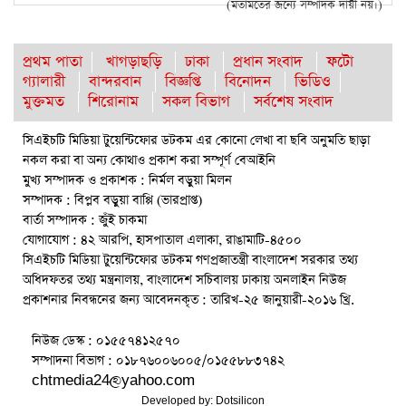
(মতামতের জন্যে সম্পাদক দায়ী নয়।)
প্রথম পাতা
খাগড়াছড়ি
ঢাকা
প্রধান সংবাদ
ফটো
গ্যালারী
বান্দরবান
বিজ্ঞপ্তি
বিনোদন
ভিডিও
মুক্তমত
শিরোনাম
সকল বিভাগ
সর্বশেষ সংবাদ
সিএইচটি মিডিয়া টুয়েন্টিফোর ডটকম এর কোনো লেখা বা ছবি অনুমতি ছাড়া
নকল করা বা অন্য কোথাও প্রকাশ করা সম্পূর্ণ বেআইনি
মুখ্য সম্পাদক ও প্রকাশক : নির্মল বড়ুয়া মিলন
সম্পাদক : বিপ্লব বড়ুয়া বাপ্পি (ভারপ্রাপ্ত)
বার্তা সম্পাদক : জুঁই চাকমা
যোগাযোগ : ৪২ আরপি, হাসপাতাল এলাকা, রাঙামাটি-৪৫০০
সিএইচটি মিডিয়া টুয়েন্টিফোর ডটকম গণপ্রজাতন্ত্রী বাংলাদেশ সরকার তথ্য
অধিদফতর তথ্য মন্ত্রনালয়, বাংলাদেশ সচিবালয় ঢাকায় অনলাইন নিউজ
প্রকাশনার নিবন্ধনের জন্য আবেদনকৃত : তারিখ-২৫ জানুয়ারী-২০১৬ খ্রি.
নিউজ ডেস্ক : ০১৫৫৭৪১২৫৭০
সম্পাদনা বিভাগ : ০১৮৭৬০০৬০০৫/০১৫৫৮৮৩৭৪২
chtmedia24@yahoo.com
Developed by:
Dotsilicon