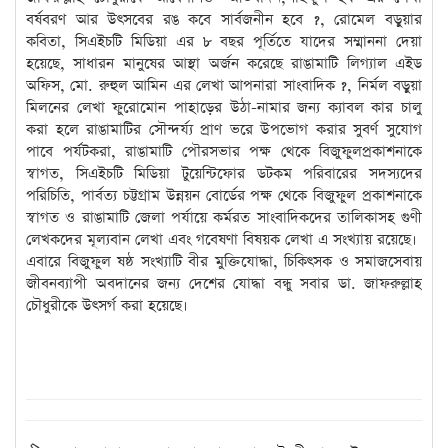
বর্ষবরণ আর উৎসবের রঙ কবে সার্বজনীন হবে ?, রোমেল বড়ুয়ার
কবিতা, সিএইচটি মিডিয়া এর ৮ বছর পূর্তিতে যাদের সম্মাননা দেয়া
হয়েছে, সাধারন মানুষের আস্থা অর্জন করেছে রাঙামাটি লিগ্যাল এইড
অফিস, মো. রুহুল আমিন এর লেখা আপনারা সাংবাদিক ?, নির্মল বড়ুয়া
মিলনের লেখা ফুরোমোন পাহাড়ের উঠা-নামার জন্য ক্যাবল কার চালু
করা হলে রাঙামাটির সৌন্দর্য্য প্রাণ ভরে উপভোগ করার সুবর্ণ সুযোগ
পাবে পর্যটকরা, রাঙামাটি পৌরসভার পক্ষ থেকে বিজুফুলপ্রকাশনাকে
স্বাগত, সিএইচটি মিডিয়া টুয়েন্টিফোর ডটকম পরিবারের সদস্যদের
পরিচিতি, পার্বত্য চট্টগ্রাম উন্নয়ন বোর্ডের পক্ষ থেকে বিজুফুল প্রকাশনাকে
স্বাগত ও রাঙামাটি জেলা পর্যায়ে কর্মরত সাংবাদিকদের তালিকাসহ গুণী
লেখকদের মূল্যবান লেখা এবং গবেষণা বিষয়ক লেখা এ সংখ্যায় রয়েছে।
এবারে বিজুফুল ষষ্ঠ সংখ্যাটি বীর মুক্তিযোদ্ধা, চিকিৎসক ও সমাজসেবায়
জীবনব্যাপী অবদানের জন্য দেশের যোদ্ধা বন্ধু সবার ডা. জাফরুল্লাহ
চৌধুরীকে উৎসর্গ করা হয়েছে।