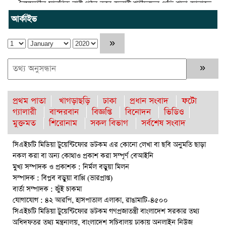
বৈষম্যহীন মানবিক রাষ্ট্র গঠন করে জুলাই শহীদদের প্রতি শ্রদ্ধা জানাতে
হবে : জননেতা সাইফুল হক
আর্কাইভ
তিন দিন পর ব্রহ্মপুত্র নদে নিখোঁজ সাইফুলের মরদেহ গফরগাঁও থেকে
উদ্ধার
ব্রহ্মপুত্র নদে নিখোঁজ কৃষকের সন্ধান মেলেনি
রাঙ্গুনিয়ায় জুলাই গণঅভ্যুত্থান দিবস পালিত
প্রথম পাতা
খাগড়াছড়ি
ঢাকা
প্রধান সংবাদ
ফটো
গ্যালারী
বান্দরবান
বিজ্ঞপ্তি
বিনোদন
ভিডিও
পার্বতীপুরে জুলাই গণঅভ্যুত্থান দিবস পালন
মুক্তমত
শিরোনাম
সকল বিভাগ
সর্বশেষ সংবাদ
আত্রাইয়ে যথাযোগ্য মর্যাদায় ‘জুলাই গণঅভ্যুত্থান দিবস’ পালিত
সিএইচটি মিডিয়া টুয়েন্টিফোর ডটকম এর কোনো লেখা বা ছবি অনুমতি ছাড়া
নকল করা বা অন্য কোথাও প্রকাশ করা সম্পূর্ণ বেআইনি
রাউজানে আগুনে পুড়ে ছাই ভ্যান কৃষকের স্বপ্ন
মুখ্য সম্পাদক ও প্রকাশক : নির্মল বড়ুয়া মিলন
ঈশ্বরগঞ্জে বজ্রপাতে কৃষকের মৃত্যু : আহত-২
সম্পাদক : বিপ্লব বড়ুয়া বাপ্পি (ভারপ্রাপ্ত)
বার্তা সম্পাদক : জুঁই চাকমা
বৈষম্যহীন মানবিক রাষ্ট্র গঠন করে জুলাই শহীদদের প্রতি শ্রদ্ধা জানাতে
যোগাযোগ : ৪২ আরপি, হাসপাতাল এলাকা, রাঙামাটি-৪৫০০
হবে : জননেতা সাইফুল হক
সিএইচটি মিডিয়া টুয়েন্টিফোর ডটকম গণপ্রজাতন্ত্রী বাংলাদেশ সরকার তথ্য
অধিদফতর তথ্য মন্ত্রনালয়, বাংলাদেশ সচিবালয় ঢাকায় অনলাইন নিউজ