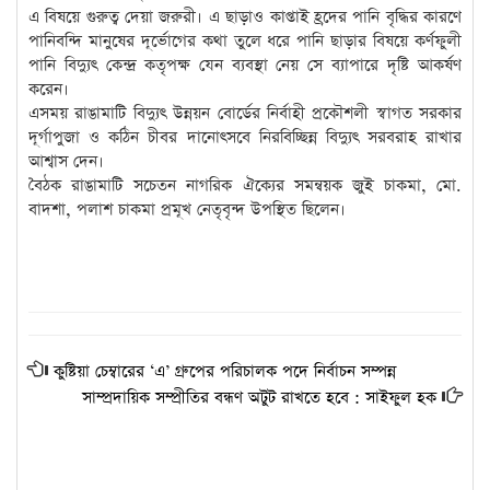
এ বিষয়ে গুরুত্ব দেয়া জরুরী। এ ছাড়াও কাপ্তাই হ্রদের পানি বৃদ্ধির কারণে
পানিবন্দি মানুষের দূর্ভোগের কথা তুলে ধরে পানি ছাড়ার বিষয়ে কর্ণফুলী
পানি বিদ্যুৎ কেন্দ্র কতৃপক্ষ যেন ব্যবস্থা নেয় সে ব্যাপারে দৃষ্টি আকর্ষণ
করেন।
এসময় রাঙামাটি বিদ্যুৎ উন্নয়ন বোর্ডের নির্বাহী প্রকৌশলী স্বাগত সরকার
দূর্গাপুজা ও কঠিন চীবর দানোৎসবে নিরবিচ্ছিন্ন বিদ্যুৎ সরবরাহ রাখার
আশ্বাস দেন।
বৈঠক রাঙামাটি সচেতন নাগরিক ঐক্যের সমন্বয়ক জুই চাকমা, মো.
বাদশা, পলাশ চাকমা প্রমূখ নেতৃবৃন্দ উপস্থিত ছিলেন।
কুষ্টিয়া চেম্বারের ‘এ’ গ্রুপের পরিচালক পদে নির্বাচন সম্পন্ন
সাম্প্রদায়িক সম্প্রীতির বন্ধণ অটুট রাখতে হবে : সাইফুল হক