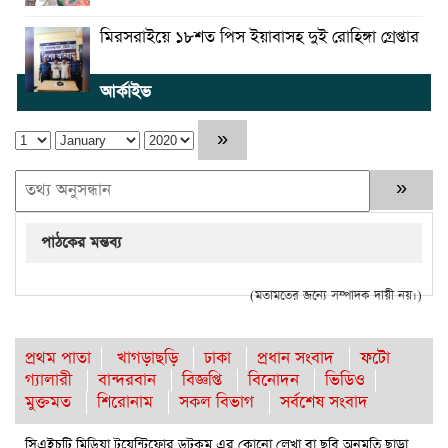
মিরসরাইয়ে ১৮শত পিস ইয়াবাসহ দুই রোহিঙ্গা গ্রেপ্তার
আর্কাইভ
পাঠকের মন্তব্য
(মতামতের জন্যে সম্পাদক দায়ী নয়।)
প্রথম পাতা
খাগড়াছড়ি
ঢাকা
প্রধান সংবাদ
ফটো
গ্যালারী
বান্দরবান
বিজ্ঞপ্তি
বিনোদন
ভিডিও
মুক্তমত
শিরোনাম
সকল বিভাগ
সর্বশেষ সংবাদ
সিএইচটি মিডিয়া টুয়েন্টিফোর ডটকম এর কোনো লেখা বা ছবি অনুমতি ছাড়া