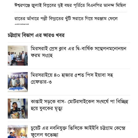
ঈশ্বরগঞ্জে জুলাই বিপ্লবের দুই বছর পূর্তিতে বিএনপির আনন্দ মিছিল
রাতের আঁধারে পল্লী বিদ্যুতের খুঁটি সরাতে গিয়ে সরঞ্জাম ফেলে
পালালো
চট্টগ্রাম বিভাগ এর আরও খবর
মিরসরাইয়ে ৪০ হাজার ৫শত পিস ইয়াবা সহ গ্রেফতার-৩
মিরসরাই প্রেস ক্লাব এর দ্বি-বার্ষিক সম্মেলনমনোনয়ন
কাপ্তাই সড়কে বাস- মোটরসাইকেল সংঘর্ষে পা বিচ্ছিন্ন হয়ে যুবকের
ফরম সংগ্রহ
মৃত্যু
চুয়েট এর নবনিযুক্ত ভিসিকে আইইবি চট্টগ্রাম কেন্দ্রে ফুলেল শুভেচ্ছা
মিরসরাইয়ে ৪০ হাজার ৫শত পিস ইয়াবা সহ
গ্রেফতার-৩
বৈষম্যহীন মানবিক রাষ্ট্র গঠন করে জুলাই শহীদদের প্রতি শ্রদ্ধা
জানাতে হবে : জননেতা সাইফুল হক
কাপ্তাই সড়কে বাস- মোটরসাইকেল সংঘর্ষে পা বিচ্ছিন্ন
তিন দিন পর ব্রহ্মপুত্র নদে নিখোঁজ সাইফুলের মরদেহ গফরগাঁও
হয়ে যুবকের মৃত্যু
থেকে উদ্ধার
চুয়েট এর নবনিযুক্ত ভিসিকে আইইবি চট্টগ্রাম কেন্দ্রে
ফুলেল শুভেচ্ছা