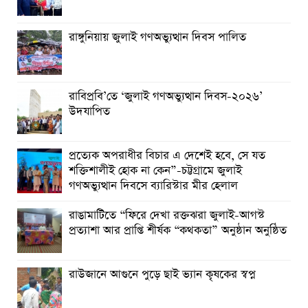
রাঙ্গুনিয়ায় জুলাই গণঅভ্যুত্থান দিবস পালিত
রাবিপ্রবি’তে ‘জুলাই গণঅভ্যুত্থান দিবস-২০২৬’
উদযাপিত
প্রত্যেক অপরাধীর বিচার এ দেশেই হবে, সে যত
শক্তিশালীই হোক না কেন”-চট্টগ্রামে জুলাই
গণঅভ্যুত্থান দিবসে ব্যারিস্টার মীর হেলাল
রাঙামাটিতে “ফিরে দেখা রক্তঝরা জুলাই-আগস্ট
প্রত্যাশা আর প্রাপ্তি শীর্ষক “কথকতা” অনুষ্ঠান অনুষ্ঠিত
রাউজানে আগুনে পুড়ে ছাই ভ্যান কৃষকের স্বপ্ন