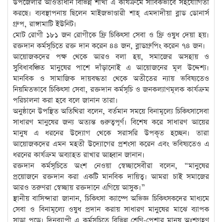
উপজেলার আওতাধীন বিভিন্ন শাখা এ কার্যক্রমে সার্বিকভাবে সহযোগিতা
করছে। ব্যবস্থাপনায় ছিলেন মাইজভাণ্ডারী শাহ্ এমদাদীয়া ব্লাড ডোনার্স
গ্রুপ, রাঙ্গামাটি ইউনিট।
মোট রোগী ১৮১ জন রোগীকে ফ্রি চিকিৎসা সেবা ও ফ্রি ওষুধ দেয়া হয়।
রক্তদান কর্মসূচিতে রক্ত দান করেন ৪৪ জন, ব্লাডগ্রুপিং করেন ৭৪ জন।
আয়োজকদের পক্ষ থেকে আরও বলা হয়, সমাজের অসহায় ও
সুবিধাবঞ্চিত মানুষের পাশে দাঁড়ানোই এ আয়োজনের মূল উদ্দেশ্য।
মানবিক ও সামাজিক দায়বদ্ধতা থেকে অতীতের ন্যায় ভবিষ্যতেও
নিয়মিতভাবে চিকিৎসা সেবা, রক্তদান কর্মসূচি ও জনকল্যাণমূলক কার্যক্রম
পরিচালনা করা হবে বলে জানান তারা।
অনুষ্ঠানে উপস্থিত অতিথিরা বলেন, বর্তমান সময়ে বিনামূল্যে চিকিৎসাসেবা
সাধারণ মানুষের জন্য অত্যন্ত গুরুত্বপূর্ণ। বিশেষ করে সাধারণ আয়ের
মানুষ এ ধরনের উদ্যোগ থেকে সরাসরি উপকৃত হচ্ছেন। তারা
আয়োজকদের এমন মহতী উদ্যোগের প্রশংসা করেন এবং ভবিষ্যতেও এ
ধরনের কার্যক্রম অব্যাহত রাখার আহ্বান জানান।
রক্তদান কর্মসূচিতে অংশ নেওয়া স্বেচ্ছাসেবীরা বলেন, “মানুষের
প্রয়োজনে রক্তদান করা একটি মানবিক দায়িত্ব। আমরা চাই সমাজের
আরও তরুণরা স্বেচ্ছায় রক্তদানে এগিয়ে আসুক।”
স্থানীয় বাসিন্দারা জানান, চিকিৎসা ক্যাম্পে অভিজ্ঞ চিকিৎসকদের মাধ্যমে
সেবা ও বিনামূল্যে ওষুধ প্রদান করায় সাধারণ মানুষের মাঝে ব্যাপক
সাড়া পড়ে। দিনব্যাপী এ কর্মসূচিতে বিভিন্ন শ্রেণি-পেশার মানুষ অংশগ্রহণ