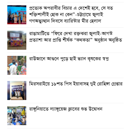
ছুটির রাতে খোলা ভূমি অফিস, ভেতরে তহশিলদার
প্রত্যেক অপরাধীর বিচার এ দেশেই হবে, সে যত
শক্তিশালীই হোক না কেন”-চট্টগ্রামে জুলাই
গণঅভ্যুত্থান দিবসে ব্যারিস্টার মীর হেলাল
রাঙামাটিতে “ফিরে দেখা রক্তঝরা জুলাই-আগস্ট
প্রত্যাশা আর প্রাপ্তি শীর্ষক “কথকতা” অনুষ্ঠান অনুষ্ঠিত
রাউজানে আগুনে পুড়ে ছাই ভ্যান কৃষকের স্বপ্ন
মিরসরাইয়ে ১৮শত পিস ইয়াবাসহ দুই রোহিঙ্গা গ্রেপ্তার
রাঙ্গুনিয়াতে ল্যাঙ্গুয়েজ ক্লাবের শুভ উদ্বোধন