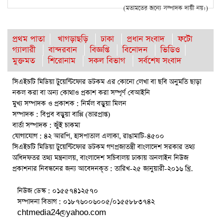
(মতামতের জন্যে সম্পাদক দায়ী নয়।)
প্রথম পাতা
খাগড়াছড়ি
ঢাকা
প্রধান সংবাদ
ফটো
গ্যালারী
বান্দরবান
বিজ্ঞপ্তি
বিনোদন
ভিডিও
মুক্তমত
শিরোনাম
সকল বিভাগ
সর্বশেষ সংবাদ
সিএইচটি মিডিয়া টুয়েন্টিফোর ডটকম এর কোনো লেখা বা ছবি অনুমতি ছাড়া
নকল করা বা অন্য কোথাও প্রকাশ করা সম্পূর্ণ বেআইনি
মুখ্য সম্পাদক ও প্রকাশক : নির্মল বড়ুয়া মিলন
সম্পাদক : বিপ্লব বড়ুয়া বাপ্পি (ভারপ্রাপ্ত)
বার্তা সম্পাদক : জুঁই চাকমা
যোগাযোগ : ৪২ আরপি, হাসপাতাল এলাকা, রাঙামাটি-৪৫০০
সিএইচটি মিডিয়া টুয়েন্টিফোর ডটকম গণপ্রজাতন্ত্রী বাংলাদেশ সরকার তথ্য
অধিদফতর তথ্য মন্ত্রনালয়, বাংলাদেশ সচিবালয় ঢাকায় অনলাইন নিউজ
প্রকাশনার নিবন্ধনের জন্য আবেদনকৃত : তারিখ-২৫ জানুয়ারী-২০১৬ খ্রি.
নিউজ ডেস্ক : ০১৫৫৭৪১২৫৭০
সম্পাদনা বিভাগ : ০১৮৭৬০০৬০০৫/০১৫৫৮৮৩৭৪২
chtmedia24@yahoo.com