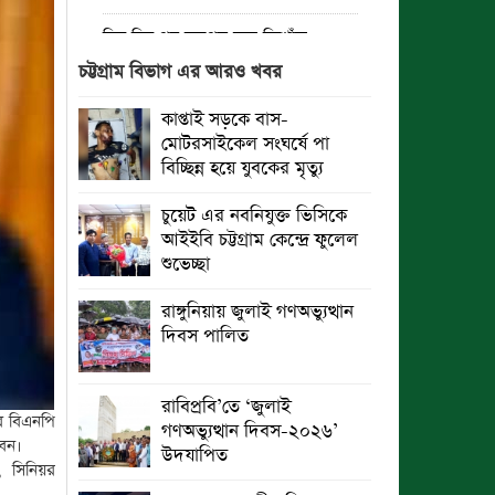
তিন দিন পর ব্রহ্মপুত্র নদে নিখোঁজ
সাইফুলের মরদেহ গফরগাঁও থেকে উদ্ধার
চট্টগ্রাম বিভাগ এর আরও খবর
ব্রহ্মপুত্র নদে নিখোঁজ কৃষকের সন্ধান
কাপ্তাই সড়কে বাস-
মেলেনি
মোটরসাইকেল সংঘর্ষে পা
বিচ্ছিন্ন হয়ে যুবকের মৃত্যু
রাঙ্গুনিয়ায় জুলাই গণঅভ্যুত্থান দিবস
পালিত
চুয়েট এর নবনিযুক্ত ভিসিকে
আইইবি চট্টগ্রাম কেন্দ্রে ফুলেল
পার্বতীপুরে জুলাই গণঅভ্যুত্থান দিবস
শুভেচ্ছা
পালন
রাঙ্গুনিয়ায় জুলাই গণঅভ্যুত্থান
আত্রাইয়ে যথাযোগ্য মর্যাদায় ‘জুলাই
দিবস পালিত
গণঅভ্যুত্থান দিবস’ পালিত
ঝালকাঠিতে জুলাই গণঅভ্যুত্থান দিবস
রাবিপ্রবি’তে ‘জুলাই
পালিত
ির বিএনপি
গণঅভ্যুত্থান দিবস-২০২৬’
েন।
উদযাপিত
রাবিপ্রবি’তে ‘জুলাই গণঅভ্যুত্থান
 সিনিয়র
দিবস-২০২৬’ উদযাপিত