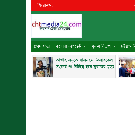
শিরোনাম:
●
কাপ্তা
প্রথম পাতা
করোনা আপডেট
খুলনা বিভাগ
চট্টগ্রাম
কাপ্তাই সড়কে বাস- মোটরসাইকেল
সংঘর্ষে পা বিচ্ছিন্ন হয়ে যুবকের মৃত্যু