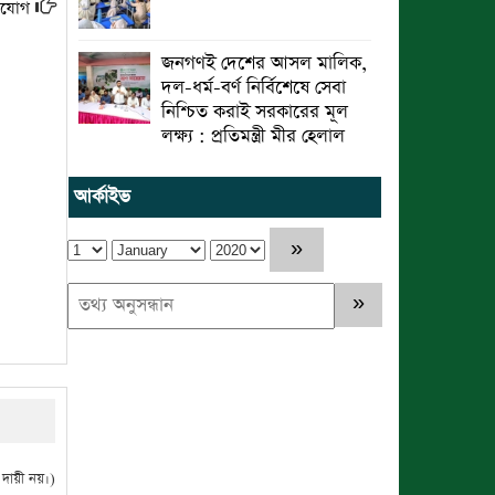
ভিযোগ
জনগণই দেশের আসল মালিক,
দল-ধর্ম-বর্ণ নির্বিশেষে সেবা
নিশ্চিত করাই সরকারের মূল
লক্ষ্য : প্রতিমন্ত্রী মীর হেলাল
আর্কাইভ
ায়ী নয়।)