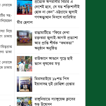
প্রত্যেক অপরাধীর বিচার এ
ন নেতাকে
দেশেই হবে, সে যত শক্তিশালীই
হোক না কেন”-চট্টগ্রামে জুলাই
মিটির সহ-
গণঅভ্যুত্থান দিবসে ব্যারিস্টার
ানিয়েছেন
মীর হেলাল
স্যা নিয়ে
রাঙামাটিতে “ফিরে দেখা
গে ঢাকায়
রক্তঝরা জুলাই-আগস্ট প্রত্যাশা
আর প্রাপ্তি শীর্ষক “কথকতা”
্বপ্রাপ্ত
অনুষ্ঠান অনুষ্ঠিত
ন্য ডাকা
রাউজানে আগুনে পুড়ে ছাই
ই নেতাকে
ভ্যান কৃষকের স্বপ্ন
কে ঢাকায়
মিরসরাইয়ে ১৮শত পিস
ইয়াবাসহ দুই রোহিঙ্গা গ্রেপ্তার
রাঙ্গুনিয়াতে ল্যাঙ্গুয়েজ ক্লাবের
শুভ উদ্বোধন