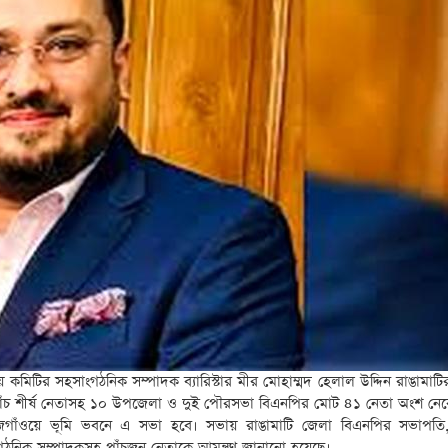
ন্দ্রীয় কমিটির সহসাংগঠনিক সম্পাদক ব্যারিস্টার মীর মোহাম্মদ হেলাল উদ্দিন রাঙামাট
াঁচ শীর্ষ নেতাসহ ১০ উপজেলা ও দুই পৌরসভা বিএনপির মোট ৪১ নেতা অংশ নেব
াঁওয়ে ভূমি ভবনে এ সভা হবে। সভায় রাঙামাটি জেলা বিএনপির সভাপতি,
গঠনিক সম্পাদকসহ পাঁচজন নেতাকে আমন্ত্রণ জানানো হয়েছে।