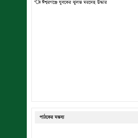
ঈশ্বরগঞ্জে যুবকের ঝুলন্ত মরদেহ উদ্ধার
পাঠকের মন্তব্য