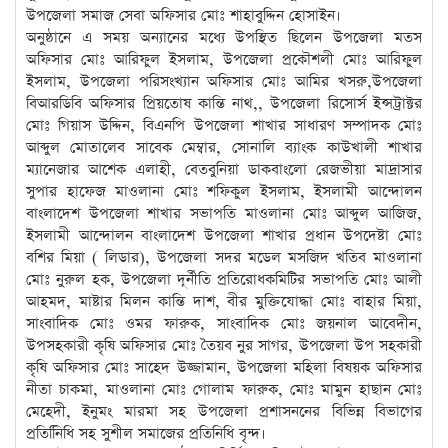
উপজেলা সমাজ সেবা অফিসার মোঃ শাহাবুদ্দিন হোসাইন।
অনুষ্ঠানে এ সময় অন্যানের মধ্যে উপস্থিত ছিলেন উপজেলা মতস
অফিসার মোঃ আরিফুল ইসলাম, উপজেলা প্রকৌশলী মোঃ আরিফুল
ইসলাম, উপজেলা পরিসংখ্যান অফিসার মোঃ আমির খসরু,উপজেলা
বিআরডিবি অফিসার প্রিয়তোষ কান্তি নাথ,, উপজেলা রিসোর্স ইন্সট্রাক্টর
মোঃ গিয়াস উদ্দিন, বিএনপি উপজেলা শাখার সাধারণ সম্পাদক মোঃ
আব্দুল মোতালেব সাবেক মেম্বার, সোনালি ব্যাংক কাউখালী শাখার
ম্যানেজার আশেক এলাহী, বেতবুনিয়া ডাকবাংলো রেজভীয়া মাদ্রাসার
সুপার হাফেজ মাওলানা মোঃ শফিকুল ইসলাম, ইসলামী আন্দোলন
বাংলাদেশ উপজেলা শাখার সভাপতি মাওলানা মোঃ আব্দুল আজিজ,
ইসলামী আন্দোলন বাংলাদেশ উপজেলা শাখার প্রধান উপদেষ্টা মোঃ
বশির মিয়া ( লিডার), উপজেলা সদর মডেল মসজিদ খতিব মাওলানা
মোঃ নুরুল হক, উপজেলা দূর্নীতি প্রতিরোধকমিটির সভাপতি মোঃ আলী
আহমদ, মাষ্টার মিলন কান্তি দাশ, বীর মুক্তিযোদ্ধা মোঃ বাহার মিয়া,
সাংবাদিক মোঃ ওমর ফারুক, সাংবাদিক মোঃ জয়নাল আবেদীন,
উপসহকারী কৃষি অফিসার মোঃ তৈয়ব নুর সাগর, উপজেলা উপ সহকারী
কৃষি অফিসার মোঃ সাহেদ উজ্জামান, উপজেলা মহিলা বিষয়ক অফিসার
নীতা চাকমা, মাওলানা মোঃ গোলাম ফারুক, মোঃ মামুন হাছান মোঃ
মেহেদী, ইনুমং মারমা সহ উপজেলা প্রশাসননের বিভিন্ন বিভাগের
প্রতিনিিধি সহ সুশীল সমাজের প্রতিনিধি বৃন্দ।