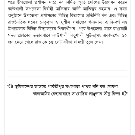
পরে উপজেলা প্রশাসন মাঠে নব নির্মিত স্মৃতি সৌধের উদ্ভোধন করেন
কাউখালী উপজেলা নির্বাহী অফিসার কাজী আতিকুর রহমান। এ সময়
অনুষ্ঠানে উপজেলা প্রশাসনের বিভিন্ন বিভাগের প্রতিনিধি গন এবং বিভিন্ন
রাজনৈতিক দলের নেতৃবৃন্দ ও সুশীল সমাজের গন্যমান্য ব্যাক্তিবর্গ সহ
উপজেলার বিভিন্ন বিদ্যালয়ের শিক্ষার্থীগন। পরে উপজেলা মাঠে রাঙামাটি
সদর জোনের তত্বাবধানে কাউখালী কচুখালী সুইল্হামং একাদশের ১৫
জন মেয়ে খেলোয়াড় কে ১৫ সেট ক্রীড়া সামগ্রী তুলে দেন।
ভূমিকম্পের আতঙ্কে পার্বতীপুর মধ্যপাড়া পাথর খনি বন্ধ ঘোষণা
ঝালকাঠির নেছারাবাদে সাংবাদিক লাঞ্ছনার তীব্র নিন্দা