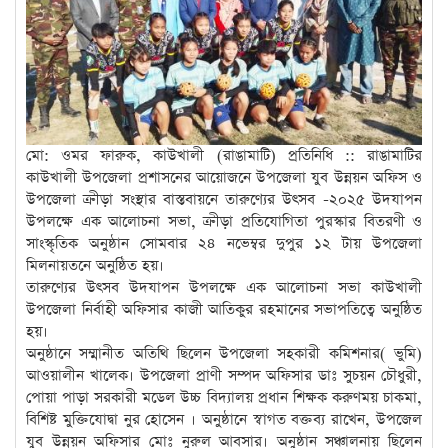
মো: ওমর ফারুক, কাউখালী (রাঙামাটি) প্রতিনিধি :: রাঙামাটির
কাউখালী উপজেলা প্রশাসনের আয়োজনে উপজেলা যুব উন্নয়ন অফিস ও
উপজেলা ক্রীড়া সংস্থার বাস্তবায়নে তারুণ্যের উৎসব -২০২৫ উদযাপন
উপলক্ষে এক আলোচনা সভা, ক্রীড়া প্রতিযোগিতা পুরস্কার বিতরণী ও
সাংস্কৃতিক অনুষ্ঠান সোমবার ২৪ নভেম্বর দুপুর ১২ টায় উপজেলা
মিলনায়তনে অনুষ্ঠিত হয়।
তারুণ্যের উৎসব উদযাপন উপলক্ষে এক আলোচনা সভা কাউখালী
উপজেলা নির্বাহী অফিসার কাজী আতিকুর রহমানের সভাপতিত্বে অনুষ্ঠিত
হয়।
অনুষ্ঠানে সম্মানীত অতিথি ছিলেন উপজেলা সহকারী কমিশনার( ভুমি)
আওয়ালীন খালেক। উপজেলা প্রাণী সম্পদ অফিসার ডাঃ সুচয়ন চৌধুরী,
পোয়া পাড়া সরকারী মডেল উচ্চ বিদ্যালয় প্রধান শিক্ষক করুণময় চাকমা,
বিশিষ্ট মুক্তিযোদ্বা নুর হোসেন । অনুষ্ঠানে স্বাগত বক্তব্য রাখেন, উপজেল
যুব উন্নয়ন অফিসার মোঃ নুরুল আবসার। অনুষ্ঠান সঞ্চালনায় ছিলেন