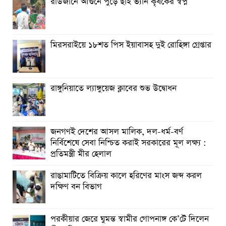
রাউজানে আগুনে পুড়ে ছাই ভ্যান কৃষকের স্বপ্ন
মিরসরাইয়ে ১৮শত পিস ইয়াবাসহ দুই রোহিঙ্গা গ্রেপ্তার
রাঙ্গুনিয়াতে ল্যাঙ্গুয়েজ ক্লাবের শুভ উদ্বোধন
জনগণই দেশের আসল মালিক, দল-ধর্ম-বর্ণ
নির্বিশেষে সেবা নিশ্চিত করাই সরকারের মূল লক্ষ্য :
প্রতিমন্ত্রী মীর হেলাল
রাঙামাটিতে বিক্রিয় কালে হরিণের মাংস জব্দ করল
দক্ষিণ বন বিভাগ
পরকীয়ার জেরে ঘুমন্ত স্বামীর গোপনাঙ্গ কে’টে দিলেন