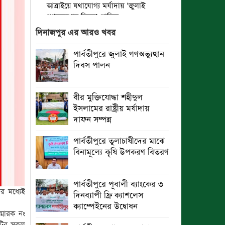
আত্রাইয়ে যথাযোগ্য মর্যাদায় ‘জুলাই
গণঅভ্যুত্থান দিবস’ পালিত
দিনাজপুর এর আরও খবর
ঝালকাঠিতে জুলাই গণঅভ্যুত্থান দিবস
পালিত
পার্বতীপুরে জুলাই গণঅভ্যুত্থান
দিবস পালন
রাবিপ্রবি’তে ‘জুলাই গণঅভ্যুত্থান
দিবস-২০২৬’ উদযাপিত
বীর মুক্তিযোদ্ধা শহীদুল
প্রত্যেক অপরাধীর বিচার এ দেশেই হবে,
ইসলামের রাষ্ট্রীয় মর্যাদায়
সে যত শক্তিশালীই হোক না কেন”-
দাফন সম্পন্ন
চট্টগ্রামে জুলাই গণঅভ্যুত্থান দিবসে
ব্যারিস্টার মীর হেলাল
পার্বতীপুরে তুলাচাষীদের মাঝে
বিনামূল্যে কৃষি উপকরণ বিতরণ
গণঅভ্যুত্থানের অর্জন আজ রাজনৈতিক
মাফিয়া ও দুর্বৃত্তায়নের খপ্পরে : আবু হাসান
টিপু
পার্বতীপুরে পূবালী ব্যাংকের ৩
র মধ্যেই
দিনব্যাপী ফ্রি ক্যাশলেস
রাঙামাটিতে “ফিরে দেখা রক্তঝরা জুলাই-
ক্যাম্পেইনের উদ্বোধন
আগস্ট প্রত্যাশা আর প্রাপ্তি শীর্ষক
্মারক নং
“কথকতা” অনুষ্ঠান অনুষ্ঠিত
িটির সকল