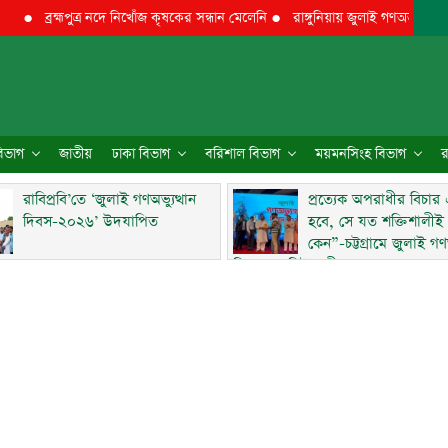
●
ব্রহ্মপুত্র নদে নিখোঁজ কৃষকের সন্ধান মেলেনি
●
রাঙ্গুনিয়ায় জুলাই গণঅভ্যুত্থান দিবস
 বিভাগ
জাতীয়
ঢাকা বিভাগ
বরিশাল বিভাগ
ময়মনসিংহ বিভাগ
র
রাবিপ্রবি’তে ‘জুলাই গণঅভ্যুত্থান
প্রত্যেক অপরাধীর বিচার
দিবস-২০২৬’ উদযাপিত
হবে, সে যত শক্তিশালীই
কেন”-চট্টগ্রামে জুলাই গণঅ
দিবসে ব্যারিস্টার মীর হেলাল