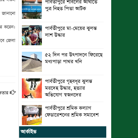
পার্বতীপুরে শাবলের আঘাতে
পুত্র নিহত পিতা আটক
ছুটির রাতে খোলা ভূমি অফিস, ভেতরে
ান জানানো
তহশিলদার
ষর করেন।
পার্বতীপুরে মা-মেয়ের ঝুলন্ত
লাশ উদ্ধার
তবে জেলা
৫২ দিন পর উৎপাদনে ফিরেছে
মধ্যপাড়া পাথর খনি
পার্বতীপুরে গৃহবধূর ঝুলন্ত
মরদেহ উদ্ধার, হত্যার
েফতার
অভিযোগ স্বজনদের
পার্বতীপুরে শ্রমিক কল্যাণ
ফেডারেশনের শ্রমিক সমাবেশ
আর্কাইভ