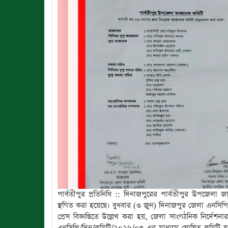
পার্বতীপুর প্রতিনিধি :: দিনাজপুরের পার্বতীপুর উপজেলা 
স্থগিত করা হয়েছে। বুধবার (৩ জুন) দিনাজপুর জেলা এনসিপির
প্রেস বিজ্ঞপ্তিতে উল্লেখ করা হয়, জেলা সাংগঠনিক নির্
এনসিপি/দিন/কমিটি/২০২৬/০৩-এর মাধ্যমে ঘোষিত কমিটি য