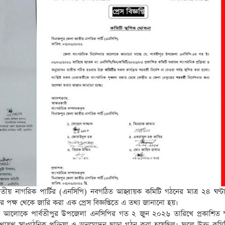
জাতীয় নাগরিক পার্টির (এনসিপি) নবগঠিত আহ্বায়ক কমিটি গঠনের মাত্র ২৪ ঘণ্টা
 পক্ষ থেকে জারি করা এক প্রেস বিজ্ঞপ্তিতে এ তথ্য জানানো হয়।
দেশনার আলোকে পার্বতীপুর উপজেলা এনসিপির গত ২ জুন ২০২৬ তারিখে প্রকাশিত স
থাযথ সাংগঠনিক প্রক্রিয়া ও অনুমোদন ছাড়া গঠন করা হয়েছিল। ফলে উক্ত কম