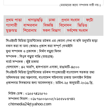
(মতামতের জন্যে সম্পাদক দায়ী নয়।)
প্রথম পাতা
খাগড়াছড়ি
ঢাকা
প্রধান সংবাদ
ফটো
গ্যালারী
বান্দরবান
বিজ্ঞপ্তি
বিনোদন
ভিডিও
মুক্তমত
শিরোনাম
সকল বিভাগ
সর্বশেষ সংবাদ
সিএইচটি মিডিয়া টুয়েন্টিফোর ডটকম এর কোনো লেখা বা ছবি অনুমতি ছাড়া
নকল করা বা অন্য কোথাও প্রকাশ করা সম্পূর্ণ বেআইনি
মুখ্য সম্পাদক ও প্রকাশক : নির্মল বড়ুয়া মিলন
সম্পাদক : বিপ্লব বড়ুয়া বাপ্পি (ভারপ্রাপ্ত)
বার্তা সম্পাদক : জুঁই চাকমা
যোগাযোগ : ৪২ আরপি, হাসপাতাল এলাকা, রাঙামাটি-৪৫০০
সিএইচটি মিডিয়া টুয়েন্টিফোর ডটকম গণপ্রজাতন্ত্রী বাংলাদেশ সরকার তথ্য
অধিদফতর তথ্য মন্ত্রনালয়, বাংলাদেশ সচিবালয় ঢাকায় অনলাইন নিউজ
প্রকাশনার নিবন্ধনের জন্য আবেদনকৃত : তারিখ-২৫ জানুয়ারী-২০১৬ খ্রি.
নিউজ ডেস্ক : ০১৫৫৭৪১২৫৭০
সম্পাদনা বিভাগ : ০১৮৭৬০০৬০০৫/০১৫৫৮৮৩৭৪২
chtmedia24@yahoo.com