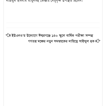
নাজমুল ইসলাম মামুনসহ কেন্দ্রীয় নেতৃবৃন্দ উপস্থিত ছিলেন।
ইউএনও’র উদ্যোগে ঈশ্বরগঞ্জে ১৪০ স্কুলে বার্ষিক পরীক্ষা সম্পন্ন
গণতন্ত্র মঞ্চের নতুন সমন্বয়কের দায়িত্বে সাইফুল হক