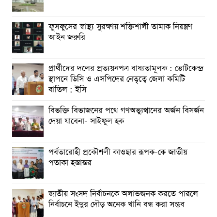
মৃত্যু
চুয়েট এর নবনিযুক্ত ভিসিকে আইইবি চট্টগ্রাম কেন্দ্রে ফুলেল শুভেচ্ছা
ফুসফুসের স্বাস্থ্য সুরক্ষায় শক্তিশালী তামাক নিয়ন্ত্রণ
আইন জরুরি
বৈষম্যহীন মানবিক রাষ্ট্র গঠন করে জুলাই শহীদদের প্রতি শ্রদ্ধা
জানাতে হবে : জননেতা সাইফুল হক
প্রার্থীদের দলের প্রত্যয়নপত্র বাধ্যতামূলক : ভোটকেন্দ্র
তিন দিন পর ব্রহ্মপুত্র নদে নিখোঁজ সাইফুলের মরদেহ গফরগাঁও
স্থাপনে ডিসি ও এসপিদের নেতৃত্বে জেলা কমিটি
থেকে উদ্ধার
বাতিল : ইসি
বিভক্তি বিভাজনের পথে গণঅভ্যুত্থানের অর্জন বিসর্জন
দেয়া যাবেনা- সাইফুল হক
পর্বতারোহী প্রকৌশলী কাওছার রূপক-কে জাতীয়
পতাকা হস্তান্তর
জাতীয় সংসদ নির্বাচনকে অলাভজনক করতে পারলে
নির্বাচনে ইদুর দৌড় অনেক খানি বন্ধ করা সম্ভব