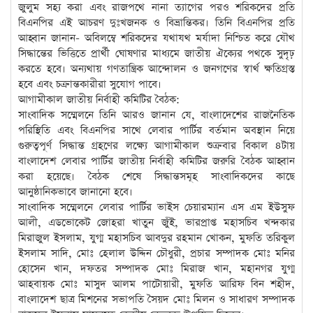
জুলুম সহ্য করা এবং রাজপথে নানা ত্যাগের পরও শরিকদের প্রতি
বিএনপির এই আচরণ দুঃখজনক ও বিভ্রান্তিকর। তিনি বিএনপির প্রতি
আহ্বান জানান- অবিলম্বে শরিকদের যথাযথ মর্যাদা নিশ্চিত করে যৌথ
সিদ্ধান্তের ভিত্তিতে প্রার্থী ঘোষণার মাধ্যমে জাতীয় ঐক্যের পথকে সুদৃঢ়
করতে হবে। অন্যথায় গণতান্ত্রিক আন্দোলন ও জনগণের স্বার্থ ক্ষতিগ্রস্ত
হবে এবং চক্রান্তকারীরা সুযোগ পাবে।
আগামীকাল জাতীয় নির্বাহী কমিটির বৈঠক:
সাংবাদিক সম্মেলনে তিনি আরও জানান যে, বাংলাদেশের রাজনৈতিক
পরিস্থিতি এবং বিএনপির সাথে লেবার পার্টির বর্তমান অবস্থান নিয়ে
গুরুত্বপূর্ণ সিদ্ধান্ত গ্রহণের লক্ষ্যে আগামীকাল শুক্রবার বিকাল ৪টায়
বাংলাদেশ লেবার পার্টির জাতীয় নির্বাহী কমিটির জরুরি বৈঠক আহ্বান
করা হয়েছে। বৈঠক শেষে সিদ্ধান্তসমূহ সাংবাদিকদের কাছে
আনুষ্ঠানিকভাবে জানানো হবে।
সাংবাদিক সম্মেলনে লেবার পার্টির ভাইস চেয়ারম্যান এস এম ইউসুফ
আলী, এডভোকেট জোহরা খাতুন জুঁই, ভারপ্রাপ্ত মহাসচিব খন্দকার
মিরাজুল ইসলাম, যুগ্ম মহাসচিব আবদুর রহমান খোকন, মুফতি তরিকুল
ইসলাম সাদি, মোঃ হেলাল উদ্দিন চৌধুরী, প্রচার সম্পাদক মোঃ মনির
হোসেন খান, দফতর সম্পাদক মোঃ মিরাজ খান, মহানগর যুগ্ম
আহবায়ক মোঃ মাসুদ আলম পাটোয়ারী, মুফতি আরিফ বিন শহীদ,
বাংলাদেশ ছাত্র মিশনের সভাপতি সৈয়দ মোঃ মিলন ও সাধারণ সম্পাদক