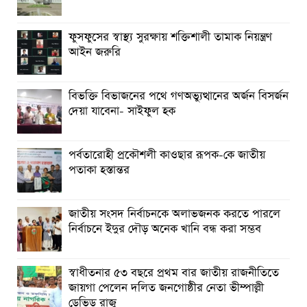
শীর্ষক “কথকতা” অনুষ্ঠান অনুষ্ঠিত
ছুটির রাতে খোলা ভূমি অফিস, ভেতরে তহশিলদার
ফুসফুসের স্বাস্থ্য সুরক্ষায় শক্তিশালী তামাক নিয়ন্ত্রণ
আইন জরুরি
বিভক্তি বিভাজনের পথে গণঅভ্যুত্থানের অর্জন বিসর্জন
দেয়া যাবেনা- সাইফুল হক
পর্বতারোহী প্রকৌশলী কাওছার রূপক-কে জাতীয়
পতাকা হস্তান্তর
জাতীয় সংসদ নির্বাচনকে অলাভজনক করতে পারলে
নির্বাচনে ইদুর দৌড় অনেক খানি বন্ধ করা সম্ভব
স্বাধীতনার ৫৩ বছরে প্রথম বার জাতীয় রাজনীতিতে
জায়গা পেলেন দলিত জনগোষ্ঠীর নেতা ভীম্পাল্লী
ডেভিড রাজু