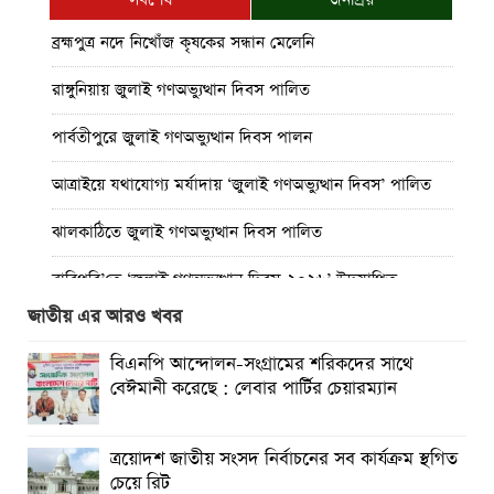
ব্রহ্মপুত্র নদে নিখোঁজ কৃষকের সন্ধান মেলেনি
রাঙ্গুনিয়ায় জুলাই গণঅভ্যুত্থান দিবস পালিত
পার্বতীপুরে জুলাই গণঅভ্যুত্থান দিবস পালন
আত্রাইয়ে যথাযোগ্য মর্যাদায় ‘জুলাই গণঅভ্যুত্থান দিবস’ পালিত
ঝালকাঠিতে জুলাই গণঅভ্যুত্থান দিবস পালিত
রাবিপ্রবি’তে ‘জুলাই গণঅভ্যুত্থান দিবস-২০২৬’ উদযাপিত
জাতীয় এর আরও খবর
প্রত্যেক অপরাধীর বিচার এ দেশেই হবে, সে যত শক্তিশালীই হোক
না কেন”-চট্টগ্রামে জুলাই গণঅভ্যুত্থান দিবসে ব্যারিস্টার মীর হেলাল
বিএনপি আন্দোলন-সংগ্রামের শরিকদের সাথে
বেঈমানী করেছে : লেবার পার্টির চেয়ারম্যান
গণঅভ্যুত্থানের অর্জন আজ রাজনৈতিক মাফিয়া ও দুর্বৃত্তায়নের
খপ্পরে : আবু হাসান টিপু
ত্রয়োদশ জাতীয় সংসদ নির্বাচনের সব কার্যক্রম স্থগিত
রাঙামাটিতে “ফিরে দেখা রক্তঝরা জুলাই-আগস্ট প্রত্যাশা আর প্রাপ্তি
চেয়ে রিট