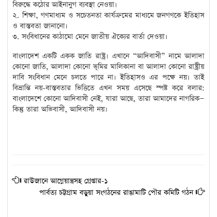
বিরুদ্ধে কঠোর আইনানুগ ব্যবস্থা নেওয়া।
২. শিক্ষা, গণমাধ্যম ও সচেতনতা কার্যক্রমের মাধ্যমে জনগণকে ইতিহাস
ও বাস্তবতা জানানো।
৩. সংবিধানের কাঠামো মেনে জাতীয় ঐক্যের বার্তা দেওয়া।
বাংলাদেশ একটি একক জাতি রাষ্ট্র। এখানে “আদিবাসী” নামে আলাদা
কোনো জাতি, আলাদা কোনো ভূমির মালিকানা বা আলাদা কোনো রাষ্ট্রীয়
দাবি সংবিধান মেনে চলতে পারে না। ইতিহাসও এর পক্ষে নয়। তাই
বিভ্রান্তি নয়-বাস্তবতার ভিত্তিতে এখন সময় এসেছে স্পষ্ট করে বলার:
বাংলাদেশে কোনো আদিবাসী নেই, যারা আছে, তারা আমাদের নাগরিক—
কিন্তু তারা অভিবাসী, আদিবাসী নয়।
রাউজানে আগ্নেয়ান্ত্রসহ গ্রেপ্তার-১
পার্বত্য চট্টগ্রাম বড়ুয়া সংগঠনের রাঙামাটি পৌর কমিটি গঠন