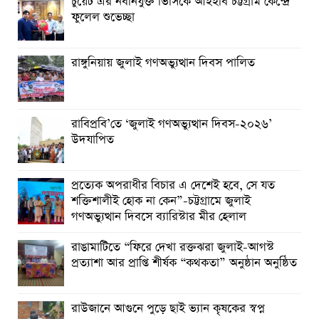
চুয়েট এর নবনিযুক্ত ভিসিকে আইইবি চট্টগ্রাম কেন্দ্রে
ফুলেল শুভেচ্ছা
রাঙ্গুনিয়ায় জুলাই গণঅভ্যুত্থান দিবস পালিত
রাবিপ্রবি’তে ‘জুলাই গণঅভ্যুত্থান দিবস-২০২৬’
উদযাপিত
প্রত্যেক অপরাধীর বিচার এ দেশেই হবে, সে যত
শক্তিশালীই হোক না কেন”-চট্টগ্রামে জুলাই
গণঅভ্যুত্থান দিবসে ব্যারিস্টার মীর হেলাল
রাঙামাটিতে “ফিরে দেখা রক্তঝরা জুলাই-আগস্ট
প্রত্যাশা আর প্রাপ্তি শীর্ষক “কথকতা” অনুষ্ঠান অনুষ্ঠিত
রাউজানে আগুনে পুড়ে ছাই ভ্যান কৃষকের স্বপ্ন