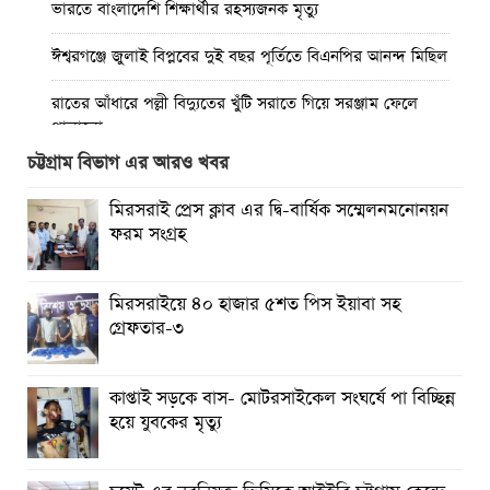
ভারতে বাংলাদেশি শিক্ষার্থীর রহস্যজনক মৃত্যু
ঈশ্বরগঞ্জে জুলাই বিপ্লবের দুই বছর পূর্তিতে বিএনপির আনন্দ মিছিল
রাতের আঁধারে পল্লী বিদ্যুতের খুঁটি সরাতে গিয়ে সরঞ্জাম ফেলে
পালালো
চট্টগ্রাম বিভাগ এর আরও খবর
মিরসরাইয়ে ৪০ হাজার ৫শত পিস ইয়াবা সহ গ্রেফতার-৩
মিরসরাই প্রেস ক্লাব এর দ্বি-বার্ষিক সম্মেলনমনোনয়ন
কাপ্তাই সড়কে বাস- মোটরসাইকেল সংঘর্ষে পা বিচ্ছিন্ন হয়ে যুবকের
ফরম সংগ্রহ
মৃত্যু
চুয়েট এর নবনিযুক্ত ভিসিকে আইইবি চট্টগ্রাম কেন্দ্রে ফুলেল শুভেচ্ছা
মিরসরাইয়ে ৪০ হাজার ৫শত পিস ইয়াবা সহ
গ্রেফতার-৩
বৈষম্যহীন মানবিক রাষ্ট্র গঠন করে জুলাই শহীদদের প্রতি শ্রদ্ধা
জানাতে হবে : জননেতা সাইফুল হক
কাপ্তাই সড়কে বাস- মোটরসাইকেল সংঘর্ষে পা বিচ্ছিন্ন
তিন দিন পর ব্রহ্মপুত্র নদে নিখোঁজ সাইফুলের মরদেহ গফরগাঁও
হয়ে যুবকের মৃত্যু
থেকে উদ্ধার