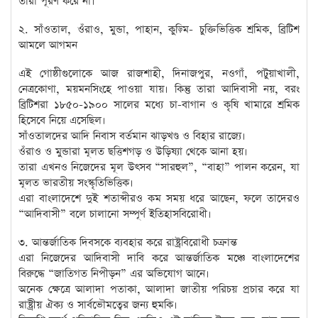
তারা পূরণ করে না।
২. সাঁওতাল, ওঁরাও, মুন্ডা, পাহান, কুড়্মি- চুক্তিভিত্তিক শ্রমিক, ব্রিটিশ
আমলে আগমন
এই গোষ্ঠীগুলোকে আজ রাজশাহী, দিনাজপুর, নওগাঁ, পটুয়াখালী,
নেত্রকোণা, ময়মনসিংহে পাওয়া যায়। কিন্তু তারা আদিবাসী নয়, বরং
ব্রিটিশরা ১৮৫০-১৯০০ সালের মধ্যে চা-বাগান ও কৃষি খামারে শ্রমিক
হিসেবে নিয়ে এসেছিল।
সাঁওতালদের আদি নিবাস বর্তমান ঝাড়খণ্ড ও বিহার রাজ্যে।
ওঁরাও ও মুন্ডারা মূলত ছত্তিশগড় ও উড়িষ্যা থেকে আনা হয়।
তারা এখনও নিজেদের মূল উৎসব “সারহুল”, “বাহা” পালন করেন, যা
মূলত ভারতীয় সংস্কৃতিভিত্তিক।
এরা বাংলাদেশে দুই শতাব্দীরও কম সময় ধরে আছেন, ফলে তাদেরও
“আদিবাসী” বলে চালানো সম্পূর্ণ ইতিহাসবিরোধী।
৩. আন্তর্জাতিক দিবসকে ব্যবহার করে রাষ্ট্রবিরোধী চক্রান্ত
এরা নিজেদের আদিবাসী দাবি করে আন্তর্জাতিক মঞ্চে বাংলাদেশের
বিরুদ্ধে “জাতিগত নিপীড়ন” এর অভিযোগ আনে।
অনেক ক্ষেত্রে আলাদা পতাকা, আলাদা জাতীয় পরিচয় প্রচার করে যা
রাষ্ট্রীয় ঐক্য ও সার্বভৌমত্বের জন্য হুমকি।