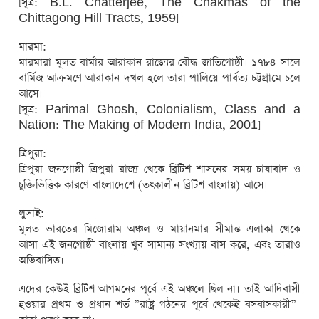
[সূত্র: B.L. Chatterjee, The Chakmas of the
Chittagong Hill Tracts, 1959]
মারমা:
মারমারা মূলত বার্মার আরাকান রাজ্যের বৌদ্ধ জাতিগোষ্ঠী। ১৭৮৪ সালে
বার্মিজ আক্রমণে আরাকান দখল হলে তারা পালিয়ে পার্বত্য চট্টগ্রামে চলে
আসে।
[সূত্র: Parimal Ghosh, Colonialism, Class and a
Nation: The Making of Modern India, 2001]
ত্রিপুরা:
ত্রিপুরা জনগোষ্ঠী ত্রিপুরা রাজ্য থেকে ব্রিটিশ শাসনের সময় চাষাবাদ ও
চুক্তিভিত্তিক কারণে বাংলাদেশে (তৎকালীন ব্রিটিশ বাংলায়) আসে।
লুসাই:
মূলত ভারতের মিজোরাম অঞ্চল ও মায়ানমার সীমান্ত এলাকা থেকে
আসা এই জনগোষ্ঠী বাংলায় খুব সামান্য সংখ্যায় বাস করে, এবং তারাও
অভিবাসিত।
এদের কেউই ব্রিটিশ আগমনের পূর্বে এই অঞ্চলে ছিল না। তাই আদিবাসী
হওয়ার প্রথম ও প্রধান শর্ত-”রাষ্ট্র গঠনের পূর্বে থেকেই বসবাসকারী”-