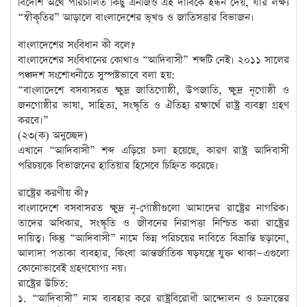
বিদেশি অর্থে পরিচালিত কিছু এনজিও এই দাবিকে ইন্ধন দেয়, যার লক্ষ্য
“স্বীকৃতির” আড়ালে বাংলাদেশের ভূখণ্ড ও জাতিসত্তার বিভাজন।
বাংলাদেশের সংবিধান কী বলে?
বাংলাদেশের সংবিধানের কোথাও “আদিবাসী” শব্দটি নেই। ২০১১ সালের
পঞ্চদশ সংশোধনীতে সুস্পষ্টভাবে বলা হয়:
“বাংলাদেশে বসবাসরত ক্ষুদ্র জাতিগোষ্ঠী, উপজাতি, ক্ষুদ্র নৃগোষ্ঠী ও
জনগোষ্ঠীর ভাষা, সাহিত্য, সংস্কৃতি ও ঐতিহ্য রক্ষার্থে রাষ্ট্র ব্যবস্থা গ্রহণ
করবে।”
(২৩(ক) অনুচ্ছেদ)
এখানে “আদিবাসী” শব্দ এড়িয়ে চলা হয়েছে, কারণ রাষ্ট্র আদিবাসী
পরিচয়কে বিভাজনের হাতিয়ার হিসেবে চিহ্নিত করেছে।
রাষ্ট্রের করণীয় কী?
বাংলাদেশে বসবাসরত ক্ষুদ্র নৃ-গোষ্ঠীগুলো আমাদের রাষ্ট্রের নাগরিক।
তাদের অধিকার, সংস্কৃতি ও জীবনের নিরাপত্তা নিশ্চিত করা রাষ্ট্রের
দায়িত্ব। কিন্তু “আদিবাসী” নামে ভিন্ন পরিচয়ের দাবিতে বিভ্রান্তি ছড়ানো,
আলাদা পতাকা ব্যবহার, কিংবা আন্তর্জাতিক ষড়যন্ত্রে যুক্ত থাকা—এগুলো
কোনোভাবেই গ্রহণযোগ্য নয়।
রাষ্ট্রের উচিত:
১. “আদিবাসী” নাম ব্যবহার করে রাষ্ট্রবিরোধী আন্দোলন ও চক্রান্তের