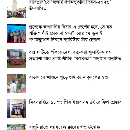
রাবিপ্রবি’তে ‘জুলাই গণঅভ্যুত্থান দিবস-২০২৬’
উদযাপিত
প্রত্যেক অপরাধীর বিচার এ দেশেই হবে, সে যত
শক্তিশালীই হোক না কেন”-চট্টগ্রামে জুলাই
গণঅভ্যুত্থান দিবসে ব্যারিস্টার মীর হেলাল
রাঙামাটিতে “ফিরে দেখা রক্তঝরা জুলাই-আগস্ট
প্রত্যাশা আর প্রাপ্তি শীর্ষক “কথকতা” অনুষ্ঠান অনুষ্ঠিত
রাউজানে আগুনে পুড়ে ছাই ভ্যান কৃষকের স্বপ্ন
মিরসরাইয়ে ১৮শত পিস ইয়াবাসহ দুই রোহিঙ্গা গ্রেপ্তার
রাঙ্গুনিয়াতে ল্যাঙ্গুয়েজ ক্লাবের শুভ উদ্বোধন