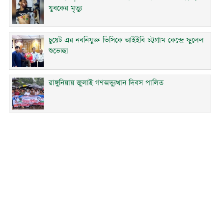
যুবকের মৃত্যু
চুয়েট এর নবনিযুক্ত ভিসিকে আইইবি চট্টগ্রাম কেন্দ্রে ফুলেল
শুভেচ্ছা
রাঙ্গুনিয়ায় জুলাই গণঅভ্যুত্থান দিবস পালিত