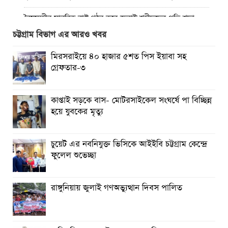
বৈষম্যহীন মানবিক রাষ্ট্র গঠন করে জুলাই শহীদদের প্রতি শ্রদ্ধা
জানাতে হবে : জননেতা সাইফুল হক
চট্টগ্রাম বিভাগ এর আরও খবর
তিন দিন পর ব্রহ্মপুত্র নদে নিখোঁজ সাইফুলের মরদেহ গফরগাঁও
মিরসরাইয়ে ৪০ হাজার ৫শত পিস ইয়াবা সহ
থেকে উদ্ধার
গ্রেফতার-৩
ব্রহ্মপুত্র নদে নিখোঁজ কৃষকের সন্ধান মেলেনি
কাপ্তাই সড়কে বাস- মোটরসাইকেল সংঘর্ষে পা বিচ্ছিন্ন
রাঙ্গুনিয়ায় জুলাই গণঅভ্যুত্থান দিবস পালিত
হয়ে যুবকের মৃত্যু
পার্বতীপুরে জুলাই গণঅভ্যুত্থান দিবস পালন
চুয়েট এর নবনিযুক্ত ভিসিকে আইইবি চট্টগ্রাম কেন্দ্রে
আত্রাইয়ে যথাযোগ্য মর্যাদায় ‘জুলাই গণঅভ্যুত্থান দিবস’ পালিত
ফুলেল শুভেচ্ছা
রাঙ্গুনিয়ায় জুলাই গণঅভ্যুত্থান দিবস পালিত