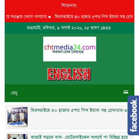
শিরোনাম:
গিয়ে সরঞ্জাম ফেলে পালালো
●
মিরসরাইয়ে ৪০ হাজার ৫শত পিস ইয়াবা সহ গ্রেফতার-৩
রাঙামাটি, রবিবার, ৯ আগস্ট ২০২৬, ২৫ শ্রাবণ ১৪৩৩
মেনু
মিরসরাইয়ে ৪০ হাজার ৫শত পিস ইয়াবা সহ গ্রেফতার-৩
কাপ্তাই সড়কে বাস- মোটরসাইকেল সংঘর্ষে পা বিচ্ছিন্ন হয়ে