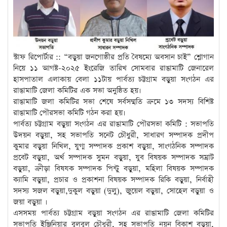
স্টাফ রিপোর্টার :: “বড়ুয়া জনগোষ্ঠীর প্রতি বৈষম্যে অবসান চাই” শ্লোগান
নিয়ে ১১ আগষ্ট-২০২৫ ইংরেজি তারিখ সোমবার রাঙামাটি জেনারেল
হাসপাতাল এলাকায় বেলা ১১টায় পার্বত্য চট্টগ্রাম বড়ুয়া সংগঠন এর
রাঙামাটি জেলা কমিটির এক সভা অনুষ্ঠিত হয়।
রাঙামাটি জলা কমিটির সভা শেষে সর্বসম্মতি ক্রমে ১৩ সদস্য বিশিষ্ট
রাঙামাটি পৌরসভা কমিটি গঠন করা হয়।
পার্বত্য চট্টগ্রাম বড়ুয়া সংগঠন এর রাঙামাটি পৌরসভা কমিটি : সভাপতি
উদয়ন বড়ুয়া, সহ সভাপতি সনেট চৌধুরী, সাধারণ সম্পাদক প্রদীপ
কুমার বড়ুয়া নিখিল, যুগ্ম সম্পাদক প্রকাশ বড়ুয়া, সাংগঠনিক সম্পাদক
প্রবেট বড়ুয়া, অর্থ সম্পাদক সুমন বড়ুয়া, যুব বিষয়ক সম্পাদক সম্রাট
বড়ুয়া, ক্রীড়া বিষযক সম্পাদক পিন্টু বড়ুয়া, মহিলা বিষয়ক সম্পাদক
ক্যামি বড়ুয়া, প্রচার ও প্রকাশনা বিষয়ক সম্পাদক রিকি বড়ুয়া, নির্বাহী
সদস্য সজল বড়ুয়া,দুকুল বড়ুয়া (দুলু), জুয়েল বড়ুয়া, সোহেল বড়ুয়া ও
জয়া বড়ুয়া ।
এসসময় পার্বত্য চট্টগ্রাম বড়ুয়া সংগঠন এর রাঙামাটি জেলা কমিটির
সভাপতি ইঞ্জিনিয়ার বুলবুল চৌধুরী, সহ সভাপতি নয়ন বিকাশ বড়ুয়া,