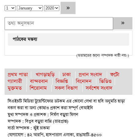
পাঠকের মন্তব্য
(মতামতের জন্যে সম্পাদক দায়ী নয়।)
প্রথম পাতা
খাগড়াছড়ি
ঢাকা
প্রধান সংবাদ
ফটো
গ্যালারী
বান্দরবান
বিজ্ঞপ্তি
বিনোদন
ভিডিও
মুক্তমত
শিরোনাম
সকল বিভাগ
সর্বশেষ সংবাদ
সিএইচটি মিডিয়া টুয়েন্টিফোর ডটকম এর কোনো লেখা বা ছবি অনুমতি ছাড়া
নকল করা বা অন্য কোথাও প্রকাশ করা সম্পূর্ণ বেআইনি
মুখ্য সম্পাদক ও প্রকাশক : নির্মল বড়ুয়া মিলন
সম্পাদক : বিপ্লব বড়ুয়া বাপ্পি (ভারপ্রাপ্ত)
বার্তা সম্পাদক : জুঁই চাকমা
যোগাযোগ : ৪২ আরপি, হাসপাতাল এলাকা, রাঙামাটি-৪৫০০