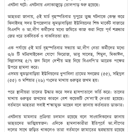
এঘটনা ঘটে। এঘটনায় এলাকাজুড়ে তোলপাড় শুরু হয়েছে।
আহতরা জানায়, ৫ই মার্চ বৃহস্পতিবার দুপুরে তুচ্ছ ঘটনাকে কেন্দ্র করে
ঝিনাইদহ সদর উপজেলার কুমড়াবাড়িয়া ইউনিয়নের শিশু মার্কেট বাজারে
বিএনপি ও আ.লীগ কর্মীদের মধ্যে জমিতে কাজ করা নিয়ে পূর্ব শত্রুতার
জের ধরে তর্কবিতর্ক ও বাকবিতন্ডা হয়।
এক পর্যায়ে ৫ই মার্চ বৃহস্পতিবার সন্ধ্যায় আ.লীগ নেতা কর্মীদের মধ্যে
৩/৪ টি মটরসাইকেল যোগে ফিরোজ, আবু সালেহ, শিমুল, মিকাঈল,
বিল্লালসহ ৫/৭ জন মিলে দেশীয় অস্ত্র নিয়ে বিএনপি’র আরেক পক্ষের
উপরে হামলা করে।
এসময় কুমড়াবাড়িয়া ইউনিয়নের ধুপাবিলা গ্রামের সনজের (৫৫), সহিদুল
(৫৫) ও মশিয়ার (২৬) গংদের মাথায় গুরুত্বর জখম হয়।
পরে স্থানীয়রা তাদের উদ্ধার করে সদর হাসপাতালে ভর্তি করে। তাদের
মাথায় গুরুত্বর জখমের কারনে বেশ কয়েকটি সে’লা’ই দেওয়া হয়েছে।
বর্তমানে আহতরা সবাই শ’ঙ্কামুক্ত আছেন বলে জানায় কর্তব্যরত ডাক্তার।
এঘটনায় মামলার প্রক্রিয়া চলমান রয়েছে বলে সাংবাদিকদের জানায়
আহতদের আত্মিয়স্বজন। এদিকে হামলাকারীরা ইতিপূর্বে আ.লীগের
দলের সাথে জড়িত থাকলেও তারা বর্তমানে জামাতের ছত্রছায়ায় রয়েছে