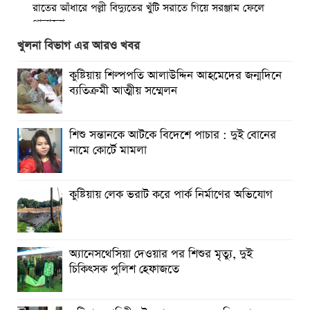
রাতের আঁধারে পল্লী বিদ্যুতের খুঁটি সরাতে গিয়ে সরঞ্জাম ফেলে
পালালো
খুলনা বিভাগ এর আরও খবর
মিরসরাইয়ে ৪০ হাজার ৫শত পিস ইয়াবা সহ গ্রেফতার-৩
কুষ্টিয়ায় শিল্পপতি আলাউদ্দিন আহমেদের জন্মদিনে
কাপ্তাই সড়কে বাস- মোটরসাইকেল সংঘর্ষে পা বিচ্ছিন্ন হয়ে যুবকের
ব্যতিক্রমী আত্মীয় সম্মেলন
মৃত্যু
চুয়েট এর নবনিযুক্ত ভিসিকে আইইবি চট্টগ্রাম কেন্দ্রে ফুলেল শুভেচ্ছা
শিশু সন্তানকে আটকে বিদেশে পাচার : দুই বোনের
নামে কোর্টে মামলা
বৈষম্যহীন মানবিক রাষ্ট্র গঠন করে জুলাই শহীদদের প্রতি শ্রদ্ধা
জানাতে হবে : জননেতা সাইফুল হক
কুষ্টিয়ায় লেক ভরাট করে পার্ক নির্মাণের অভিযোগ
তিন দিন পর ব্রহ্মপুত্র নদে নিখোঁজ সাইফুলের মরদেহ গফরগাঁও
থেকে উদ্ধার
অ্যানেসথেসিয়া দেওয়ার পর শিশুর মৃত্যু, দুই
চিকিৎসক পুলিশ হেফাজতে