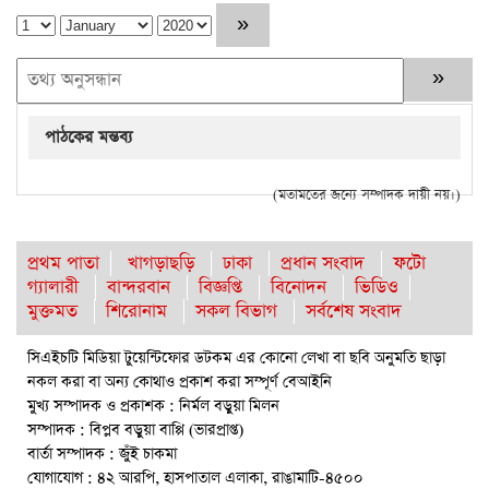
পাঠকের মন্তব্য
(মতামতের জন্যে সম্পাদক দায়ী নয়।)
প্রথম পাতা
খাগড়াছড়ি
ঢাকা
প্রধান সংবাদ
ফটো
গ্যালারী
বান্দরবান
বিজ্ঞপ্তি
বিনোদন
ভিডিও
মুক্তমত
শিরোনাম
সকল বিভাগ
সর্বশেষ সংবাদ
সিএইচটি মিডিয়া টুয়েন্টিফোর ডটকম এর কোনো লেখা বা ছবি অনুমতি ছাড়া
নকল করা বা অন্য কোথাও প্রকাশ করা সম্পূর্ণ বেআইনি
মুখ্য সম্পাদক ও প্রকাশক : নির্মল বড়ুয়া মিলন
সম্পাদক : বিপ্লব বড়ুয়া বাপ্পি (ভারপ্রাপ্ত)
বার্তা সম্পাদক : জুঁই চাকমা
যোগাযোগ : ৪২ আরপি, হাসপাতাল এলাকা, রাঙামাটি-৪৫০০