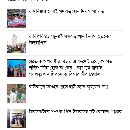
প্রত্যেক অপরাধীর বিচার এ দেশেই হবে, সে যত শক্তিশালীই হোক
না কেন”-চট্টগ্রামে জুলাই গণঅভ্যুত্থান দিবসে ব্যারিস্টার মীর হেলাল
রাঙ্গুনিয়ায় জুলাই গণঅভ্যুত্থান দিবস পালিত
গণঅভ্যুত্থানের অর্জন আজ রাজনৈতিক মাফিয়া ও দুর্বৃত্তায়নের
খপ্পরে : আবু হাসান টিপু
রাবিপ্রবি’তে ‘জুলাই গণঅভ্যুত্থান দিবস-২০২৬’
রাঙামাটিতে “ফিরে দেখা রক্তঝরা জুলাই-আগস্ট প্রত্যাশা আর প্রাপ্তি
উদযাপিত
শীর্ষক “কথকতা” অনুষ্ঠান অনুষ্ঠিত
ছুটির রাতে খোলা ভূমি অফিস, ভেতরে তহশিলদার
প্রত্যেক অপরাধীর বিচার এ দেশেই হবে, সে যত
শক্তিশালীই হোক না কেন”-চট্টগ্রামে জুলাই
গণঅভ্যুত্থান দিবসে ব্যারিস্টার মীর হেলাল
রাউজানে আগুনে পুড়ে ছাই ভ্যান কৃষকের স্বপ্ন
মিরসরাইয়ে ১৮শত পিস ইয়াবাসহ দুই রোহিঙ্গা গ্রেপ্তার