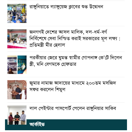
রাঙ্গুনিয়াতে ল্যাঙ্গুয়েজ ক্লাবের শুভ উদ্বোধন
জনগণই দেশের আসল মালিক, দল-ধর্ম-বর্ণ
নির্বিশেষে সেবা নিশ্চিত করাই সরকারের মূল লক্ষ্য :
প্রতিমন্ত্রী মীর হেলাল
পরকীয়ার জেরে ঘুমন্ত স্বামীর গোপনাঙ্গ কে’টে দিলেন
স্ত্রী, মনি বেগমকে গ্রেফতার
জুমার নামাজ আদায়ের মাধ্যমে ২০০তম মসজিদ
সফর করলেন শিমুল
লাল পেইন্টার পাসপোর্ট পেলেন রাঙ্গুনিয়ার সাকিব
আর্কাইভ