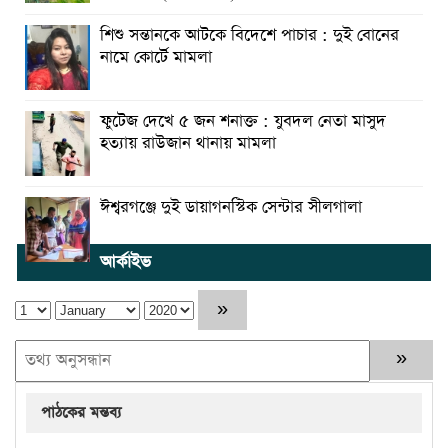
শিশু সন্তানকে আটকে বিদেশে পাচার : দুই বোনের
নামে কোর্টে মামলা
ফুটেজ দেখে ৫ জন শনাক্ত : যুবদল নেতা মাসুদ
হত্যায় রাউজান থানায় মামলা
ঈশ্বরগঞ্জে দুই ডায়াগনস্টিক সেন্টার সীলগালা
আর্কাইভ
পাঠকের মন্তব্য