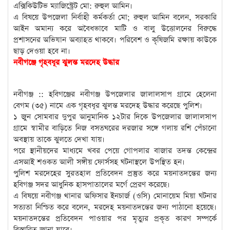
এক্সিকিউটিভ ম্যাজিস্ট্রেট মো: রুহুল আমিন।
এ বিষয়ে উপজেলা নির্বাহী কর্মকর্তা মো; রুহুল আমিন বলেন, সরকারি
আইন অমান্য করে অবৈধভাবে মাটি ও বালু উত্তোলনের বিরুদ্ধে
প্রশাসনের অভিযান অব্যাহত থাকবে। পরিবেশ ও কৃষিজমি রক্ষায় কাউকে
ছাড় দেওয়া হবে না।
নবীগঞ্জে গৃহবধূর ঝুলন্ত মরদেহ উদ্ধার
নবীগঞ্জ :: হবিগঞ্জের নবীগঞ্জ উপজেলার জালালসাপ গ্রামে হেলেনা
বেগম (৩৫) নামে এক গৃহবধূর ঝুলন্ত মরদেহ উদ্ধার করেছে পুলিশ।
১ জুন সোমবার দুপুর আনুমানিক ১২টার দিকে উপজেলার জালালসাপ
গ্রামে স্বামীর বাড়িতে নিজ বসতঘরের দরজার সঙ্গে গলায় রশি পেঁচানো
অবস্থায় তাকে ঝুলতে দেখা যায়।
পরে স্থানীয়দের মাধ্যমে খবর পেয়ে গোপলার বাজার তদন্ত কেন্দ্রের
এসআই শওকত আলী সঙ্গীয় ফোর্সসহ ঘটনাস্থলে উপস্থিত হন।
পুলিশ মরদেহের সুরতহাল প্রতিবেদন প্রস্তুত করে ময়নাতদন্তের জন্য
হবিগঞ্জ সদর আধুনিক হাসপাতালের মর্গে প্রেরণ করেছে।
এ বিষয়ে নবীগঞ্জ থানার অফিসার ইনচার্জ (ওসি) মোনায়েম মিয়া ঘটনার
সত্যতা নিশ্চিত করে বলেন, মরদেহ ময়নাতদন্তের জন্য পাঠানো হয়েছে।
ময়নাতদন্তের প্রতিবেদন পাওয়ার পর মৃত্যুর প্রকৃত কারণ সম্পর্কে
বিস্তারিত জানা যাবে।