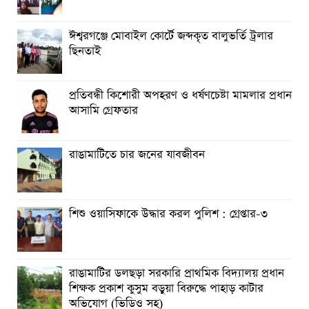
খপ্পরে : আবু হাসান টিপু
ঈশ্বরগঞ্জে মোবাইল কোর্টে জব্দকৃত বালুভর্তি ট্রলার
রাঙামাটিতে “ফিরে দেখা রক্তঝরা জুলাই-আগস্ট প্রত্যাশা আর প্রাপ্তি
ছিনতাই
শীর্ষক “কথকতা” অনুষ্ঠান অনুষ্ঠিত
ছুটির রাতে খোলা ভূমি অফিস, ভেতরে তহশিলদার
প্রতিবন্ধী কিশোরী অপহরণ ও ধর্ষণচেষ্টা মামলার প্রধান
আসামি গ্রেফতার
রাঙামাটিতে চার জনের যাবজীবন
শিশু ওয়াসিফাকে উদ্ধার করল পুলিশ : গ্রেপ্তার-৩
রাঙামাটির ডলছড়া সরকারি প্রাথমিক বিদ্যালয় প্রধান
শিক্ষক প্রকাশ কুসুম বড়ুয়া বিরুদ্ধে পাহাড় কাটার
অভিযোগ (ভিডিও সহ)