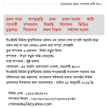
(মতামতের জন্যে সম্পাদক দায়ী নয়।)
প্রথম পাতা
খাগড়াছড়ি
ঢাকা
প্রধান সংবাদ
ফটো
গ্যালারী
বান্দরবান
বিজ্ঞপ্তি
বিনোদন
ভিডিও
মুক্তমত
শিরোনাম
সকল বিভাগ
সর্বশেষ সংবাদ
সিএইচটি মিডিয়া টুয়েন্টিফোর ডটকম এর কোনো লেখা বা ছবি অনুমতি ছাড়া
নকল করা বা অন্য কোথাও প্রকাশ করা সম্পূর্ণ বেআইনি
মুখ্য সম্পাদক ও প্রকাশক : নির্মল বড়ুয়া মিলন
সম্পাদক : বিপ্লব বড়ুয়া বাপ্পি (ভারপ্রাপ্ত)
বার্তা সম্পাদক : জুঁই চাকমা
যোগাযোগ : ৪২ আরপি, হাসপাতাল এলাকা, রাঙামাটি-৪৫০০
সিএইচটি মিডিয়া টুয়েন্টিফোর ডটকম গণপ্রজাতন্ত্রী বাংলাদেশ সরকার তথ্য
অধিদফতর তথ্য মন্ত্রনালয়, বাংলাদেশ সচিবালয় ঢাকায় অনলাইন নিউজ
প্রকাশনার নিবন্ধনের জন্য আবেদনকৃত : তারিখ-২৫ জানুয়ারী-২০১৬ খ্রি.
নিউজ ডেস্ক : ০১৫৫৭৪১২৫৭০
সম্পাদনা বিভাগ : ০১৮৭৬০০৬০০৫/০১৫৫৮৮৩৭৪২
chtmedia24@yahoo.com