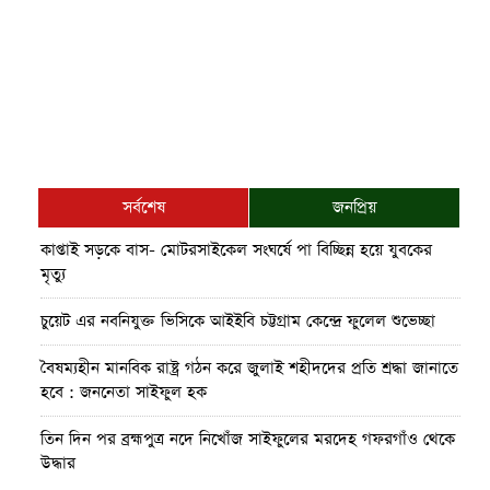
সর্বশেষ
জনপ্রিয়
কাপ্তাই সড়কে বাস- মোটরসাইকেল সংঘর্ষে পা বিচ্ছিন্ন হয়ে যুবকের
মৃত্যু
চুয়েট এর নবনিযুক্ত ভিসিকে আইইবি চট্টগ্রাম কেন্দ্রে ফুলেল শুভেচ্ছা
বৈষম্যহীন মানবিক রাষ্ট্র গঠন করে জুলাই শহীদদের প্রতি শ্রদ্ধা জানাতে
হবে : জননেতা সাইফুল হক
তিন দিন পর ব্রহ্মপুত্র নদে নিখোঁজ সাইফুলের মরদেহ গফরগাঁও থেকে
উদ্ধার