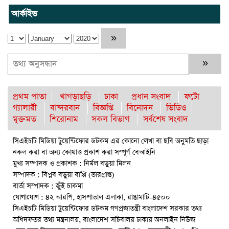
ব্রহ্মপুত্র নদে নিখোঁজ কৃষকের সন্ধান মেলেনি
আর্কাইভ
রাঙ্গুনিয়ায় জুলাই গণঅভ্যুত্থান দিবস পালিত
পার্বতীপুরে জুলাই গণঅভ্যুত্থান দিবস পালন
আত্রাইয়ে যথাযোগ্য মর্যাদায় ‘জুলাই গণঅভ্যুত্থান দিবস’ পালিত
প্রথম পাতা
খাগড়াছড়ি
ঢাকা
প্রধান সংবাদ
ফটো
ঝালকাঠিতে জুলাই গণঅভ্যুত্থান দিবস পালিত
গ্যালারী
বান্দরবান
বিজ্ঞপ্তি
বিনোদন
ভিডিও
মুক্তমত
শিরোনাম
সকল বিভাগ
সর্বশেষ সংবাদ
রাবিপ্রবি’তে ‘জুলাই গণঅভ্যুত্থান দিবস-২০২৬’ উদযাপিত
সিএইচটি মিডিয়া টুয়েন্টিফোর ডটকম এর কোনো লেখা বা ছবি অনুমতি ছাড়া
রাউজানে আগুনে পুড়ে ছাই ভ্যান কৃষকের স্বপ্ন
নকল করা বা অন্য কোথাও প্রকাশ করা সম্পূর্ণ বেআইনি
ঈশ্বরগঞ্জে বজ্রপাতে কৃষকের মৃত্যু : আহত-২
মুখ্য সম্পাদক ও প্রকাশক : নির্মল বড়ুয়া মিলন
সম্পাদক : বিপ্লব বড়ুয়া বাপ্পি (ভারপ্রাপ্ত)
রাঙামাটিতে “ফিরে দেখা রক্তঝরা জুলাই-আগস্ট প্রত্যাশা আর প্রাপ্তি
বার্তা সম্পাদক : জুঁই চাকমা
শীর্ষক “কথকতা” অনুষ্ঠান অনুষ্ঠিত
যোগাযোগ : ৪২ আরপি, হাসপাতাল এলাকা, রাঙামাটি-৪৫০০
সিএইচটি মিডিয়া টুয়েন্টিফোর ডটকম গণপ্রজাতন্ত্রী বাংলাদেশ সরকার তথ্য
বৈষম্যহীন মানবিক রাষ্ট্র গঠন করে জুলাই শহীদদের প্রতি শ্রদ্ধা জানাতে
অধিদফতর তথ্য মন্ত্রনালয়, বাংলাদেশ সচিবালয় ঢাকায় অনলাইন নিউজ