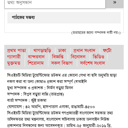
পাঠকের মন্তব্য
(মতামতের জন্যে সম্পাদক দায়ী নয়।)
প্রথম পাতা
খাগড়াছড়ি
ঢাকা
প্রধান সংবাদ
ফটো
গ্যালারী
বান্দরবান
বিজ্ঞপ্তি
বিনোদন
ভিডিও
মুক্তমত
শিরোনাম
সকল বিভাগ
সর্বশেষ সংবাদ
সিএইচটি মিডিয়া টুয়েন্টিফোর ডটকম এর কোনো লেখা বা ছবি অনুমতি ছাড়া
নকল করা বা অন্য কোথাও প্রকাশ করা সম্পূর্ণ বেআইনি
মুখ্য সম্পাদক ও প্রকাশক : নির্মল বড়ুয়া মিলন
সম্পাদক : বিপ্লব বড়ুয়া বাপ্পি (ভারপ্রাপ্ত)
বার্তা সম্পাদক : জুঁই চাকমা
যোগাযোগ : ৪২ আরপি, হাসপাতাল এলাকা, রাঙামাটি-৪৫০০
সিএইচটি মিডিয়া টুয়েন্টিফোর ডটকম গণপ্রজাতন্ত্রী বাংলাদেশ সরকার তথ্য
অধিদফতর তথ্য মন্ত্রনালয়, বাংলাদেশ সচিবালয় ঢাকায় অনলাইন নিউজ
প্রকাশনার নিবন্ধনের জন্য আবেদনকৃত : তারিখ-২৫ জানুয়ারী-২০১৬ খ্রি.