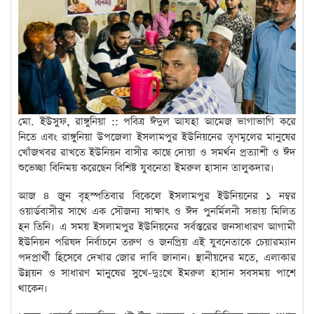
মো. ইউসুফ, রাঙ্গুনিয়া :: পবিত্র ঈদুল আযহা আমেজ ভাগাভাগি করে
নিতে এবং রাঙ্গুনিয়া উপজেলা ইসলামপুর ইউনিয়নের তৃণমূলের মানুষের
খোঁজখবর রাখতে ইউনিয়ন বাসীর কাছে দোয়া ও সমর্থন প্রত্যাশী ও ঈদ
শুভেচ্ছা বিনিময় করেছেন বিশিষ্ট যুবনেতা ইমরুল হাসান তালুকদার।
আজ ৪ জুন বৃহস্পতিবার বিকেলে ইসলামপুর ইউনিয়নের ১ নম্বর
ওয়ার্ডবাসীর সাথে এক সৌজন্য সাক্ষাৎ ও ঈদ পুনর্মিলনী সভায় মিলিত
হন তিনি। এ সময় ইসলামপুর ইউনিয়নের সর্বস্তরের জনসাধারণ আগামী
ইউনিয়ন পরিষদ নির্বাচনে তরুণ ও জনপ্রিয় এই যুবনেতাকে চেয়ারম্যান
পদপ্রার্থী হিসেবে দেখার জোর দাবি জানান। স্থানীয়দের মতে, এলাকার
উন্নয়ন ও সাধারণ মানুষের সুখে-দুঃখে ইমরুল হাসান সবসময় পাশে
থাকেন।