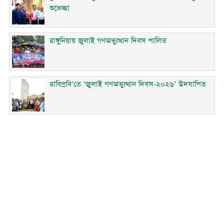
শুভেচ্ছা
রাঙ্গুনিয়ায় জুলাই গণঅভ্যুত্থান দিবস পালিত
রাবিপ্রবি’তে ‘জুলাই গণঅভ্যুত্থান দিবস-২০২৬’ উদযাপিত