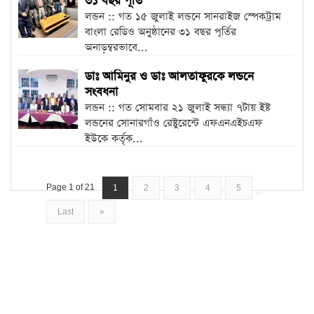
৩১ বছর পূর্তি
লন্ডন :: গত ১৫ জুলাই লন্ডনে সানরাইজ স্পেকট্রাম
বাংলা রেডিও অনুষ্ঠানের ৩১ বছর পূর্তির
অনাড়ম্বরভাবে...
ডাঃ আমিনুর ও ডাঃ আলতাফুরকে লন্ডনে
সংবধনা
লন্ডন :: গত সোমবার ২১ জুলাই সন্ধ্যা ৭টায় ইষ্ট
লন্ডনের সোনারগাঁও রেষ্টুরেন্টে এফএনএইচএফ
ইউকে কর্তৃক...
Page 1 of 21
1
2
3
4
5
...
Last
»