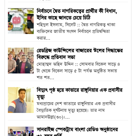
নির্বাচনে দ্বৈত নাগরিকত্বের প্রার্থীর কী বিধান,
ইসির কাছে জানতে চেয়ে চিঠি
শহিদুল ইসলাম, সিলেট :: দ্বৈত নাগরিকত্ব থাকা
ব্যক্তিদের জাতীয় সংসদ নির্বাচনে প্রতিদ্বন্দ্বিতা
করার...
রেডব্রিজ কাউন্সিলের বাজারের স্টলের সিদ্ধান্তের
বিরুদ্ধে প্রতিবাদ সভা
মোহাম্মদ অহিদ উদ্দিন :: সোমবার বিকেল সাড়ে ৪
টা থেকে বিকেল সাড়ে ৫ টা পর্যন্ত অনুষ্ঠিত সভায়
শত শত...
বিদ্যুৎ পৃষ্ঠ হয়ে কাতারে রাঙ্গুনিয়ার এক প্রবাসীর
মৃত্যু
মধ্যপ্রাচের দেশ কাতারে রাঙ্গুনিয়ার এক প্রবাসীর
বৈদ্যুতিক দূর্ঘটনায় মৃত্যু হয়েছে। তার নাম
আমানউল্লা(৩০)।...
সানরাইজ স্পেকট্রাম বাংলা রেডিও অনুষ্ঠানের