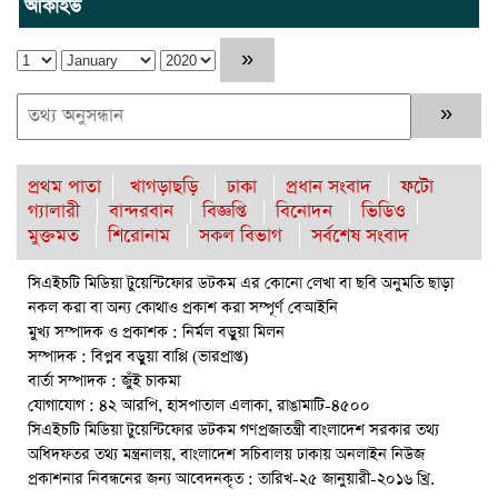
আর্কাইভ
রাঙ্গুনিয়ায় জুলাই গণঅভ্যুত্থান দিবস পালিত
পার্বতীপুরে জুলাই গণঅভ্যুত্থান দিবস পালন
আত্রাইয়ে যথাযোগ্য মর্যাদায় ‘জুলাই গণঅভ্যুত্থান দিবস’ পালিত
প্রথম পাতা
খাগড়াছড়ি
ঢাকা
প্রধান সংবাদ
ফটো
ঝালকাঠিতে জুলাই গণঅভ্যুত্থান দিবস পালিত
গ্যালারী
বান্দরবান
বিজ্ঞপ্তি
বিনোদন
ভিডিও
মুক্তমত
শিরোনাম
সকল বিভাগ
সর্বশেষ সংবাদ
রাবিপ্রবি’তে ‘জুলাই গণঅভ্যুত্থান দিবস-২০২৬’ উদযাপিত
সিএইচটি মিডিয়া টুয়েন্টিফোর ডটকম এর কোনো লেখা বা ছবি অনুমতি ছাড়া
রাউজানে আগুনে পুড়ে ছাই ভ্যান কৃষকের স্বপ্ন
নকল করা বা অন্য কোথাও প্রকাশ করা সম্পূর্ণ বেআইনি
ঈশ্বরগঞ্জে বজ্রপাতে কৃষকের মৃত্যু : আহত-২
মুখ্য সম্পাদক ও প্রকাশক : নির্মল বড়ুয়া মিলন
সম্পাদক : বিপ্লব বড়ুয়া বাপ্পি (ভারপ্রাপ্ত)
রাঙামাটিতে “ফিরে দেখা রক্তঝরা জুলাই-আগস্ট প্রত্যাশা আর প্রাপ্তি
বার্তা সম্পাদক : জুঁই চাকমা
শীর্ষক “কথকতা” অনুষ্ঠান অনুষ্ঠিত
যোগাযোগ : ৪২ আরপি, হাসপাতাল এলাকা, রাঙামাটি-৪৫০০
সিএইচটি মিডিয়া টুয়েন্টিফোর ডটকম গণপ্রজাতন্ত্রী বাংলাদেশ সরকার তথ্য
রাবিপ্রবি’তে ‘জুলাই গণঅভ্যুত্থান দিবস-২০২৬’ উদযাপিত
অধিদফতর তথ্য মন্ত্রনালয়, বাংলাদেশ সচিবালয় ঢাকায় অনলাইন নিউজ
প্রকাশনার নিবন্ধনের জন্য আবেদনকৃত : তারিখ-২৫ জানুয়ারী-২০১৬ খ্রি.