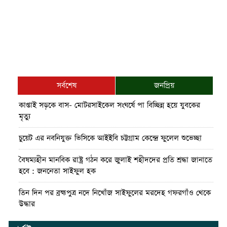
সর্বশেষ
জনপ্রিয়
কাপ্তাই সড়কে বাস- মোটরসাইকেল সংঘর্ষে পা বিচ্ছিন্ন হয়ে যুবকের
মৃত্যু
চুয়েট এর নবনিযুক্ত ভিসিকে আইইবি চট্টগ্রাম কেন্দ্রে ফুলেল শুভেচ্ছা
বৈষম্যহীন মানবিক রাষ্ট্র গঠন করে জুলাই শহীদদের প্রতি শ্রদ্ধা জানাতে
হবে : জননেতা সাইফুল হক
তিন দিন পর ব্রহ্মপুত্র নদে নিখোঁজ সাইফুলের মরদেহ গফরগাঁও থেকে
উদ্ধার
ব্রহ্মপুত্র নদে নিখোঁজ কৃষকের সন্ধান মেলেনি