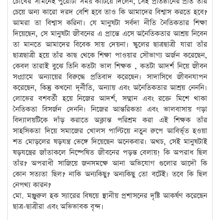
চোখের সামনেই পুরোটা সময় কাটিয়ে দিলেন, সেই প্রতিষ্ঠানের প্রতি তাঁর
চেয়ে অন্য কারো দরদ বেশি হবে তাও কি আমাদের বিশ্বাস করতে হবে?
আমরা তা বিশ্বাস করিনা। যে মানুষটা সর্বদা নীতি নৈতিকতার শিক্ষা
দিয়েছেন, সে মানুষটা জীবনের এ প্রান্তে এসে অনৈতিকতার আশ্রয় নিবেন
তা মানতে আমাদের বিবেক সায় দেয়না। স্কুলের ছাত্রছাত্রী যারা তাঁর
ছাত্রছাত্রী হয়ে তাঁর কাছ থেকে শিক্ষা পাওয়ার সৌভাগ্য অর্জন করেছেন,
কেবল তারাই বুঝে তিনি কতটা ভাল শিক্ষক , কতটা আদর্শ নিয়ে জীবন
সংগ্রামে অন্যায়ের বিরুদ্ধে প্রতিবাদ করেছেন। সাদাসিধে জীবনযাপন
করেছেন, কিন্তু কখনো দূর্নীতি, অন্যায় এবং অনৈতিকতার আশ্রয় নেননি।
লোভের বশবর্তী হয়ে নিজের আদর্শ, সম্মান এবং রক্তে মিশে থাকা
নৈতিকতা বিসর্জন দেননি। নিজের আন্তরিকতা এবং ভালবাসায় গড়া
বিদ্যালয়টিকে দাঁড় করাতে অক্লান্ত পরিশ্রম করা এই শিক্ষক তাঁর
সাহসিকতা দিয়ে সমাজের খোলস পাল্টিয়ে নতুন রুপে আবির্ভূত হওয়া
শত মোড়লের ষড়যন্ত্র ভেঙ্গে দিয়েছেন অনেকবার। অথচ, সেই মানুষটাই
ষড়যন্ত্রের জাঁতাকলে নিষ্পেষিত জীবনের পড়ন্ত বেলায়! কি অপরাধ ছিল
তাঁর? অপরাধী সাজিয়ে জনসমক্ষে আনা অভিযোগ গুলোর আদৌ কি
কোন সত্যতা ছিল? নাকি অন্যকিছু? অন্যকিছু তো বটেই। তবে কি ছিল
নেপথ্য কারন?
মো. মঞ্জুরুল হক স্যারের বিষয়ে স্থানীয় প্রশাসনের দৃষ্টি আকর্ষণ করেছেন
ছাত্র-ছাত্রীরা এবং অভিভাবক বৃন্দ।