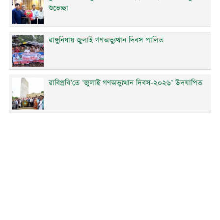
শুভেচ্ছা
রাঙ্গুনিয়ায় জুলাই গণঅভ্যুত্থান দিবস পালিত
রাবিপ্রবি’তে ‘জুলাই গণঅভ্যুত্থান দিবস-২০২৬’ উদযাপিত