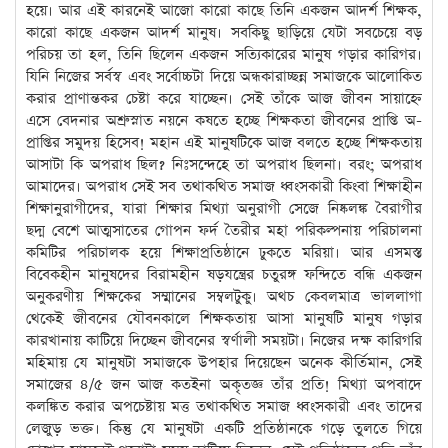
হয়ে। আর এই কারনেই আজো কারো কাছে তিনি একজন আদর্শ শিক্ষক,
কারো কাছে একজন আদর্শ মানুষ। সবকিছু ছাড়িয়ে যেটা সবচেয়ে বড়
পরিচয় তা হল, তিনি ছিলেন একজন সত্যিকারের মানুষ গড়ার কারিগর।
যিনি নিজের সর্বস্ব এবং সর্বোচ্চটা দিয়ে অন্ধকারাচ্ছন্ন সমাজকে আলোকিত
করার প্রাণান্তকর চেষ্টা করে যাচ্ছেন। সেই তাঁকে আজ জীবন সায়াহ্নে
এসে বেদনার অশ্রুস্নাত নয়নে কষতে হচ্ছে শিক্ষকতা জীবনের প্রাপ্তি অ-
প্রাপ্তির সমুদয় হিসেব! মহান এই মানুষটিকে আজ বলতে হচ্ছে শিক্ষকতায়
আসাটা কি অপরাধ ছিল? নিঃসন্দেহে তা অপরাধ ছিলনা। বরং; অপরাধ
আমাদের। অপরাধ সেই সব তথাকথিত সমাজ ধ্বংসকারী কিংবা শিক্ষাহীন
শিক্ষানুরাগীদের, যারা শিক্ষার মিথ্যা অনুরাগী সেজে নিষ্কলঙ্ক বৈরাগীর
ছদ্ম বেশে আত্মসাতের গোপন ফর্দ তৈরীর মহা পরিকল্পনায় পরিচালনা
কমিটির পরিচালক হয়ে শিক্ষাপ্রতিষ্ঠানে ঢুকতে মরিয়া। আর এসমস্ত
বিবেকহীন মানুষদের বিরামহীন ষড়যন্ত্রের চতুরঙ্গ ফন্দিতে বন্ধি একজন
অনুকরণীয় শিক্ষকের সম্মানের সম্বলটুকু। অথচ কেবলমাত্র ভাললাগা
থেকেই জীবনের যৌবনকালে শিক্ষকতায় আসা মানুষটি মানুষ গড়ার
কারখানায় কাটিয়ে দিচ্ছেন জীবনের স্বর্ণালী সময়টা। নিজের দক্ষ কারিগরি
মহিমায় যে মানুষটা সমাজকে উপহার দিয়েছেন অনেক কীর্তিমান, সেই
সমাজের ৪/৫ জন আজ কতইনা অকৃতজ্ঞ তাঁর প্রতি! মিথ্যা অপবাদে
কলঙ্কিত করার অপচেষ্টায় মত্ত তথাকথিত সমাজ ধ্বংসকারী এবং তাদের
লেজুড় ভক্ত। কিন্তু যে মানুষটা একটি প্রতিষ্ঠানকে গড়ে তুলতে গিয়ে