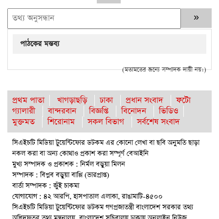
পাঠকের মন্তব্য
(মতামতের জন্যে সম্পাদক দায়ী নয়।)
প্রথম পাতা
খাগড়াছড়ি
ঢাকা
প্রধান সংবাদ
ফটো
গ্যালারী
বান্দরবান
বিজ্ঞপ্তি
বিনোদন
ভিডিও
মুক্তমত
শিরোনাম
সকল বিভাগ
সর্বশেষ সংবাদ
সিএইচটি মিডিয়া টুয়েন্টিফোর ডটকম এর কোনো লেখা বা ছবি অনুমতি ছাড়া
নকল করা বা অন্য কোথাও প্রকাশ করা সম্পূর্ণ বেআইনি
মুখ্য সম্পাদক ও প্রকাশক : নির্মল বড়ুয়া মিলন
সম্পাদক : বিপ্লব বড়ুয়া বাপ্পি (ভারপ্রাপ্ত)
বার্তা সম্পাদক : জুঁই চাকমা
যোগাযোগ : ৪২ আরপি, হাসপাতাল এলাকা, রাঙামাটি-৪৫০০
সিএইচটি মিডিয়া টুয়েন্টিফোর ডটকম গণপ্রজাতন্ত্রী বাংলাদেশ সরকার তথ্য
অধিদফতর তথ্য মন্ত্রনালয়, বাংলাদেশ সচিবালয় ঢাকায় অনলাইন নিউজ