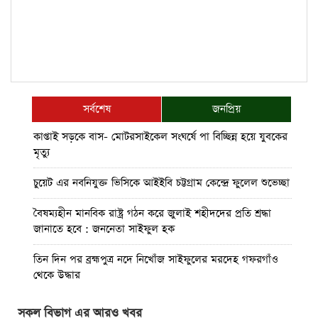
সর্বশেষ
জনপ্রিয়
কাপ্তাই সড়কে বাস- মোটরসাইকেল সংঘর্ষে পা বিচ্ছিন্ন হয়ে যুবকের
মৃত্যু
চুয়েট এর নবনিযুক্ত ভিসিকে আইইবি চট্টগ্রাম কেন্দ্রে ফুলেল শুভেচ্ছা
বৈষম্যহীন মানবিক রাষ্ট্র গঠন করে জুলাই শহীদদের প্রতি শ্রদ্ধা
জানাতে হবে : জননেতা সাইফুল হক
তিন দিন পর ব্রহ্মপুত্র নদে নিখোঁজ সাইফুলের মরদেহ গফরগাঁও
থেকে উদ্ধার
ব্রহ্মপুত্র নদে নিখোঁজ কৃষকের সন্ধান মেলেনি
সকল বিভাগ এর আরও খবর