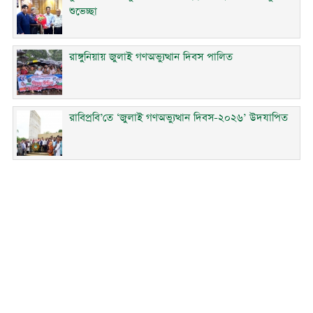
শুভেচ্ছা
রাঙ্গুনিয়ায় জুলাই গণঅভ্যুত্থান দিবস পালিত
রাবিপ্রবি’তে ‘জুলাই গণঅভ্যুত্থান দিবস-২০২৬’ উদযাপিত