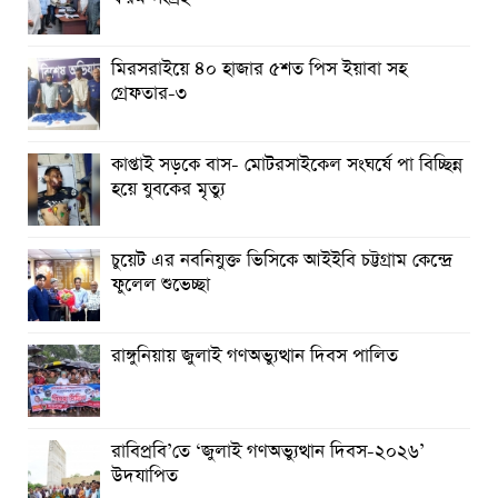
মৃত্যু
চুয়েট এর নবনিযুক্ত ভিসিকে আইইবি চট্টগ্রাম কেন্দ্রে ফুলেল শুভেচ্ছা
মিরসরাইয়ে ৪০ হাজার ৫শত পিস ইয়াবা সহ
গ্রেফতার-৩
বৈষম্যহীন মানবিক রাষ্ট্র গঠন করে জুলাই শহীদদের প্রতি শ্রদ্ধা
জানাতে হবে : জননেতা সাইফুল হক
কাপ্তাই সড়কে বাস- মোটরসাইকেল সংঘর্ষে পা বিচ্ছিন্ন
তিন দিন পর ব্রহ্মপুত্র নদে নিখোঁজ সাইফুলের মরদেহ গফরগাঁও
হয়ে যুবকের মৃত্যু
থেকে উদ্ধার
চুয়েট এর নবনিযুক্ত ভিসিকে আইইবি চট্টগ্রাম কেন্দ্রে
ফুলেল শুভেচ্ছা
রাঙ্গুনিয়ায় জুলাই গণঅভ্যুত্থান দিবস পালিত
রাবিপ্রবি’তে ‘জুলাই গণঅভ্যুত্থান দিবস-২০২৬’
উদযাপিত