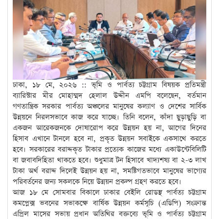
ঢাকা, ১৮ মে, ২০২৬ :: ভূমি ও পার্বত্য চট্টগ্রাম বিষয়ক প্রতিমন্ত্রী
ব্যারিস্টার মীর মোহাম্মদ হেলাল উদ্দীন এমপি বলেছেন, বর্তমান
গণতান্ত্রিক সরকার পার্বত্য অঞ্চলের মানুষের কল্যাণ ও দেশের সার্বিক
উন্নয়নে নিরলসভাবে কাজ করে যাচ্ছে। তিনি বলেন, কাঁদা ছুড়াছুড়ি বা
একজন আরেকজনকে দোষারোপ করে উন্নয়ন হয় না, আগের দিনের
হিসাব এখানে টানলে হবে না, প্রকৃত উন্নয়ন সবাইকে একসাথে করতে
হবে। সরকারের বরাদ্দকৃত টাকার প্রত্যেক কাজের মধ্যে একাউন্টেবিলিটি
বা জবাবদিহিতা থাকতে হবে। শুধুমাত্র টন হিসাবে খাদ্যশষ্য বা ২-৩ লাখ
টাকা অর্থ বরাদ্দ দিলেই উন্নয়ন হয় না, সমষ্টিগতভাবে মানুষের ভাগ্যের
পরিবর্তনের জন্য সকলকে নিয়ে উন্নয়ন প্রকল্প গ্রহণ করতে হবে।
আজ ১৮ মে সোমবার বিকালে ঢাকার বেইলি রোডস্থ পার্বত্য চট্টগ্রাম
কমপ্লেক্স ভবনের সভাকক্ষে বার্ষিক উন্নয়ন কর্মসূচি (এডিপি) সংক্রান্ত
এপ্রিল মাসের সভায় প্রধান অতিথির বক্তব্যে ভূমি ও পার্বত্য চট্টগ্রাম