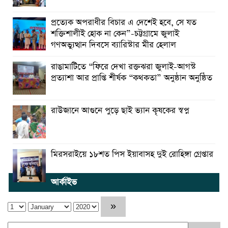
প্রত্যেক অপরাধীর বিচার এ দেশেই হবে, সে যত
শক্তিশালীই হোক না কেন”-চট্টগ্রামে জুলাই
গণঅভ্যুত্থান দিবসে ব্যারিস্টার মীর হেলাল
রাঙামাটিতে “ফিরে দেখা রক্তঝরা জুলাই-আগস্ট
প্রত্যাশা আর প্রাপ্তি শীর্ষক “কথকতা” অনুষ্ঠান অনুষ্ঠিত
রাউজানে আগুনে পুড়ে ছাই ভ্যান কৃষকের স্বপ্ন
মিরসরাইয়ে ১৮শত পিস ইয়াবাসহ দুই রোহিঙ্গা গ্রেপ্তার
আর্কাইভ