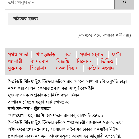
পাঠকের মন্তব্য
(মতামতের জন্যে সম্পাদক দায়ী নয়।)
প্রথম পাতা
খাগড়াছড়ি
ঢাকা
প্রধান সংবাদ
ফটো
গ্যালারী
বান্দরবান
বিজ্ঞপ্তি
বিনোদন
ভিডিও
মুক্তমত
শিরোনাম
সকল বিভাগ
সর্বশেষ সংবাদ
সিএইচটি মিডিয়া টুয়েন্টিফোর ডটকম এর কোনো লেখা বা ছবি অনুমতি ছাড়া
নকল করা বা অন্য কোথাও প্রকাশ করা সম্পূর্ণ বেআইনি
মুখ্য সম্পাদক ও প্রকাশক : নির্মল বড়ুয়া মিলন
সম্পাদক : বিপ্লব বড়ুয়া বাপ্পি (ভারপ্রাপ্ত)
বার্তা সম্পাদক : জুঁই চাকমা
যোগাযোগ : ৪২ আরপি, হাসপাতাল এলাকা, রাঙামাটি-৪৫০০
সিএইচটি মিডিয়া টুয়েন্টিফোর ডটকম গণপ্রজাতন্ত্রী বাংলাদেশ সরকার তথ্য
অধিদফতর তথ্য মন্ত্রনালয়, বাংলাদেশ সচিবালয় ঢাকায় অনলাইন নিউজ
প্রকাশনার নিবন্ধনের জন্য আবেদনকৃত : তারিখ-২৫ জানুয়ারী-২০১৬ খ্রি.