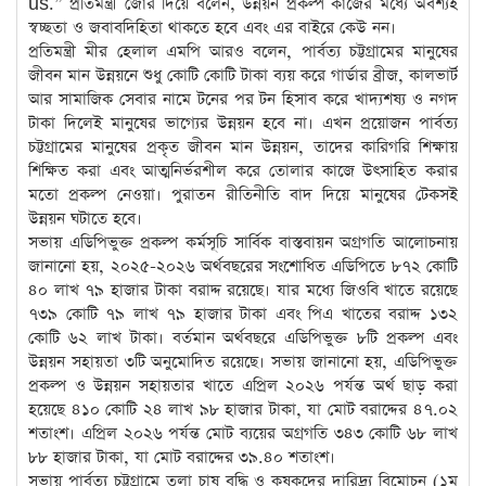
us.” প্রতিমন্ত্রী জোর দিয়ে বলেন, উন্নয়ন প্রকল্প কাজের মধ্যে অবশ্যই
স্বচ্ছতা ও জবাবদিহিতা থাকতে হবে এবং এর বাইরে কেউ নন।
প্রতিমন্ত্রী মীর হেলাল এমপি আরও বলেন, পার্বত্য চট্টগ্রামের মানুষের
জীবন মান উন্নয়নে শুধু কোটি কোটি টাকা ব্যয় করে গার্ডার ব্রীজ, কালভার্ট
আর সামাজিক সেবার নামে টনের পর টন হিসাব করে খাদ্যশষ্য ও নগদ
টাকা দিলেই মানুষের ভাগ্যের উন্নয়ন হবে না। এখন প্রয়োজন পার্বত্য
চট্টগ্রামের মানুষের প্রকৃত জীবন মান উন্নয়ন, তাদের কারিগরি শিক্ষায়
শিক্ষিত করা এবং আত্মনির্ভরশীল করে তোলার কাজে উৎসাহিত করার
মতো প্রকল্প নেওয়া। পুরাতন রীতিনীতি বাদ দিয়ে মানুষের টেকসই
উন্নয়ন ঘটাতে হবে।
সভায় এডিপিভুক্ত প্রকল্প কর্মসূচি সার্বিক বাস্তবায়ন অগ্রগতি আলোচনায়
জানানো হয়, ২০২৫-২০২৬ অর্থবছরের সংশোধিত এডিপিতে ৮৭২ কোটি
৪০ লাখ ৭৯ হাজার টাকা বরাদ্দ রয়েছে। যার মধ্যে জিওবি খাতে রয়েছে
৭৩৯ কোটি ৭৯ লাখ ৭৯ হাজার টাকা এবং পিএ খাতের বরাদ্দ ১৩২
কোটি ৬২ লাখ টাকা। বর্তমান অর্থবছরে এডিপিভুক্ত ৮টি প্রকল্প এবং
উন্নয়ন সহায়তা ৩টি অনুমোদিত রয়েছে। সভায় জানানো হয়, এডিপিভুক্ত
প্রকল্প ও উন্নয়ন সহায়তার খাতে এপ্রিল ২০২৬ পর্যন্ত অর্থ ছাড় করা
হয়েছে ৪১০ কোটি ২৪ লাখ ৯৮ হাজার টাকা, যা মোট বরাদ্দের ৪৭.০২
শতাংশ। এপ্রিল ২০২৬ পর্যন্ত মোট ব্যয়ের অগ্রগতি ৩৪৩ কোটি ৬৮ লাখ
৮৮ হাজার টাকা, যা মোট বরাদ্দের ৩৯.৪০ শতাংশ।
সভায় পার্বত্য চট্টগ্রামে তুলা চাষ বৃদ্ধি ও কৃষকদের দারিদ্র্য বিমোচন (১ম