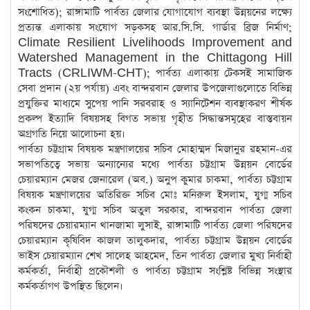
সংশোধিত); রাঙ্গামাটি পার্বত্য জেলার যোগাযোগ ব্যবস্থা উন্নয়নের লক্ষ্যে
প্রত্যন্ত এলাকায় সংযোগ সড়কসহ আর.সি.সি. গার্ডার ব্রিজ নির্মাণ;
Climate Resilient Livelihoods Improvement and
Watershed Management in the Chittagong Hill
Tracts (CRLIWM-CHT); পার্বত্য এলাকায় টেকসই সামাজিক
সেবা প্রদান (২য় পর্যায়) এবং বান্দরবান জেলার উপজেলাগুলোতে বিভিন্ন
প্রযুক্তির মাধ্যমে সুপেয় পানি সরবরাহ ও স্যানিটেশন ব্যবস্থাকরণ শীর্ষক
প্রকল্প ইত্যাদি বিষয়সহ বিগত সভায় গৃহীত সিদ্ধান্তসমূহের বাস্তবায়ন
অগ্রগতি নিয়ে আলোচনা হয়।
পার্বত্য চট্টগ্রাম বিষয়ক মন্ত্রণালয়ের সচিব মোহাম্মদ মিজানুর রহমান-এর
সভাপতিত্বে সভায় অন্যান্যের মধ্যে পার্বত্য চট্টগ্রাম উন্নয়ন বোর্ডের
চেয়ারম্যান মেজর জেনারেল (অব.) অনুপ কুমার চাকমা, পার্বত্য চট্টগ্রাম
বিষয়ক মন্ত্রণালয়ের অতিরিক্ত সচিব মোঃ মনিরুল ইসলাম, যুগ্ম সচিব
কংকন চাকমা, যুগ্ম সচিব অতুল সরকার, বান্দরবান পার্বত্য জেলা
পরিষদের চেয়ারম্যান থানজামা লুসাই, রাঙ্গামাটি পার্বত্য জেলা পরিষদের
চেয়ারম্যান কৃষিবিদ কাজল তালুকদার, পার্বত্য চট্টগ্রাম উন্নয়ন বোর্ডের
ভাইস চেয়ারম্যান শেখ সালেহ আহমেদ, তিন পার্বত্য জেলার মুখ্য নির্বাহী
কর্মকর্তা, নির্বাহী প্রকৌশলী ও পার্বত্য চট্টগ্রাম সংশ্লিষ্ট বিভিন্ন সংস্থার
কর্মকর্তাগণ উপস্থিত ছিলেন।