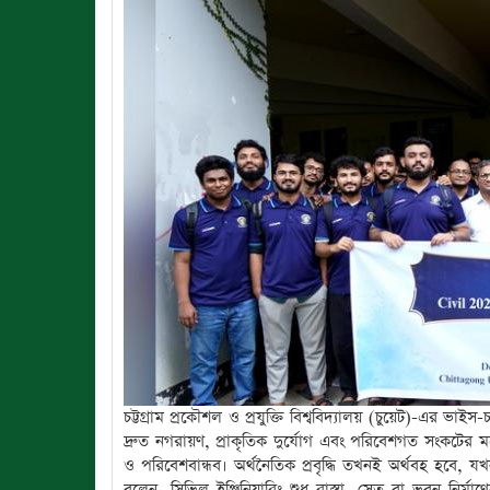
চট্টগ্রাম প্রকৌশল ও প্রযুক্তি বিশ্ববিদ্যালয় (চুয়েট)-এর ভাই
দ্রুত নগরায়ণ, প্রাকৃতিক দুর্যোগ এবং পরিবেশগত সংকটের মতো
ও পরিবেশবান্ধব। অর্থনৈতিক প্রবৃদ্ধি তখনই অর্থবহ হবে, য
বলেন, সিভিল ইঞ্জিনিয়ারিং শুধু রাস্তা, সেতু বা ভবন নির্মা