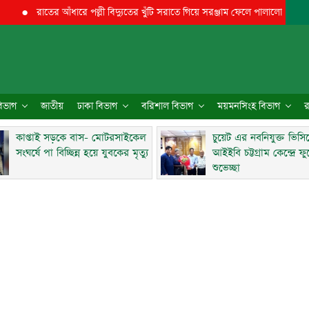
●
রাতের আঁধারে পল্লী বিদ্যুতের খুঁটি সরাতে গিয়ে সরঞ্জাম ফেলে পালালো
●
মিরসরাইয়ে
 বিভাগ
জাতীয়
ঢাকা বিভাগ
বরিশাল বিভাগ
ময়মনসিংহ বিভাগ
র
কাপ্তাই সড়কে বাস- মোটরসাইকেল
চুয়েট এর নবনিযুক্ত ভিসি
সংঘর্ষে পা বিচ্ছিন্ন হয়ে যুবকের মৃত্যু
আইইবি চট্টগ্রাম কেন্দ্রে ফ
শুভেচ্ছা