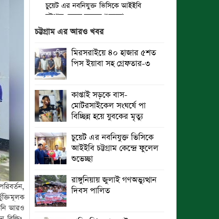
চুয়েট এর নবনিযুক্ত ভিসিকে আইইবি
চট্টগ্রাম কেন্দ্রে ফুলেল শুভেচ্ছা
চট্টগ্রাম এর আরও খবর
বৈষম্যহীন মানবিক রাষ্ট্র গঠন করে জুলাই
শহীদদের প্রতি শ্রদ্ধা জানাতে হবে :
মিরসরাইয়ে ৪০ হাজার ৫শত
জননেতা সাইফুল হক
পিস ইয়াবা সহ গ্রেফতার-৩
তিন দিন পর ব্রহ্মপুত্র নদে নিখোঁজ
সাইফুলের মরদেহ গফরগাঁও থেকে উদ্ধার
কাপ্তাই সড়কে বাস-
মোটরসাইকেল সংঘর্ষে পা
ব্রহ্মপুত্র নদে নিখোঁজ কৃষকের সন্ধান
বিচ্ছিন্ন হয়ে যুবকের মৃত্যু
মেলেনি
চুয়েট এর নবনিযুক্ত ভিসিকে
রাঙ্গুনিয়ায় জুলাই গণঅভ্যুত্থান দিবস
আইইবি চট্টগ্রাম কেন্দ্রে ফুলেল
পালিত
শুভেচ্ছা
পার্বতীপুরে জুলাই গণঅভ্যুত্থান দিবস
রাঙ্গুনিয়ায় জুলাই গণঅভ্যুত্থান
পালন
পরিবর্তন,
দিবস পালিত
ুক্তিমূলক
আত্রাইয়ে যথাযোগ্য মর্যাদায় ‘জুলাই
 তিনি আরও
গণঅভ্যুত্থান দিবস’ পালিত
 বিল্ডিং,