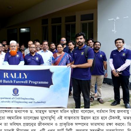
স-চ্যান্সেলর অধ্যাপক ড. মাহমুদ আব্দুল মতিন ভূইয়া বলেছেন, বর্তমান বিশ্ব জলবায়ু 
 বহুমাত্রিক চ্যালেঞ্জের মুখোমুখি| এই বাস্তবতায় উন্নয়ন হতে হবে টেকসই, অন্তর্ভ
খন তা ভবিষ্যৎ প্রজন্মের জীবনমান ও প্রাকৃতিক সম্পদের ভারসাম্য রক্ষা করবে।
ণের মধ্যেই সীমাবদ্ধ নয়, এটি এখন স্মার্ট সিটি, জলবায়ু সহনশীল অবকাঠামো, গ্রিন