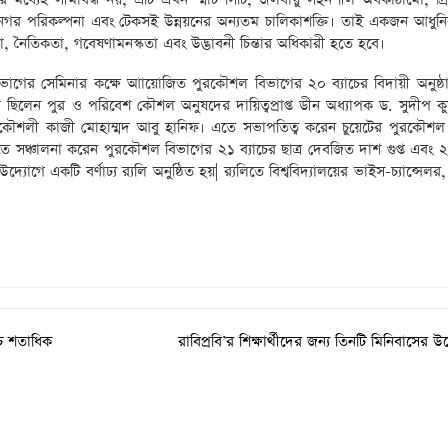
ীল নগর পরিকল্পনা এবং টেকসই উন্নয়নের অন্যতম চালিকাশক্তি। তাই একজন আধুন
তা, নৈতিকতা, গবেষণামনস্কতা এবং উদ্ভাবনী চিন্তার অধিকারী হতে হবে।
ের সেমিনার কক্ষে আায়োজিত পুরকৌশল বিভাগের ২০ ব্যাচের বিদায়ী অনুষ্ঠান
ছিলেন পুর ও পরিবেশ কৌশল অনুষদের দায়িত্বপ্রাপ্ত ডীন অধ্যাপক ড. সুদীপ ক
ান প্রকৌশলী কাজী মোহাম্মদ আবু হানিফ। এতে সভাপতিত্ব করেন চুয়েটের পুরকৌশল
 সঞ্চালনা করেন পুরকৌশল বিভাগের ২১ ব্যাচের ছাত্র দেবজিত দাশ গুপ্ত এবং ২২
 একটি বর্ণাঢ্য র‌্যলি অনুষ্ঠিত হয়| র‌্যলিতে বিশ্ববিদ্যালয়ের‌ ভাইস-চ্যান্সেলর
ঁচ শতাধিক
রাবিপ্রবি’র শিক্ষার্থীদের জন্য তিনটি মিনিবাসের উদ