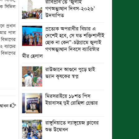
রাবিপ্রবি’তে ‘জুলাই
িক সিভিল
গণঅভ্যুত্থান দিবস-২০২৬’
উদযাপিত
ে প্রধান
প্রত্যেক অপরাধীর বিচার এ
ুমার পাল
দেশেই হবে, সে যত শক্তিশালীই
 বিভাগের
হোক না কেন”-চট্টগ্রামে জুলাই
 ব্যাচের
গণঅভ্যুত্থান দিবসে ব্যারিস্টার
, বিভাগের
মীর হেলাল
রাউজানে আগুনে পুড়ে ছাই
ভ্যান কৃষকের স্বপ্ন
মিরসরাইয়ে ১৮শত পিস
ইয়াবাসহ দুই রোহিঙ্গা গ্রেপ্তার
্বোধন
রাঙ্গুনিয়াতে ল্যাঙ্গুয়েজ ক্লাবের
শুভ উদ্বোধন