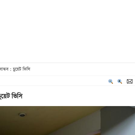
ন্ধব : চুয়েট ভিসি
ুয়েট ভিসি