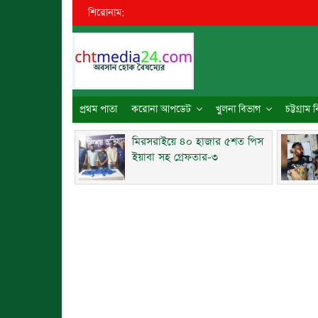
শিরোনাম:
প্রথম পাতা
করোনা আপডেট
খুলনা বিভাগ
চট্টগ্রাম
মিরসরাইয়ে ৪০ হাজার ৫শত পিস
ইয়াবা সহ গ্রেফতার-৩