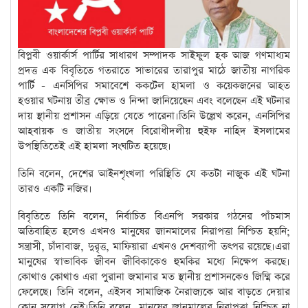
বিপ্লবী ওয়ার্কার্স পার্টির সাধারণ সম্পাদক সাইফুল হক আজ গণমাধ্যম
প্রদত্ত এক বিবৃতিতে গতরাতে সাভারের তারাপুর মাঠে জাতীয় নাগরিক
পার্টি - এনসিপির সমাবেশে ককটেল হামলা ও কয়েকজনের আহত
হওয়ার ঘটনায় তীব্র ক্ষোভ ও নিন্দা জানিয়েছেন এবং বলেছেন এই ঘটনার
দায় স্থানীয় প্রশাসন এড়িয়ে যেতে পারেনা।তিনি উল্লেখ করেন, এনসিপির
আহবায়ক ও জাতীয় সংসদে বিরোধীদলীয় হুইফ নাহিদ ইসলামের
উপস্থিতিতেই এই হামলা সংঘটিত হয়েছে।
তিনি বলেন, দেশের আইনশৃংখলা পরিস্থিতি যে কতটা নাজুক এই ঘটনা
তারও একটি নজির।
বিবৃতিতে তিনি বলেন, নির্বাচিত বিএনপি সরকার গঠনের পাঁচমাস
অতিবাহিত হলেও এখনও মানুষের জানমালের নিরাপত্তা নিশ্চিত হয়নি;
সন্ত্রাসী, চাঁদাবাজ, দুরৃত্ত, মাফিয়ারা এখনও দেশব্যাপী তৎপর রয়েছে।এরা
মানুষের স্বাভাবিক জীবন জীবিকাকেও হুমকির মধ্যে নিক্ষেপ করছে।
কোথাও কোথাও এরা পুরানা জমানার মত স্থানীয় প্রশাসনকেও জিম্মি করে
ফেলেছে। তিনি বলেন, এইসব সামাজিক নৈরাজ্যকে আর বাড়তে দেয়ার
কোন সুযোগ নেই।তিনি বলেন, মানুষের জানমালের নিরাপত্তা নিশ্চিত না