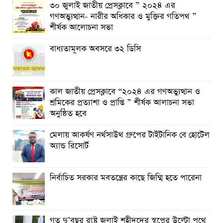
৩০ জুলাই জাতীয় প্রেসক্লাবে ” ২০২৪ এর
গণঅভ্যুত্থান- নারীর অধিকার ও মুক্তির গতিপথ ”
শীর্ষক আলোচনা সভা
বাধ্যতামূলক অবসরে ৩২ ডিসি
কাল জাতীয় প্রেসক্লাবে “২০২৪ এর গণঅভ্যুত্থান ও
শ্রমিকের প্রত্যাশা ও প্রাপ্তি ” শীর্ষক আলাচনা সভা
অনুষ্ঠিত হবে
মেলায় আকর্ষণ নর্থসাউথ গ্রুপের টাইটানিক বে হোটেল
অ্যান্ড রিসোর্ট
নির্বাচিত সরকার মবতন্ত্রের কাছে জিম্মি হতে পারেনা
গত দু’বছর রাষ্ট্র জুলাই শহীদদের স্বপ্নের উল্টো পথে