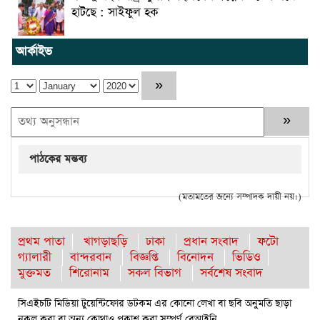
হাটছে : সাইফুল হক
আর্কাইভ
পাঠকের মন্তব্য
(মতামতের জন্যে সম্পাদক দায়ী নয়।)
প্রথম পাতা
খাগড়াছড়ি
ঢাকা
প্রধান সংবাদ
ফটো
গ্যালারী
বান্দরবান
বিজ্ঞপ্তি
বিনোদন
ভিডিও
মুক্তমত
শিরোনাম
সকল বিভাগ
সর্বশেষ সংবাদ
সিএইচটি মিডিয়া টুয়েন্টিফোর ডটকম এর কোনো লেখা বা ছবি অনুমতি ছাড়া
নকল করা বা অন্য কোথাও প্রকাশ করা সম্পূর্ণ বেআইনি