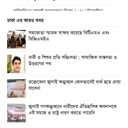
রাবিপ্রবি’তে ‘জুলাই গণঅভ্যুত্থান দিবস-২০২৬’ উদযাপিত
ঢাকা এর আরও খবর
প্রত্যেক অপরাধীর বিচার এ দেশেই হবে, সে যত শক্তিশালীই হোক
না কেন”-চট্টগ্রামে জুলাই গণঅভ্যুত্থান দিবসে ব্যারিস্টার মীর হেলাল
সমঝোতা স্মারক স্বাক্ষর করেছে বিটিএমএ এবং
বিজিএমইএ
গণঅভ্যুত্থানের অর্জন আজ রাজনৈতিক মাফিয়া ও দুর্বৃত্তায়নের
খপ্পরে : আবু হাসান টিপু
নারী ও শিশুর প্রতি সহিংসতা : সামাজিক বাস্তবতা ও
রাঙামাটিতে “ফিরে দেখা রক্তঝরা জুলাই-আগস্ট প্রত্যাশা আর প্রাপ্তি
উত্তরণের পথ
শীর্ষক “কথকতা” অনুষ্ঠান অনুষ্ঠিত
ছুটির রাতে খোলা ভূমি অফিস, ভেতরে তহশিলদার
রক্তেকেনা জুলাই অভ্যুত্থান কোনভাবেই ব্যর্থ হতে দেয়া
যাবেনা
জুলাই গণঅভ্যুত্থানে নারীদের ঐতিহাসিক অবদানকে
এই সমাজ ও রাষ্ট্র ধারণ করতে পারেনি