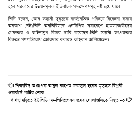
হলে সরকারের উন্নয়নমূলক ইতিবাচক পদক্ষেপসমূহ নষ্ট হয়ে যাবে।
তিনি বলেন, কোন সন্ত্রাসী দূ্বৃত্তকে রাজনৈতিক পরিচয়ে বিবেচনা করার
অবকাশ নেই।তিনি অনতিবিলম্বে এনসিপির সমাবেশে হামলাকারীদের
গ্রেফতার ও আইনানুগ বিচার দাবি করেছেন।তিনি সন্ত্রাসী তৎপরতার
বিরুদ্ধে গণপ্রতিরোধ জোরদার করারও আহবান জানিয়েছেন।
শিক্ষাবিদ অধ্যাপক আবুল কাশেম ফজলুল হকের মৃত্যুতে বিপ্লবী
ওয়ার্কার্স পার্টির শোক
খাগড়াছড়িতে ইউপিডিএফ-পিসিজেএসএসের গোলাগুলিতে নিহত -৩