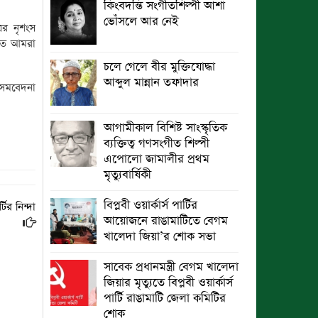
কিংবদন্তি সংগীতশিল্পী আশা
ভোঁসলে আর নেই
রের নৃশংস
ছুটির রাতে খোলা ভূমি অফিস, ভেতরে
যুতে আমরা
তহশিলদার
চলে গেলে বীর মুক্তিযোদ্ধা
আব্দুল মান্নান তফাদার
 সমবেদনা
আগামীকাল বিশিষ্ট সাংস্কৃতিক
ব্যক্তিত্ব গণসংগীত শিল্পী
এপোলো জামালীর প্রথম
মৃত্যুবার্ষিকী
বিপ্লবী ওয়ার্কার্স পার্টির
ির নিন্দা
আয়োজনে রাঙামাটিতে বেগম
খালেদা জিয়া’র শোক সভা
সাবেক প্রধানমন্ত্রী বেগম খালেদা
জিয়ার মৃত্যুতে বিপ্লবী ওয়ার্কার্স
পার্টি রাঙামাটি জেলা কমিটির
শোক