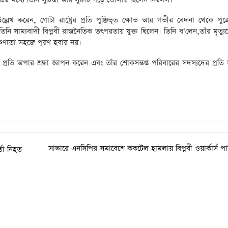
 উল্লেখ করেন, গোটা রাষ্ট্রের প্রতি পুঞ্জিভূত ক্ষোভ আর গভীর বেদনা থেকে পুত্
তিনি সাম্যবাদী বিপ্লবী রাজনৈতিক তৎপরতায় যুক্ত ছিলেন। তিনি ব’লেন,তাঁর মৃত্
শুণ্যতা সহজে পূরণ হবার নয়।
তি অপার শ্রদ্ধা জ্ঞাপন করেন এবং তাঁর শোকসন্তপ্ত পরিবারের সদস্যদের প্রতি
সাভারে এনসিপির সমাবেশে ককটেল হামলায় বিপ্লবী ওয়ার্কার্স পার্ট
তা নিহত