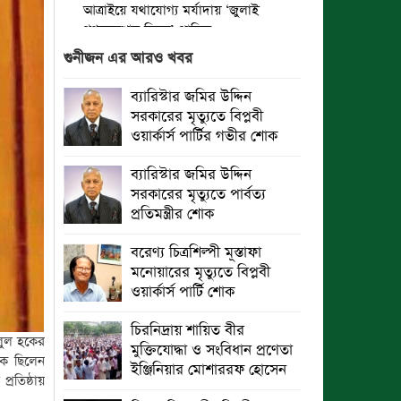
আত্রাইয়ে যথাযোগ্য মর্যাদায় ‘জুলাই
গণঅভ্যুত্থান দিবস’ পালিত
গুনীজন এর আরও খবর
ঝালকাঠিতে জুলাই গণঅভ্যুত্থান দিবস
পালিত
ব্যারিস্টার জমির উদ্দিন
সরকারের মৃত্যুতে বিপ্লবী
রাবিপ্রবি’তে ‘জুলাই গণঅভ্যুত্থান
ওয়ার্কার্স পার্টির গভীর শোক
দিবস-২০২৬’ উদযাপিত
ব্যারিস্টার জমির উদ্দিন
প্রত্যেক অপরাধীর বিচার এ দেশেই হবে,
সরকারের মৃত্যুতে পার্বত্য
সে যত শক্তিশালীই হোক না কেন”-
প্রতিমন্ত্রীর শোক
চট্টগ্রামে জুলাই গণঅভ্যুত্থান দিবসে
ব্যারিস্টার মীর হেলাল
বরেণ্য চিত্রশিল্পী মূস্তাফা
মনোয়ারের মৃত্যুতে বিপ্লবী
গণঅভ্যুত্থানের অর্জন আজ রাজনৈতিক
ওয়ার্কার্স পার্টি শোক
মাফিয়া ও দুর্বৃত্তায়নের খপ্পরে : আবু হাসান
টিপু
চিরনিদ্রায় শায়িত বীর
জলুল হকের
মুক্তিযোদ্ধা ও সংবিধান প্রণেতা
রাঙামাটিতে “ফিরে দেখা রক্তঝরা জুলাই-
হক ছিলেন
ইঞ্জিনিয়ার মোশাররফ হোসেন
আগস্ট প্রত্যাশা আর প্রাপ্তি শীর্ষক
্রতিষ্ঠায়
“কথকতা” অনুষ্ঠান অনুষ্ঠিত