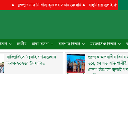
●
ব্রহ্মপুত্র নদে নিখোঁজ কৃষকের সন্ধান মেলেনি
●
রাঙ্গুনিয়ায় জুলাই গণঅভ্যুত্থান দিব
 বিভাগ
জাতীয়
ঢাকা বিভাগ
বরিশাল বিভাগ
ময়মনসিংহ বিভাগ
র
রাবিপ্রবি’তে ‘জুলাই গণঅভ্যুত্থান
প্রত্যেক অপরাধীর বিচার
দিবস-২০২৬’ উদযাপিত
হবে, সে যত শক্তিশালীই
কেন”-চট্টগ্রামে জুলাই গণঅ
দিবসে ব্যারিস্টার মীর হেলাল