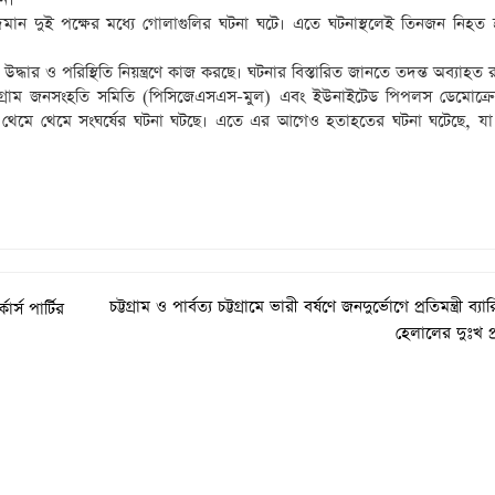
বাদমান দুই পক্ষের মধ্যে গোলাগুলির ঘটনা ঘটে। এতে ঘটনাস্থলেই তিনজন নিহত
ধার ও পরিস্থিতি নিয়ন্ত্রণে কাজ করছে। ঘটনার বিস্তারিত জানতে তদন্ত অব্যাহত 
্টগ্রাম জনসংহতি সমিতি (পিসিজেএসএস-মুল) এবং ইউনাইটেড পিপলস ডেমোক্রেটি
করে থেমে থেমে সংঘর্ষের ঘটনা ঘটছে। এতে এর আগেও হতাহতের ঘটনা ঘটেছে, য
চট্টগ্রাম ও পার্বত্য চট্টগ্রামে ভারী বর্ষণে জনদুর্ভোগে প্রতিমন্ত্রী ব্যা
্স পার্টির
হেলালের দুঃখ প