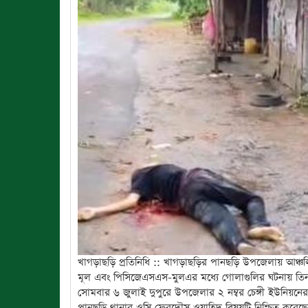
খাগড়াছড়ি প্রতিনিধি :: খাগড়াছড়ির পানছড়ি উপজেলায় আঞ্
মূল এবং পিসিজেএসএস-মুলএর মধ্যে গোলাগুলির ঘটনায় তি
সোমবার ৬ জুলাই দুপুরে উপজেলার ২ নম্বর চেঙ্গী ইউনিয়নে
পানছড়ি থানার ওসি ফেরদৌস ওয়াহিদ বিষয়টি নিশ্চিত করেছে