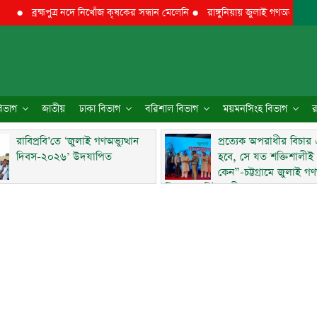
ব্রহ্মপুত্র নদে নিখোঁজ কৃষকের সন্ধান মেলেনি
●
রাঙ্গুনিয়ায় জুলাই গণঅভ্যুত্থান দিবস 
 বিভাগ
জাতীয়
ঢাকা বিভাগ
বরিশাল বিভাগ
ময়মনসিংহ বিভাগ
র
রাবিপ্রবি’তে ‘জুলাই গণঅভ্যুত্থান
প্রত্যেক অপরাধীর বিচার
দিবস-২০২৬’ উদযাপিত
হবে, সে যত শক্তিশালীই
কেন”-চট্টগ্রামে জুলাই গণঅ
দিবসে ব্যারিস্টার মীর হেলাল