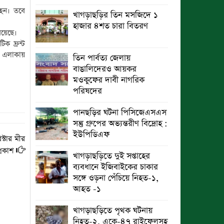
 হন। তবে
খাগড়াছড়ির তিন মসজিদে ১
ছুটির রাতে খোলা ভূমি অফিস, ভেতরে
হাজার ৪শত চারা বিতরণ
তহশিলদার
রয়েছে।
ক ফ্রন্ট
া এলাকায়
তিন পার্বত্য জেলায়
বাঙালিদেরও আয়কর
মওকুফের দাবী নাগরিক
পরিষদের
পানছড়ির ঘটনা পিসিজেএসএস
সন্তু গ্রুপের অভ্যন্তরীণ বিদ্রোহ :
ইউপিডিএফ
রিস্টার মীর
্রকাশ
খাগড়াছড়িতে দুই সপ্তাহের
ব্যবধানে ইজিবাইকের চাকার
সঙ্গে ওড়না পেঁচিয়ে নিহত-১,
আহত -১
খাগড়াছড়িতে পৃথক ঘটনায়
নিহত-২, একে-৪৭ রাইফেলসহ