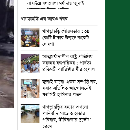
আত্রাইয়ে যথাযোগ্য মর্যাদায় ‘জুলাই
গণঅভ্যুত্থান দিবস’ পালিত
খাগড়াছড়ি এর আরও খবর
ঝালকাঠিতে জুলাই গণঅভ্যুত্থান দিবস
পালিত
খাগড়াছড়ি পৌরসভার ১৩৯
কোটি টাকার উন্মুক্ত বাজেট
রাবিপ্রবি’তে ‘জুলাই গণঅভ্যুত্থান
ঘোষণা
দিবস-২০২৬’ উদযাপিত
আত্মমর্যাদাশীল রাষ্ট্র প্রতিষ্ঠায়
প্রত্যেক অপরাধীর বিচার এ দেশেই হবে,
সরকার বদ্ধপরিকর : পার্বত্য
সে যত শক্তিশালীই হোক না কেন”-
প্রতিমন্ত্রী ব্যারিস্টার মীর হেলাল
চট্টগ্রামে জুলাই গণঅভ্যুত্থান দিবসে
ব্যারিস্টার মীর হেলাল
জুলাই কারো একক সম্পত্তি নয়,
সবার সম্মিলিত আন্দোলনেই
গণঅভ্যুত্থানের অর্জন আজ রাজনৈতিক
ফ্যাসিস্ট হাসিনার পতন
মাফিয়া ও দুর্বৃত্তায়নের খপ্পরে : আবু হাসান
টিপু
খাগড়াছড়ির বন্যায় এখনো
পানিবন্দি সাড়ে ৩ হাজার
রাঙামাটিতে “ফিরে দেখা রক্তঝরা জুলাই-
পরিবার, দীঘিনালায় দুর্ভোগ
আগস্ট প্রত্যাশা আর প্রাপ্তি শীর্ষক
চরমে
“কথকতা” অনুষ্ঠান অনুষ্ঠিত