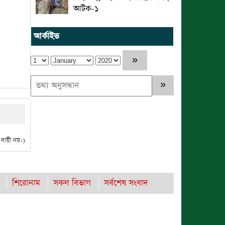
আটক-১
আর্কাইভ
ায়ী নয়।)
শিরোনাম
সকল বিভাগ
সর্বশেষ সংবাদ