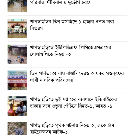
পরিবার, দীঘিনালায় দুর্ভোগ চরমে
খাগড়াছড়ির তিন মসজিদে ১ হাজার ৪শত চারা
বিতরণ
খাগড়াছড়িতে ইউপিডিএফ-পিসিজেএসএসের
গোলাগুলিতে নিহত -৩
তিন পার্বত্য জেলায় বাঙালিদেরও আয়কর মওকুফের
দাবী নাগরিক পরিষদের
খাগড়াছড়িতে দুই সপ্তাহের ব্যবধানে ইজিবাইকের
চাকার সঙ্গে ওড়না পেঁচিয়ে নিহত-১, আহত -১
খাগড়াছড়িতে পৃথক ঘটনায় নিহত-২, একে-৪৭
রাইফেলসহ আটক-১