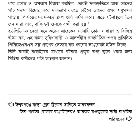
ধরে ক্ষোভ ও অসন্তাষ বিরাজ করছিল। তারই ফলশ্রুতিতে আজ তাদের
পাঁচ সদস্য বিদ্রোহ করে দলত্যাগ করতে চাইলে তাদের ওপর মধুমঙ্গল
পাড়ায় পিসিজেএসএস-সন্তু গ্রুপ গুলি বর্ষণ করে। এতে ঘটনাস্থলে তিন
জন মারা যায়, বাকি দুই জনকে বন্দী করা হয়।’
ইউপিডিএফ নেতা মনে করেন আজকের ঘটনাটি কোন সাধারণ ও বিচ্ছিন্ন
ঘটনা নয়, এই ঘটনা সুবিধাবাদী ও আদর্শহীন রাজনীতির ওপর প্রতিষ্ঠিত
পিসিজেএসএস-সন্তু গ্রুপের ভেতরে বড় ধরনের ভাঙনেরই ইঙ্গিত দিচ্ছে।
তিনি যাচাই বাছাইয়ের মাধ্যমে ঘটনার প্রকৃত তথ্য তুলে ধরার জন্য
মিডিয়া কর্মীদের প্রতি আহ্বান জানান।
ঈশ্বরগঞ্জে রাস্তা-ড্রেন-ব্রিজের দাবিতে মানববন্ধন
তিন পার্বত্য জেলায় বাঙালিদেরও আয়কর মওকুফের দাবী নাগরিক
পরিষদের