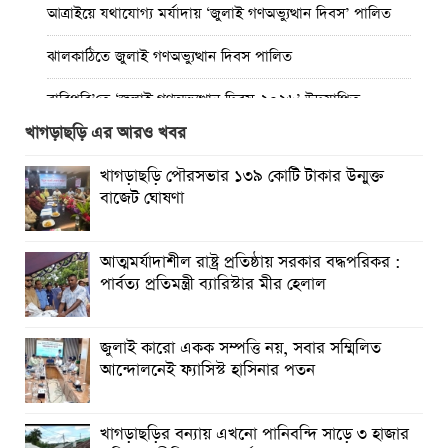
আত্রাইয়ে যথাযোগ্য মর্যাদায় ‘জুলাই গণঅভ্যুত্থান দিবস’ পালিত
ঝালকাঠিতে জুলাই গণঅভ্যুত্থান দিবস পালিত
রাবিপ্রবি’তে ‘জুলাই গণঅভ্যুত্থান দিবস-২০২৬’ উদযাপিত
খাগড়াছড়ি এর আরও খবর
প্রত্যেক অপরাধীর বিচার এ দেশেই হবে, সে যত শক্তিশালীই হোক
না কেন”-চট্টগ্রামে জুলাই গণঅভ্যুত্থান দিবসে ব্যারিস্টার মীর হেলাল
খাগড়াছড়ি পৌরসভার ১৩৯ কোটি টাকার উন্মুক্ত
বাজেট ঘোষণা
গণঅভ্যুত্থানের অর্জন আজ রাজনৈতিক মাফিয়া ও দুর্বৃত্তায়নের
খপ্পরে : আবু হাসান টিপু
আত্মমর্যাদাশীল রাষ্ট্র প্রতিষ্ঠায় সরকার বদ্ধপরিকর :
রাঙামাটিতে “ফিরে দেখা রক্তঝরা জুলাই-আগস্ট প্রত্যাশা আর প্রাপ্তি
পার্বত্য প্রতিমন্ত্রী ব্যারিস্টার মীর হেলাল
শীর্ষক “কথকতা” অনুষ্ঠান অনুষ্ঠিত
ছুটির রাতে খোলা ভূমি অফিস, ভেতরে তহশিলদার
জুলাই কারো একক সম্পত্তি নয়, সবার সম্মিলিত
আন্দোলনেই ফ্যাসিস্ট হাসিনার পতন
খাগড়াছড়ির বন্যায় এখনো পানিবন্দি সাড়ে ৩ হাজার