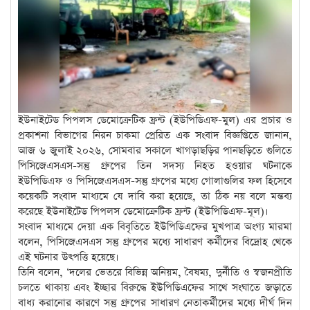
ইউনাইটেড পিপলস ডেমোক্রেটিক ফ্রন্ট (ইউপিডিএফ-মুল) এর প্রচার ও
প্রকাশনা বিভাগের নিরন চাকমা প্রেরিত এক সংবাদ বিজ্ঞপ্তিতে জানান,
আজ ৬ জুলাই ২০২৬, সোমবার সকালে খাগড়াছড়ির পানছড়িতে গুলিতে
পিসিজেএসএস-সন্তু গ্রুপের তিন সদস্য নিহত হওয়ার ঘটনাকে
ইউপিডিএফ ও পিসিজেএসএস-সন্তু গ্রুপের মধ্যে গোলাগুলির ফল হিসেবে
কয়েকটি সংবাদ মাধ্যমে যে দাবি করা হয়েছে, তা ঠিক নয় বলে মন্তব্য
করেছে ইউনাইটেড পিপলস ডেমোক্রেটিক ফ্রন্ট (ইউপিডিএফ-মূল)।
সংবাদ মাধ্যমে দেয়া এক বিবৃতিতে ইউপিডিএফের মুখপাত্র অংগ্য মারমা
বলেন, পিসিজেএসএস সন্তু গ্রুপের মধ্যে সাধারণ কর্মীদের বিদ্রোহ থেকে
এই ঘটনার উৎপত্তি হয়েছে।
তিনি বলেন, ‘দলের ভেতরে বিভিন্ন অনিয়ম, বৈষম্য, দুর্নীতি ও স্বজনপ্রীতি
চলতে থাকায় এবং ইচ্ছার বিরুদ্ধে ইউপিডিএফের সাথে সংঘাতে জড়াতে
বাধ্য করানোর কারণে সন্তু গ্রুপের সাধারণ নেতাকর্মীদের মধ্যে দীর্ঘ দিন