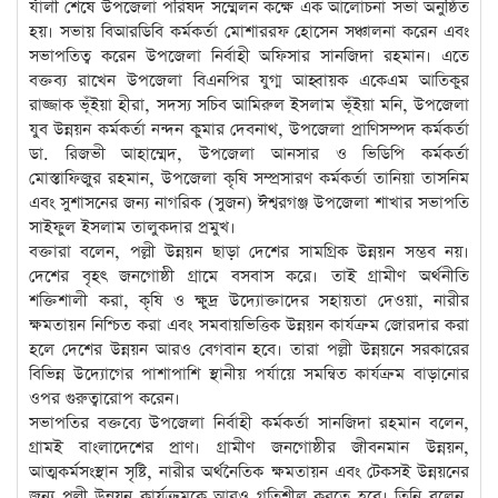
র্যালী শেষে উপজেলা পরিষদ সম্মেলন কক্ষে এক আলোচনা সভা অনুষ্ঠিত
হয়। সভায় বিআরডিবি কর্মকর্তা মোশাররফ হোসেন সঞ্চালনা করেন এবং
সভাপতিত্ব করেন উপজেলা নির্বাহী অফিসার সানজিদা রহমান। এতে
বক্তব্য রাখেন উপজেলা বিএনপির যুগ্ম আহ্বায়ক একেএম আতিকুর
রাজ্জাক ভূঁইয়া হীরা, সদস্য সচিব আমিরুল ইসলাম ভূঁইয়া মনি, উপজেলা
যুব উন্নয়ন কর্মকর্তা নন্দন কুমার দেবনাথ, উপজেলা প্রাণিসম্পদ কর্মকর্তা
ডা. রিজভী আহাম্মেদ, উপজেলা আনসার ও ভিডিপি কর্মকর্তা
মোস্তাফিজুর রহমান, উপজেলা কৃষি সম্প্রসারণ কর্মকর্তা তানিয়া তাসনিম
এবং সুশাসনের জন্য নাগরিক (সুজন) ঈশ্বরগঞ্জ উপজেলা শাখার সভাপতি
সাইফুল ইসলাম তালুকদার প্রমুখ।
বক্তারা বলেন, পল্লী উন্নয়ন ছাড়া দেশের সামগ্রিক উন্নয়ন সম্ভব নয়।
দেশের বৃহৎ জনগোষ্ঠী গ্রামে বসবাস করে। তাই গ্রামীণ অর্থনীতি
শক্তিশালী করা, কৃষি ও ক্ষুদ্র উদ্যোক্তাদের সহায়তা দেওয়া, নারীর
ক্ষমতায়ন নিশ্চিত করা এবং সমবায়ভিত্তিক উন্নয়ন কার্যক্রম জোরদার করা
হলে দেশের উন্নয়ন আরও বেগবান হবে। তারা পল্লী উন্নয়নে সরকারের
বিভিন্ন উদ্যোগের পাশাপাশি স্থানীয় পর্যায়ে সমন্বিত কার্যক্রম বাড়ানোর
ওপর গুরুত্বারোপ করেন।
সভাপতির বক্তব্যে উপজেলা নির্বাহী কর্মকর্তা সানজিদা রহমান বলেন,
গ্রামই বাংলাদেশের প্রাণ। গ্রামীণ জনগোষ্ঠীর জীবনমান উন্নয়ন,
আত্মকর্মসংস্থান সৃষ্টি, নারীর অর্থনৈতিক ক্ষমতায়ন এবং টেকসই উন্নয়নের
জন্য পল্লী উন্নয়ন কার্যক্রমকে আরও গতিশীল করতে হবে। তিনি বলেন,