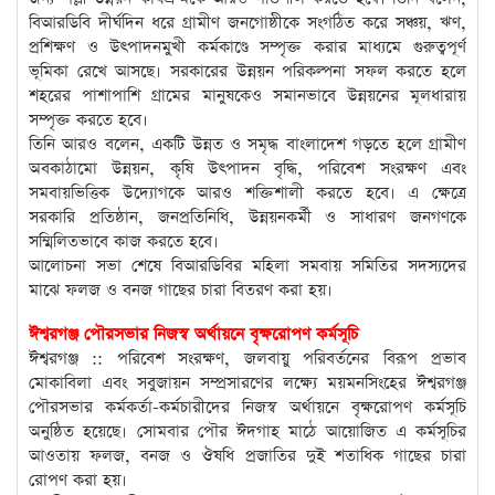
বিআরডিবি দীর্ঘদিন ধরে গ্রামীণ জনগোষ্ঠীকে সংগঠিত করে সঞ্চয়, ঋণ,
প্রশিক্ষণ ও উৎপাদনমুখী কর্মকাণ্ডে সম্পৃক্ত করার মাধ্যমে গুরুত্বপূর্ণ
ভূমিকা রেখে আসছে। সরকারের উন্নয়ন পরিকল্পনা সফল করতে হলে
শহরের পাশাপাশি গ্রামের মানুষকেও সমানভাবে উন্নয়নের মূলধারায়
সম্পৃক্ত করতে হবে।
তিনি আরও বলেন, একটি উন্নত ও সমৃদ্ধ বাংলাদেশ গড়তে হলে গ্রামীণ
অবকাঠামো উন্নয়ন, কৃষি উৎপাদন বৃদ্ধি, পরিবেশ সংরক্ষণ এবং
সমবায়ভিত্তিক উদ্যোগকে আরও শক্তিশালী করতে হবে। এ ক্ষেত্রে
সরকারি প্রতিষ্ঠান, জনপ্রতিনিধি, উন্নয়নকর্মী ও সাধারণ জনগণকে
সম্মিলিতভাবে কাজ করতে হবে।
আলোচনা সভা শেষে বিআরডিবির মহিলা সমবায় সমিতির সদস্যদের
মাঝে ফলজ ও বনজ গাছের চারা বিতরণ করা হয়।
ঈশ্বরগঞ্জ পৌরসভার নিজস্ব অর্থায়নে বৃক্ষরোপণ কর্মসূচি
ঈশ্বরগঞ্জ :: পরিবেশ সংরক্ষণ, জলবায়ু পরিবর্তনের বিরূপ প্রভাব
মোকাবিলা এবং সবুজায়ন সম্প্রসারণের লক্ষ্যে ময়মনসিংহের ঈশ্বরগঞ্জ
পৌরসভার কর্মকর্তা-কর্মচারীদের নিজস্ব অর্থায়নে বৃক্ষরোপণ কর্মসূচি
অনুষ্ঠিত হয়েছে। সোমবার পৌর ঈদগাহ মাঠে আয়োজিত এ কর্মসূচির
আওতায় ফলজ, বনজ ও ঔষধি প্রজাতির দুই শতাধিক গাছের চারা
রোপণ করা হয়।