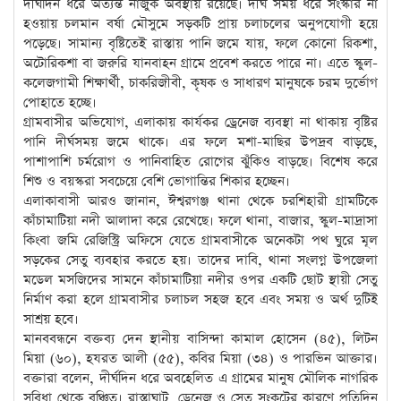
দীর্ঘদিন ধরে অত্যন্ত নাজুক অবস্থায় রয়েছে। দীর্ঘ সময় ধরে সংস্কার না
হওয়ায় চলমান বর্ষা মৌসুমে সড়কটি প্রায় চলাচলের অনুপযোগী হয়ে
পড়েছে। সামান্য বৃষ্টিতেই রাস্তায় পানি জমে যায়, ফলে কোনো রিকশা,
অটোরিকশা বা জরুরি যানবাহন গ্রামে প্রবেশ করতে পারে না। এতে স্কুল-
কলেজগামী শিক্ষার্থী, চাকরিজীবী, কৃষক ও সাধারণ মানুষকে চরম দুর্ভোগ
পোহাতে হচ্ছে।
গ্রামবাসীর অভিযোগ, এলাকায় কার্যকর ড্রেনেজ ব্যবস্থা না থাকায় বৃষ্টির
পানি দীর্ঘসময় জমে থাকে। এর ফলে মশা-মাছির উপদ্রব বাড়ছে,
পাশাপাশি চর্মরোগ ও পানিবাহিত রোগের ঝুঁকিও বাড়ছে। বিশেষ করে
শিশু ও বয়স্করা সবচেয়ে বেশি ভোগান্তির শিকার হচ্ছেন।
এলাকাবাসী আরও জানান, ঈশ্বরগঞ্জ থানা থেকে চরশিহারী গ্রামটিকে
কাঁচামাটিয়া নদী আলাদা করে রেখেছে। ফলে থানা, বাজার, স্কুল-মাদ্রাসা
কিংবা জমি রেজিস্ট্রি অফিসে যেতে গ্রামবাসীকে অনেকটা পথ ঘুরে মূল
সড়কের সেতু ব্যবহার করতে হয়। তাদের দাবি, থানা সংলগ্ন উপজেলা
মডেল মসজিদের সামনে কাঁচামাটিয়া নদীর ওপর একটি ছোট স্থায়ী সেতু
নির্মাণ করা হলে গ্রামবাসীর চলাচল সহজ হবে এবং সময় ও অর্থ দুটিই
সাশ্রয় হবে।
মানববন্ধনে বক্তব্য দেন স্থানীয় বাসিন্দা কামাল হোসেন (৪৫), লিটন
মিয়া (৬০), হযরত আলী (৫৫), কবির মিয়া (৩৪) ও পারভিন আক্তার।
বক্তারা বলেন, দীর্ঘদিন ধরে অবহেলিত এ গ্রামের মানুষ মৌলিক নাগরিক
সুবিধা থেকে বঞ্চিত। রাস্তাঘাট, ড্রেনেজ ও সেতু সংকটের কারণে প্রতিদিন