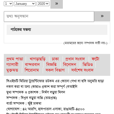
পাঠকের মন্তব্য
(মতামতের জন্যে সম্পাদক দায়ী নয়।)
প্রথম পাতা
খাগড়াছড়ি
ঢাকা
প্রধান সংবাদ
ফটো
গ্যালারী
বান্দরবান
বিজ্ঞপ্তি
বিনোদন
ভিডিও
মুক্তমত
শিরোনাম
সকল বিভাগ
সর্বশেষ সংবাদ
সিএইচটি মিডিয়া টুয়েন্টিফোর ডটকম এর কোনো লেখা বা ছবি অনুমতি ছাড়া
নকল করা বা অন্য কোথাও প্রকাশ করা সম্পূর্ণ বেআইনি
মুখ্য সম্পাদক ও প্রকাশক : নির্মল বড়ুয়া মিলন
সম্পাদক : বিপ্লব বড়ুয়া বাপ্পি (ভারপ্রাপ্ত)
বার্তা সম্পাদক : জুঁই চাকমা
যোগাযোগ : ৪২ আরপি, হাসপাতাল এলাকা, রাঙামাটি-৪৫০০