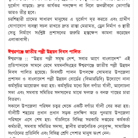
দুর্ভোগ বাড়ছে। দ্রুত কার্যকর পদক্ষেপ না নিলে জনজীবনে ভোগান্তি
আরও তীব্র হবে।
চরশিহারী গ্রামের সাধারণ মানুষের এ দুর্ভোগ দূর করতে এবং গ্রামীণ
যোগাযোগ ব্যবস্থা সচল রাখতে দ্রুত রাস্তা মেরামত, ড্রেন নির্মাণ ও স্থায়ী
সেতু নির্মাণে সংশ্লিষ্ট প্রশাসনের জরুরি হস্তক্ষেপ কামনা করেছেন
এলাকাবাসী।
ঈশ্বরগঞ্জে জাতীয় পল্লী উন্নয়ন দিবস পালিত
ঈশ্বরগঞ্জ :: “উন্নত পল্লী সমৃদ্ধ দেশ, সবার আগে বাংলাদেশ” এই
প্রতিপাদ্যকে সামনে রেখে ময়মনসিংহের ঈশ্বরগঞ্জে জাতীয় পল্লী উন্নয়ন
দিবস পালিত হয়েছে। দিবসটি পালন উপলক্ষে সোমবার উপজেলা
প্রশাসন ও বাংলাদেশ পল্লী উন্নয়ন বোর্ডের (বিআরডিবি) উদ্যোগে নানা
কর্মসূচির আয়োজন করা হয়। কর্মসূচির মধ্যে ছিল বর্ণাঢ্য র্যালী, আলোচনা
সভা এবং সমবায় সমিতির সদস্যদের মাঝে ফলজ ও বনজ গাছের চারা
বিতরণ।
সকালে উপজেলা পরিষদ চত্বর থেকে একটি বর্ণাঢ্য র্যালী বের করা হয়।
র্যালীটি শহরের প্রধান প্রধান সড়ক প্রদক্ষিণ করে পুনরায় উপজেলা
পরিষদে এসে শেষ হয়। র্যাচলিতে বিভিন্ন সরকারি দপ্তরের কর্মকর্তা
কর্মচারী, সমবায় সমিতির সদস্য, স্থানীয় রাজনৈতিক নেতৃবৃন্দ, সামাজিক
সংগঠনের প্রতিনিধি এবং বিভিন্ন শ্রেণি পেশার মানুষ অংশ নেন।