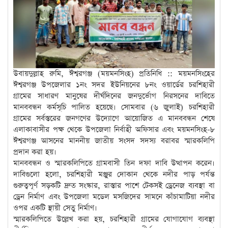
উবায়দুল্লাহ রুমি, ঈশ্বরগঞ্জ (ময়মনসিংহ) প্রতিনিধি :: ময়মনসিংহের
ঈশ্বরগঞ্জ উপজেলার ১নং সদর ইউনিয়নের ৮নং ওয়ার্ডের চরশিহারী
গ্রামের সাধারণ মানুষের দীর্ঘদিনের জনদুর্ভোগ নিরসনের দাবিতে
মানববন্ধন কর্মসূচি পালিত হয়েছে। সোমবার (৬ জুলাই) চরশিহারী
গ্রামের সর্বস্তরের জনগণের উদ্যোগে আয়োজিত এ মানববন্ধন শেষে
এলাকাবাসীর পক্ষ থেকে উপজেলা নির্বাহী অফিসার এবং ময়মনসিংহ-৮
ঈশ্বরগঞ্জ আসনের মাননীয় জাতীয় সংসদ সদস্য বরাবর স্মারকলিপি
প্রদান করা হয়।
মানববন্ধন ও স্মারকলিপিতে গ্রামবাসী তিন দফা দাবি উত্থাপন করেন।
দাবিগুলো হলো, চরশিহারী মঞ্জুর দোকান থেকে নদীর পাড় পর্যন্ত
গুরুত্বপূর্ণ সড়কটি দ্রুত সংস্কার, রাস্তার পাশে টেকসই ড্রেনেজ ব্যবস্থা বা
ড্রেন নির্মাণ এবং উপজেলা মডেল মসজিদের সামনে কাঁচামাটিয়া নদীর
ওপর একটি স্থায়ী সেতু নির্মাণ।
স্মারকলিপিতে উল্লেখ করা হয়, চরশিহারী গ্রামের যোগাযোগ ব্যবস্থা