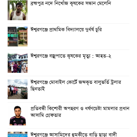
ব্রহ্মপুত্র নদে নিখোঁজ কৃষকের সন্ধান মেলেনি
গণঅভ্যুত্থানের অর্জন আজ রাজনৈতিক মাফিয়া ও দুর্বৃত্তায়নের
খপ্পরে : আবু হাসান টিপু
ঈশ্বরগঞ্জে প্রাথমিক বিদ্যালয়ে দুর্ধর্ষ চুরি
রাঙামাটিতে “ফিরে দেখা রক্তঝরা জুলাই-আগস্ট প্রত্যাশা আর প্রাপ্তি
শীর্ষক “কথকতা” অনুষ্ঠান অনুষ্ঠিত
ছুটির রাতে খোলা ভূমি অফিস, ভেতরে তহশিলদার
ঈশ্বরগঞ্জে বজ্রপাতে কৃষকের মৃত্যু : আহত-২
ঈশ্বরগঞ্জে মোবাইল কোর্টে জব্দকৃত বালুভর্তি ট্রলার
ছিনতাই
প্রতিবন্ধী কিশোরী অপহরণ ও ধর্ষণচেষ্টা মামলার প্রধান
আসামি গ্রেফতার
ঈশ্বরগঞ্জে আসামিদের হুমকীতে বাড়ি ছাড়া বাদী