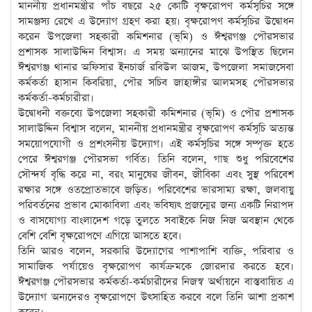
মাননীয় প্রধানমন্ত্রীর পাঁচ বছরে ২৫ কোটি বৃক্ষরোপণ কর্মসূচির সঙ্গে
সামঞ্জস্য রেখে এ উদ্যোগ গ্রহণ করা হয়। বৃক্ষরোপণ কর্মসূচির উদ্বোধন
করেন উপজেলা সহকারী কমিশনার (ভূমি) ও ঈশ্বরগঞ্জ পৌরসভার
প্রশাসক সালাউদ্দিন বিশ্বাস। এ সময় অন্যানের মাঝে উপস্থিত ছিলেন
ঈশ্বরগঞ্জ থানার অফিসার ইনচার্জ রবিউল আজম, উপজেলা সমাজসেবা
কর্মকর্তা হাসান কিবরিয়া, পৌর সচিব জাহাঙ্গীর আলমসহ পৌরসভার
কর্মকর্তা-কর্মচারীরা।
উদ্বোধনী বক্তব্যে উপজেলা সহকারী কমিশনার (ভূমি) ও পৌর প্রশাসক
সালাউদ্দিন বিশ্বাস বলেন, মাননীয় প্রধানমন্ত্রীর বৃক্ষরোপণ কর্মসূচি অত্যন্ত
সময়োপযোগী ও প্রশংসনীয় উদ্যোগ। এই কর্মসূচির সঙ্গে সম্পৃক্ত হতে
পেরে ঈশ্বরগঞ্জ পৌরসভা গর্বিত। তিনি বলেন, গাছ শুধু পরিবেশের
সৌন্দর্য বৃদ্ধি করে না, বরং মানুষের জীবন, জীবিকা এবং সুস্থ পরিবেশ
রক্ষার সঙ্গে ওতপ্রোতভাবে জড়িত। পরিবেশের ভারসাম্য রক্ষা, জলবায়ু
পরিবর্তনের প্রভাব মোকাবিলা এবং ভবিষ্যৎ প্রজন্মের জন্য একটি নিরাপদ
ও বাসযোগ্য বাংলাদেশ গড়ে তুলতে সবাইকে নিজ নিজ অবস্থান থেকে
বেশি বেশি বৃক্ষরোপণে এগিয়ে আসতে হবে।
তিনি আরও বলেন, সরকারি উদ্যোগের পাশাপাশি ব্যক্তি, পরিবার ও
সামাজিক পর্যায়েও বৃক্ষরোপণ কার্যক্রমকে জোরদার করতে হবে।
ঈশ্বরগঞ্জ পৌরসভার কর্মকর্তা-কর্মচারীদের নিজস্ব অর্থায়নে বাস্তবায়িত এ
উদ্যোগ অন্যদেরও বৃক্ষরোপণে উৎসাহিত করবে বলে তিনি আশা প্রকাশ