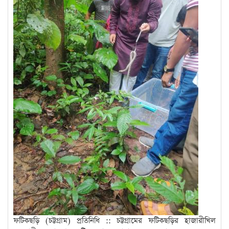
ফটিকছড়ি (চট্টগ্রাম) প্রতিনিধি :: চট্টগ্রামের ফটিকছড়ির হাজারীখিল