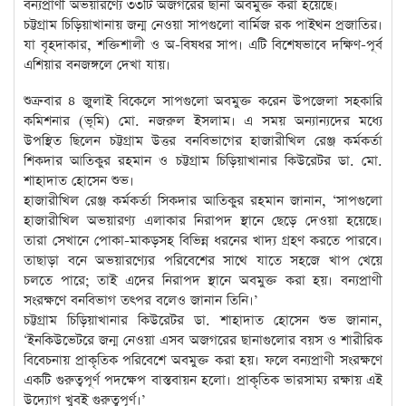
বন্যপ্রাণী অভয়ারণ্যে ৩৩টি অজগরের ছানা অবমুক্ত করা হয়েছে।
চট্টগ্রাম চিড়িয়াখানায় জন্ম নেওয়া সাপগুলো বার্মিজ রক পাইথন প্রজাতির।
যা বৃহদাকার, শক্তিশালী ও অ-বিষধর সাপ। এটি বিশেষভাবে দক্ষিণ-পূর্ব
এশিয়ার বনজঙ্গলে দেখা যায়।
শুক্রবার ৪ জুলাই বিকেলে সাপগুলো অবমুক্ত করেন উপজেলা সহকারি
কমিশনার (ভূমি) মো. নজরুল ইসলাম। এ সময় অন্যান্যদের মধ্যে
উপস্থিত ছিলেন চট্টগ্রাম উত্তর বনবিভাগের হাজারীখিল রেঞ্জ কর্মকর্তা
শিকদার আতিকুর রহমান ও চট্টগ্রাম চিড়িয়াখানার কিউরেটর ডা. মো.
শাহাদাত হোসেন শুভ।
হাজারীখিল রেঞ্জ কর্মকর্তা সিকদার আতিকুর রহমান জানান, ‘সাপগুলো
হাজারীখিল অভয়ারণ্য এলাকার নিরাপদ স্থানে ছেড়ে দেওয়া হয়েছে।
তারা সেখানে পোকা-মাকড়সহ বিভিন্ন ধরনের খাদ্য গ্রহণ করতে পারবে।
তাছাড়া বনে অভয়ারণ্যের পরিবেশের সাথে যাতে সহজে খাপ খেয়ে
চলতে পারে; তাই এদের নিরাপদ স্থানে অবমুক্ত করা হয়। বন্যপ্রাণী
সংরক্ষণে বনবিভাগ তৎপর বলেও জানান তিনি।’
চট্টগ্রাম চিড়িয়াখানার কিউরেটর ডা. শাহাদাত হোসেন শুভ জানান,
‘ইনকিউভেটরে জন্ম নেওয়া এসব অজগরের ছানাগুলোর বয়স ও শারীরিক
বিবেচনায় প্রাকৃতিক পরিবেশে অবমুক্ত করা হয়। ফলে বন্যপ্রাণী সংরক্ষণে
একটি গুরুত্বপূর্ণ পদক্ষেপ বাস্তবায়ন হলো। প্রাকৃতিক ভারসাম্য রক্ষায় এই
উদ্যোগ খুবই গুরুত্বপূর্ণ।’