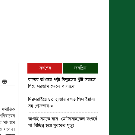
সর্বশেষ
জনপ্রিয়
রাতের আঁধারে পল্লী বিদ্যুতের খুঁটি সরাতে
গিয়ে সরঞ্জাম ফেলে পালালো
মিরসরাইয়ে ৪০ হাজার ৫শত পিস ইয়াবা
সহ গ্রেফতার-৩
্মান্তিক
পরিবারের
কাপ্তাই সড়কে বাস- মোটরসাইকেল সংঘর্ষে
র মাধ্যমে
পা বিচ্ছিন্ন হয়ে যুবকের মৃত্যু
ৃতি সংসদ।