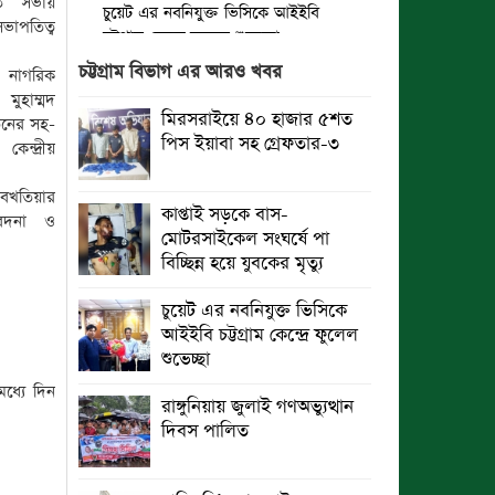
িত সভায়
চুয়েট এর নবনিযুক্ত ভিসিকে আইইবি
াপতিত্ব
চট্টগ্রাম কেন্দ্রে ফুলেল শুভেচ্ছা
চট্টগ্রাম বিভাগ এর আরও খবর
ম নাগরিক
বৈষম্যহীন মানবিক রাষ্ট্র গঠন করে জুলাই
মুহাম্মদ
শহীদদের প্রতি শ্রদ্ধা জানাতে হবে :
মিরসরাইয়ে ৪০ হাজার ৫শত
ঠনের সহ-
জননেতা সাইফুল হক
পিস ইয়াবা সহ গ্রেফতার-৩
ন্দ্রীয়
তিন দিন পর ব্রহ্মপুত্র নদে নিখোঁজ
 বখতিয়ার
সাইফুলের মরদেহ গফরগাঁও থেকে উদ্ধার
কাপ্তাই সড়কে বাস-
 বেদনা ও
মোটরসাইকেল সংঘর্ষে পা
ব্রহ্মপুত্র নদে নিখোঁজ কৃষকের সন্ধান
বিচ্ছিন্ন হয়ে যুবকের মৃত্যু
মেলেনি
চুয়েট এর নবনিযুক্ত ভিসিকে
রাঙ্গুনিয়ায় জুলাই গণঅভ্যুত্থান দিবস
আইইবি চট্টগ্রাম কেন্দ্রে ফুলেল
পালিত
শুভেচ্ছা
ধ্যে দিন
পার্বতীপুরে জুলাই গণঅভ্যুত্থান দিবস
রাঙ্গুনিয়ায় জুলাই গণঅভ্যুত্থান
পালন
দিবস পালিত
আত্রাইয়ে যথাযোগ্য মর্যাদায় ‘জুলাই
গণঅভ্যুত্থান দিবস’ পালিত