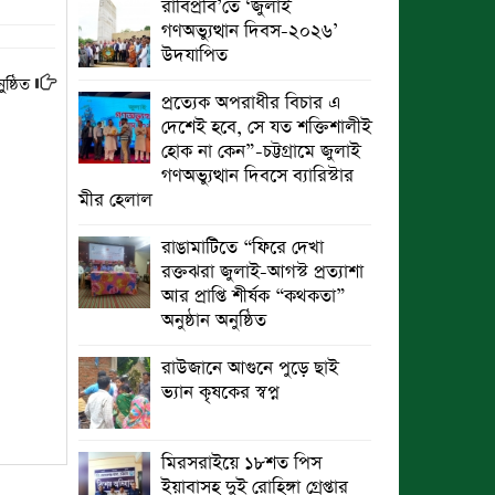
রাবিপ্রবি’তে ‘জুলাই
গণঅভ্যুত্থান দিবস-২০২৬’
উদযাপিত
ষ্ঠিত
প্রত্যেক অপরাধীর বিচার এ
দেশেই হবে, সে যত শক্তিশালীই
হোক না কেন”-চট্টগ্রামে জুলাই
গণঅভ্যুত্থান দিবসে ব্যারিস্টার
মীর হেলাল
রাঙামাটিতে “ফিরে দেখা
রক্তঝরা জুলাই-আগস্ট প্রত্যাশা
আর প্রাপ্তি শীর্ষক “কথকতা”
অনুষ্ঠান অনুষ্ঠিত
রাউজানে আগুনে পুড়ে ছাই
ভ্যান কৃষকের স্বপ্ন
মিরসরাইয়ে ১৮শত পিস
ইয়াবাসহ দুই রোহিঙ্গা গ্রেপ্তার