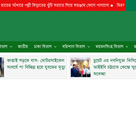
আঁধারে পল্লী বিদ্যুতের খুঁটি সরাতে গিয়ে সরঞ্জাম ফেলে পালালো
●
মিরসরাইয়ে ৪০ হাজ
 বিভাগ
জাতীয়
ঢাকা বিভাগ
বরিশাল বিভাগ
ময়মনসিংহ বিভাগ
র
কাপ্তাই সড়কে বাস- মোটরসাইকেল
চুয়েট এর নবনিযুক্ত ভিসি
সংঘর্ষে পা বিচ্ছিন্ন হয়ে যুবকের মৃত্যু
আইইবি চট্টগ্রাম কেন্দ্রে ফ
শুভেচ্ছা