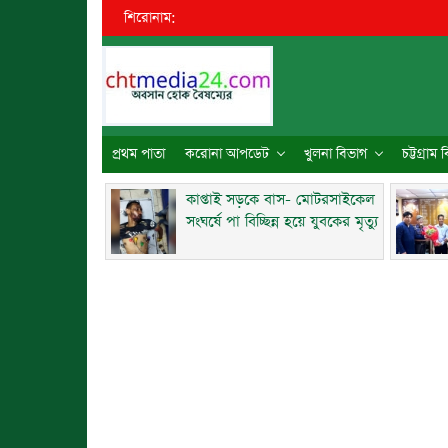
শিরোনাম:
●
প্রথম পাতা
করোনা আপডেট
খুলনা বিভাগ
চট্টগ্রাম
কাপ্তাই সড়কে বাস- মোটরসাইকেল
সংঘর্ষে পা বিচ্ছিন্ন হয়ে যুবকের মৃত্যু