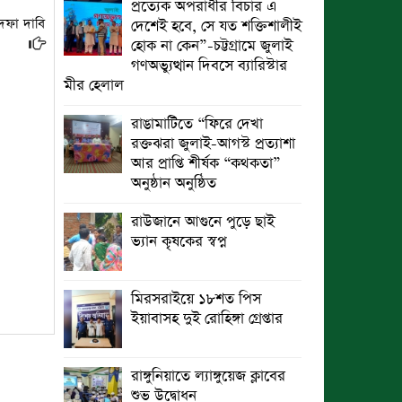
প্রত্যেক অপরাধীর বিচার এ
 দফা দাবি
দেশেই হবে, সে যত শক্তিশালীই
হোক না কেন”-চট্টগ্রামে জুলাই
গণঅভ্যুত্থান দিবসে ব্যারিস্টার
মীর হেলাল
রাঙামাটিতে “ফিরে দেখা
রক্তঝরা জুলাই-আগস্ট প্রত্যাশা
আর প্রাপ্তি শীর্ষক “কথকতা”
অনুষ্ঠান অনুষ্ঠিত
রাউজানে আগুনে পুড়ে ছাই
ভ্যান কৃষকের স্বপ্ন
মিরসরাইয়ে ১৮শত পিস
ইয়াবাসহ দুই রোহিঙ্গা গ্রেপ্তার
রাঙ্গুনিয়াতে ল্যাঙ্গুয়েজ ক্লাবের
শুভ উদ্বোধন