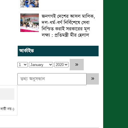
জনগণই দেশের আসল মালিক,
দল-ধর্ম-বর্ণ নির্বিশেষে সেবা
নিশ্চিত করাই সরকারের মূল
লক্ষ্য : প্রতিমন্ত্রী মীর হেলাল
আর্কাইভ
ায়ী নয়।)