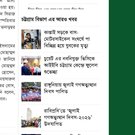
রান আলী
দেওয়া হয়।
তিন দিন পর ব্রহ্মপুত্র নদে নিখোঁজ
মদ সিরাজ
সাইফুলের মরদেহ গফরগাঁও থেকে উদ্ধার
চট্টগ্রাম বিভাগ এর আরও খবর
ৃহস্পতিবার
অনাড়ম্বর
ব্রহ্মপুত্র নদে নিখোঁজ কৃষকের সন্ধান
কাপ্তাই সড়কে বাস-
মেলেনি
মোটরসাইকেল সংঘর্ষে পা
বিচ্ছিন্ন হয়ে যুবকের মৃত্যু
ইসলামের
রাঙ্গুনিয়ায় জুলাই গণঅভ্যুত্থান দিবস
 মোহাম্মদ
পালিত
চুয়েট এর নবনিযুক্ত ভিসিকে
দন জানিয়ে
আইইবি চট্টগ্রাম কেন্দ্রে ফুলেল
মোহম্মদ
পার্বতীপুরে জুলাই গণঅভ্যুত্থান দিবস
শুভেচ্ছা
ল হোসেন,
পালন
কায়সারুল
রাঙ্গুনিয়ায় জুলাই গণঅভ্যুত্থান
ংকর বোস,
আত্রাইয়ে যথাযোগ্য মর্যাদায় ‘জুলাই
দিবস পালিত
িনি বলেন,
গণঅভ্যুত্থান দিবস’ পালিত
নান।
ঝালকাঠিতে জুলাই গণঅভ্যুত্থান দিবস
রাবিপ্রবি’তে ‘জুলাই
পালিত
গণঅভ্যুত্থান দিবস-২০২৬’
উদযাপিত
রাবিপ্রবি’তে ‘জুলাই গণঅভ্যুত্থান
দিবস-২০২৬’ উদযাপিত