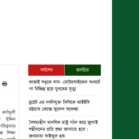
সর্বশেষ
জনপ্রিয়
কাপ্তাই সড়কে বাস- মোটরসাইকেল সংঘর্ষে
পা বিচ্ছিন্ন হয়ে যুবকের মৃত্যু
চুয়েট এর নবনিযুক্ত ভিসিকে আইইবি
চট্টগ্রাম কেন্দ্রে ফুলেল শুভেচ্ছা
 কর্ণফুলী
 উদ্দিন
বৈষম্যহীন মানবিক রাষ্ট্র গঠন করে জুলাই
ায়িত্বভার
শহীদদের প্রতি শ্রদ্ধা জানাতে হবে :
চ শিক্ষা
জননেতা সাইফুল হক