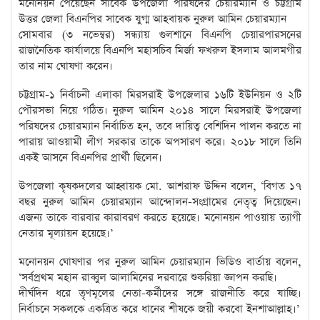
মনোনয়ন পেয়েছেন সাবেক উপজেলা পরিষদের চেয়ারম্যান ও চট্টগ্রাম
উত্তর জেলা বিএনপির সাবেক যুগ্ম আহবায়ক নুরুল আমিন চেয়ারম্যান
সোমবার (৩ নভেম্বর) সন্ধ্যায় গুলশানে বিএনপি চেয়ারপারসনের
রাজনৈতিক কার্যালয়ে বিএনপি মহাসচিব মির্জা ফখরুল ইসলাম আলমগীর
তার নাম ঘোষণা করেন।
চট্টগ্রাম-১ নির্বাচনী এলাকা মিরসরাই উপজেলার ১৬টি ইউনিয়ন ও ২টি
পৌরসভা নিয়ে গঠিত। নুরুল আমিন ২০১৪ সালে মিরসরাই উপজেলা
পরিষদের চেয়ারম্যান নির্বাচিত হন, তবে দায়িত্ব বেশিদিন পালন করতে না
পারায় আওয়ামী লীগ সরকার তাকে অপসারণ করে। ২০১৮ সালে তিনি
একই আসনে বিএনপির প্রার্থী ছিলেন।
উপজেলা কৃষকদলের আহ্বায়ক মো. আশরাফ উদ্দিন বলেন, ‘বিগত ১৭
বছর নুরুল আমিন চেয়ারম্যান আন্দোলন-সংগ্রামের নেতৃত্ব দিয়েছেন।
এজন্য তাকে বারবার কারাবরণ করতে হয়েছে। মনোনয়ন পাওয়ায় ত্যাগী
নেতার মূল্যায়ন হয়েছে।’
মনোনয়ন ঘোষণার পর নুরুল আমিন চেয়ারম্যান ভিডিও বার্তায় বলেন,
‘সর্বপ্রথম মহান রাব্বুল আলামিনের দরবারে শুকরিয়া জ্ঞাপন করছি।
দীর্ঘদিন ধরে তৃণমূলের নেতা-কর্মীদের সঙ্গে রাজনীতি করে যাচ্ছি।
নির্বাচনে সকলকে একত্রিত করে ধানের শীষকে জয়ী করবো ইনশাআল্লাহ।’