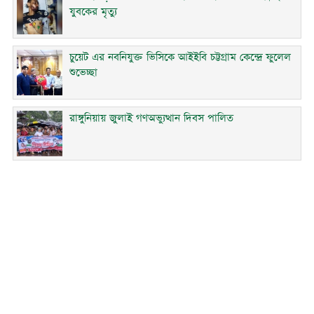
যুবকের মৃত্যু
চুয়েট এর নবনিযুক্ত ভিসিকে আইইবি চট্টগ্রাম কেন্দ্রে ফুলেল
শুভেচ্ছা
রাঙ্গুনিয়ায় জুলাই গণঅভ্যুত্থান দিবস পালিত