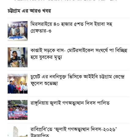
বৈষম্যহীন মানবিক রাষ্ট্র গঠন করে জুলাই শহীদদের প্রতি শ্রদ্ধা
জানাতে হবে : জননেতা সাইফুল হক
চট্টগ্রাম এর আরও খবর
তিন দিন পর ব্রহ্মপুত্র নদে নিখোঁজ সাইফুলের মরদেহ গফরগাঁও
মিরসরাইয়ে ৪০ হাজার ৫শত পিস ইয়াবা সহ
থেকে উদ্ধার
গ্রেফতার-৩
ব্রহ্মপুত্র নদে নিখোঁজ কৃষকের সন্ধান মেলেনি
কাপ্তাই সড়কে বাস- মোটরসাইকেল সংঘর্ষে পা বিচ্ছিন্ন
রাঙ্গুনিয়ায় জুলাই গণঅভ্যুত্থান দিবস পালিত
হয়ে যুবকের মৃত্যু
পার্বতীপুরে জুলাই গণঅভ্যুত্থান দিবস পালন
চুয়েট এর নবনিযুক্ত ভিসিকে আইইবি চট্টগ্রাম কেন্দ্রে
আত্রাইয়ে যথাযোগ্য মর্যাদায় ‘জুলাই গণঅভ্যুত্থান দিবস’ পালিত
ফুলেল শুভেচ্ছা
রাঙ্গুনিয়ায় জুলাই গণঅভ্যুত্থান দিবস পালিত
রাবিপ্রবি’তে ‘জুলাই গণঅভ্যুত্থান দিবস-২০২৬’
উদযাপিত