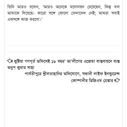
তিনি আরও বলেন, ‘আরও অনেকে মনোনয়ন চেয়েছেন, কিন্তু দল
আমাকে দিয়েছে। কারো সঙ্গে কোনো ভেদাভেদ নেই; আমরা সবাই
একসঙ্গে কাজ করবো।’
কুষ্টিয়া গণপূর্ত অফিসেই ১৮ বছর’ আ’লীগের এজেন্ডা বাস্তবায়নে ব্যস্ত
অনুপ কুমার সাহা
পার্বতীপুরে শ্লীলতাহানির অভিযোগে, সন্ধানী লাইফ ইনস্যুরেন্স
কোম্পানীর ডিজিএম গ্রেপ্তার