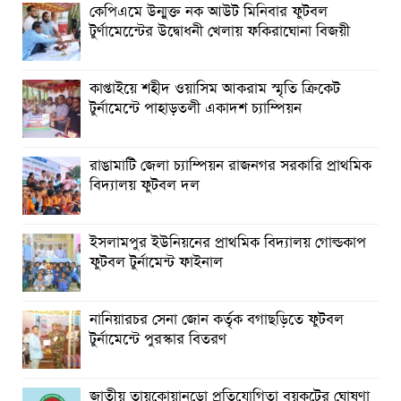
না কেন”-চট্টগ্রামে জুলাই গণঅভ্যুত্থান দিবসে ব্যারিস্টার মীর হেলাল
কেপিএমে উন্মুক্ত নক আউট মিনিবার ফুটবল
টুর্ণামেন্টেের উদ্বোধনী খেলায় ফকিরাঘোনা বিজয়ী
গণঅভ্যুত্থানের অর্জন আজ রাজনৈতিক মাফিয়া ও দুর্বৃত্তায়নের
খপ্পরে : আবু হাসান টিপু
কাপ্তাইয়ে শহীদ ওয়াসিম আকরাম স্মৃতি ক্রিকেট
রাঙামাটিতে “ফিরে দেখা রক্তঝরা জুলাই-আগস্ট প্রত্যাশা আর প্রাপ্তি
টুর্নামেন্টে পাহাড়তলী একাদশ চ্যাম্পিয়ন
শীর্ষক “কথকতা” অনুষ্ঠান অনুষ্ঠিত
ছুটির রাতে খোলা ভূমি অফিস, ভেতরে তহশিলদার
রাঙামাটি জেলা চ্যাম্পিয়ন রাজনগর সরকারি প্রাথমিক
বিদ্যালয় ফুটবল দল
ইসলামপুর ইউনিয়নের প্রাথমিক বিদ্যালয় গোল্ডকাপ
ফুটবল টুর্নামেন্ট ফাইনাল
নানিয়ারচর সেনা জোন কর্তৃক বগাছড়িতে ফুটবল
টুর্নামেন্টে পুরস্কার বিতরণ
জাতীয় তায়কোয়ানডো প্রতিযোগিতা বয়কটের ঘোষণা