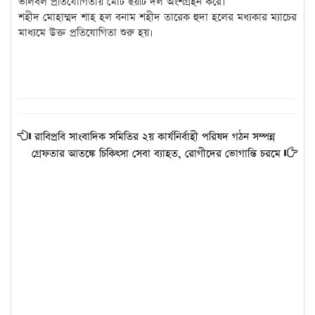
ভলিবল প্রতিযোগিতায় মোট ছয়টি দল অংশগ্রহন করে।
শহীদ মোহাম্মদ শাহ হল বনাম শহীদ তারেক হুদা হলের মধ্যকার ম্যাচের
মাধ্যমে উক্ত প্রতিযোগিতা শুরু হয়।
রাবিপ্রবি সাংবাদিক সমিতির ২য় কার্যনির্বাহী পরিষদ গঠন সম্পন্ন
গ্রেফতার আতঙ্কে চিকিৎসা সেবা ব্যাহত, রোগীদের ভোগান্তি চরমে