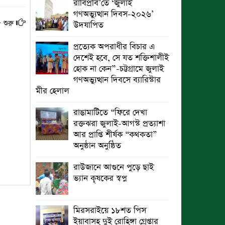
রাবিপ্রবি’তে ‘জুলাই
গণঅভ্যুত্থান দিবস-২০২৬’
 শুরু
উদযাপিত
প্রত্যেক অপরাধীর বিচার এ
দেশেই হবে, সে যত শক্তিশালীই
হোক না কেন”-চট্টগ্রামে জুলাই
গণঅভ্যুত্থান দিবসে ব্যারিস্টার
মীর হেলাল
রাঙামাটিতে “ফিরে দেখা
রক্তঝরা জুলাই-আগস্ট প্রত্যাশা
আর প্রাপ্তি শীর্ষক “কথকতা”
অনুষ্ঠান অনুষ্ঠিত
রাউজানে আগুনে পুড়ে ছাই
ভ্যান কৃষকের স্বপ্ন
মিরসরাইয়ে ১৮শত পিস
ইয়াবাসহ দুই রোহিঙ্গা গ্রেপ্তার