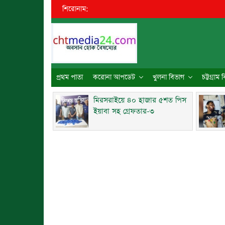
শিরোনাম:
●
প্রথম পাতা
করোনা আপডেট
খুলনা বিভাগ
চট্টগ্রাম
মিরসরাইয়ে ৪০ হাজার ৫শত পিস
ইয়াবা সহ গ্রেফতার-৩