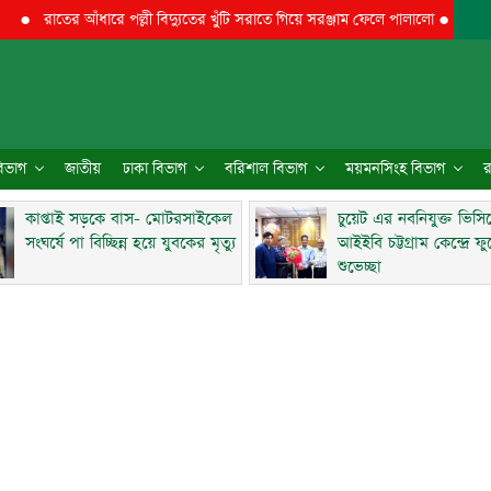
রাতের আঁধারে পল্লী বিদ্যুতের খুঁটি সরাতে গিয়ে সরঞ্জাম ফেলে পালালো
●
মিরসরাইয়ে 
 বিভাগ
জাতীয়
ঢাকা বিভাগ
বরিশাল বিভাগ
ময়মনসিংহ বিভাগ
র
কাপ্তাই সড়কে বাস- মোটরসাইকেল
চুয়েট এর নবনিযুক্ত ভিসি
সংঘর্ষে পা বিচ্ছিন্ন হয়ে যুবকের মৃত্যু
আইইবি চট্টগ্রাম কেন্দ্রে ফ
শুভেচ্ছা