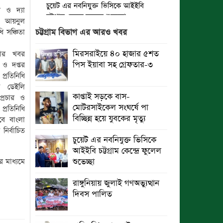
চুয়েট এর নবনিযুক্ত ভিসিকে আইইবি
 ও দ্যা
চট্টগ্রাম কেন্দ্রে ফুলেল শুভেচ্ছা
ো. আয়নুল
 সঞ্চিতা
চট্টগ্রাম বিভাগ এর আরও খবর
বৈষম্যহীন মানবিক রাষ্ট্র গঠন করে জুলাই
শহীদদের প্রতি শ্রদ্ধা জানাতে হবে :
মিরসরাইয়ে ৪০ হাজার ৫শত
তার খবর
জননেতা সাইফুল হক
পিস ইয়াবা সহ গ্রেফতার-৩
ক ও দপ্তর
্রতিনিধি
তিন দিন পর ব্রহ্মপুত্র নদে নিখোঁজ
ক ডেইলি
সাইফুলের মরদেহ গফরগাঁও থেকে উদ্ধার
কাপ্তাই সড়কে বাস-
প্রচার ও
মোটরসাইকেল সংঘর্ষে পা
্রতিনিধি
ব্রহ্মপুত্র নদে নিখোঁজ কৃষকের সন্ধান
বিচ্ছিন্ন হয়ে যুবকের মৃত্যু
বে বাংলা
মেলেনি
ির্বাচিত
চুয়েট এর নবনিযুক্ত ভিসিকে
রাঙ্গুনিয়ায় জুলাই গণঅভ্যুত্থান দিবস
আইইবি চট্টগ্রাম কেন্দ্রে ফুলেল
পালিত
র মাধ্যমে
শুভেচ্ছা
পার্বতীপুরে জুলাই গণঅভ্যুত্থান দিবস
রাঙ্গুনিয়ায় জুলাই গণঅভ্যুত্থান
পালন
দিবস পালিত
আত্রাইয়ে যথাযোগ্য মর্যাদায় ‘জুলাই
গণঅভ্যুত্থান দিবস’ পালিত