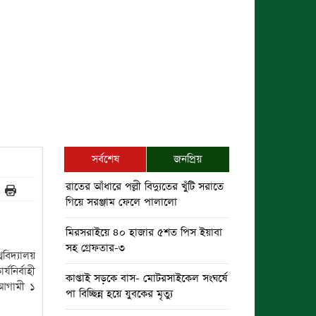
সর্বশেষ
জনপ্রিয়
রাতের আঁধারে পল্লী বিদ্যুতের খুঁটি সরাতে
গিয়ে সরঞ্জাম ফেলে পালালো
মিরসরাইয়ে ৪০ হাজার ৫শত পিস ইয়াবা
সহ গ্রেফতার-৩
্ববিদ্যালয়
যনির্বাহী
কাপ্তাই সড়কে বাস- মোটরসাইকেল সংঘর্ষে
 আগামী ১
পা বিচ্ছিন্ন হয়ে যুবকের মৃত্যু