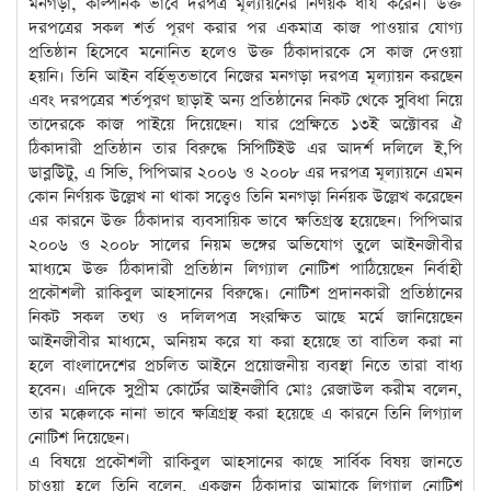
মনগড়া, কাল্পনিক ভাবে দরপত্র মূল্যায়নের নির্ণয়ক ধার্য করেন। উক্ত
দরপত্রের সকল শর্ত পূরণ করার পর একমাত্র কাজ পাওয়ার যোগ্য
প্রতিষ্ঠান হিসেবে মনোনিত হলেও উক্ত ঠিকাদারকে সে কাজ দেওয়া
হয়নি। তিনি আইন বর্হিভূতভাবে নিজের মনগড়া দরপত্র মূল্যায়ন করছেন
এবং দরপত্রের শর্তপূরণ ছাড়াই অন্য প্রতিষ্ঠানের নিকট থেকে সুবিধা নিয়ে
তাদেরকে কাজ পাইয়ে দিয়েছেন। যার প্রেক্ষিতে ১৩ই অক্টোবর ঐ
ঠিকাদারী প্রতিষ্ঠান তার বিরুদ্ধে সিপিটিইউ এর আদর্শ দলিলে ই,পি
ডাব্লউিটু, এ সিভি, পিপিআর ২০০৬ ও ২০০৮ এর দরপত্র মূল্যায়নে এমন
কোন নির্ণয়ক উল্লেখ না থাকা সত্ত্বেও তিনি মনগড়া নির্নয়ক উল্লেখ করেছেন
এর কারনে উক্ত ঠিকাদার ব্যবসায়িক ভাবে ক্ষতিগ্রস্ত হয়েছেন। পিপিআর
২০০৬ ও ২০০৮ সালের নিয়ম ভঙ্গের অভিযোগ তুলে আইনজীবীর
মাধ্যমে উক্ত ঠিকাদারী প্রতিষ্ঠান লিগ্যাল নোটিশ পাঠিয়েছেন নির্বাহী
প্রকৌশলী রাকিবুল আহসানের বিরুদ্ধে। নোটিশ প্রদানকারী প্রতিষ্ঠানের
নিকট সকল তথ্য ও দলিলপত্র সংরক্ষিত আছে মর্মে জানিয়েছেন
আইনজীবীর মাধ্যমে, অনিয়ম করে যা করা হয়েছে তা বাতিল করা না
হলে বাংলাদেশের প্রচলিত আইনে প্রয়োজনীয় ব্যবস্থা নিতে তারা বাধ্য
হবেন। এদিকে সুপ্রীম কোর্টের আইনজীবি মোঃ রেজাউল করীম বলেন,
তার মক্কেলকে নানা ভাবে ক্ষত্রিগ্রস্থ করা হয়েছে এ কারনে তিনি লিগ্যাল
নোটিশ দিয়েছেন।
এ বিষয়ে প্রকৌশলী রাকিবুল আহসানের কাছে সার্বিক বিষয় জানতে
চাওয়া হলে তিনি বলেন, একজন ঠিকাদার আমাকে লিগ্যাল নোটিশ