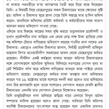
না থাকায় পরবর্তীতে ভ’য়া কাগজপত্র তৈরী করে নিয়ে কাজ দিয়েছেন
তিনি। এ বিষয়টি নিয়ে মেহেরপুরের সকল ঠিকাদারের মাঝে ক্ষোভের সৃষ্টি
হয়। অফিস ও ঠিকাদার সূত্রে জানা গেছে তিনি সপ্তাহে মাত্র দু’দিন অফিস
করেন। অন্যদিকে অফিসের প্রতিটা কর্মকর্তা ও কর্মচারীদের সাথে খারাপ
আচারন করার অভিযোগ পাওয়া গেছে।
এদিকে তার বিরুদ্ধে কাজের সময় বৃদ্ধি করতে তত্ত্বাবধায়ক প্রকৌশলী ও
প্রধান প্রকৌশলীর নাম ভাঙিয়ে এক থেকে দেড় লক্ষ টাকা হাতিয়ে নেয়া
সহ কমিশনে টেন্ডার বাণিজ্যের অভিযোগ করেছে গাংনীর রানা নামের এক
ঠিকাদার। এছাড়াও একাধিক ঠিকাদার জানান, নির্বাহী প্রকৌশলী রাকিবুল
আহসান বিগত আওয়ামীলীগ সরকারের আমল থেকে মেহেরপুরে কর্মরত
রয়েছেন। দীর্ঘদিন একই কর্মস্থলে থাকার কারনে কতিপয় ঠিকাদারদের
সঙ্গে যোগসাজশে অনৈতিক সুবিধার বিনিময়ে দরপত্রের গোপন মূল্য বা
রেট শিডিউল ফাঁস করে কমিশন বাণিজ্যের মাধ্যমে কাজ পাইয়ে দেয়ার
অভিযোগ রয়েছে। মেহেরেপুর কর্মরত থাকা অবস্থায় নানা অনিয়মের
কারনে গত ১৬ অক্টোবর তাকে যশোরে বদলী করা হলেও তার অনিয়মের
নানা চিত্র জানাজানি হলে তাকে যশোরেও যোগদান করতে দেয়নি স্থানীয়
ঠিকাদাররা এমনকি তার যোগদান ঠেকাতে বিক্ষোভও করেছেন।
তিনি চাকুরিজীবনে নানা অনিয়মে জড়িয়ে নামে বেনামে বিপুল অবৈধ
সম্পদের মালিক হয়েছেন বলেও জানা গেছে। বর্তমানে তিনি কতিপয়
ফ্যাসিষ্ট ঠিকাদেরদের পূণ:বাসনে ব্যস্ত রয়েছেন বলে একাধিক প্রমানও