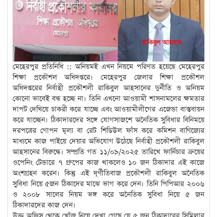
মেহেরপুর প্রতিনিধি :: অনিয়মই এখন নিয়মে পরিণত হয়েছে মেহেরপুর
শিক্ষা প্রকৌশল অধিদপ্তরে। মেহেরপুর জেলার শিক্ষা প্রকৌশল
অধিদপ্তরের নির্বাহী প্রকৌশলী রাকিবুল আহসানের দুর্নীতি ও অনিয়ম
কোনো ভাবেই বন্ধ হচ্ছে না। তিনি এখনো আওয়ামী শাসনামলের ক্ষমতার
দাপট দেখিয়ে চাকরী করে যাচ্ছে এবং আওয়ামীলীগের এজেন্ডা বাস্তবায়ন
করে যাচ্ছেন। ঠিকাদারদের সঙ্গে যোগসাজশে অনৈতিক সুবিধার বিনিময়ে
দরপত্রের গোপন মূল্য বা রেট শিডিউল ফাঁস করে কমিশন বাণিজ্যের
মাধ্যমে কাজ পাইয়ে দেয়ার অভিযোগ উঠেছে নির্বাহী প্রকৌশলী রাকিবুল
আহসানের বিরুদ্ধে। সম্প্রতি গত ১১/০৯/২০২৫ তারিখে ফার্নিচার ক্রয়ের
ওপেনিং টেন্ডারে ৭ গ্রুপের কাজ থাকলেও ১০ জন ঠিকাদার এই কাজে
অংশগ্রহন করেন। কিন্তু এই দূর্ণীতিবাজ প্রকৌশলী রাকিবুল অনৈতিক
সুবিধা নিয়ে ৫জন ঠিকাদের মাঝে ভাগ করে দেন। তিনি পিপিআর ২০০৬
ও ২০০৮ সালের নিয়ম ভঙ্গ করে অনৈতিক সুবিধা নিয়ে ৫ জন
ঠিকাদারদের কাজ দেন।
উক্ত অফিস থেকে খোঁজ নিয়ে দেখা গেছে যে ৫ জন ঠিকাদারের সিমিলার