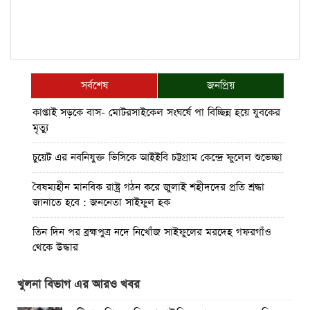
সর্বশেষ
জনপ্রিয়
কাপ্তাই সড়কে বাস- মোটরসাইকেল সংঘর্ষে পা বিচ্ছিন্ন হয়ে যুবকের
মৃত্যু
চুয়েট এর নবনিযুক্ত ভিসিকে আইইবি চট্টগ্রাম কেন্দ্রে ফুলেল শুভেচ্ছা
বৈষম্যহীন মানবিক রাষ্ট্র গঠন করে জুলাই শহীদদের প্রতি শ্রদ্ধা
জানাতে হবে : জননেতা সাইফুল হক
তিন দিন পর ব্রহ্মপুত্র নদে নিখোঁজ সাইফুলের মরদেহ গফরগাঁও
থেকে উদ্ধার
ব্রহ্মপুত্র নদে নিখোঁজ কৃষকের সন্ধান মেলেনি
খুলনা বিভাগ এর আরও খবর
রাঙ্গুনিয়ায় জুলাই গণঅভ্যুত্থান দিবস পালিত