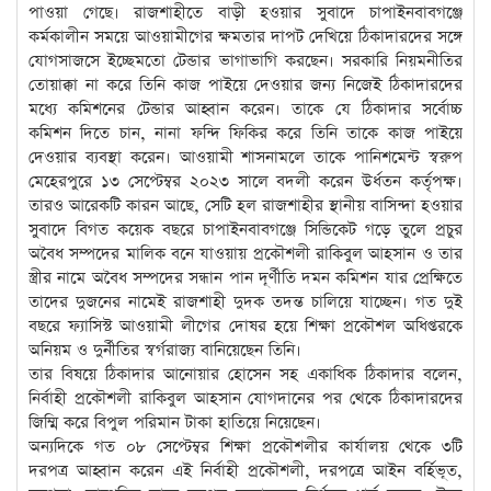
পাওয়া গেছে। রাজশাহীতে বাড়ী হওয়ার সুবাদে চাপাইনবাবগঞ্জে
কর্মকালীন সময়ে আওয়ামীগের ক্ষমতার দাপট দেখিয়ে ঠিকাদারদের সঙ্গে
যোগসাজসে ইচ্ছেমতো টেন্ডার ভাগাভাগি করছেন। সরকারি নিয়মনীতির
তোয়াক্কা না করে তিনি কাজ পাইয়ে দেওয়ার জন্য নিজেই ঠিকাদারদের
মধ্যে কমিশনের টেন্ডার আহ্বান করেন। তাকে যে ঠিকাদার সর্বোচ্চ
কমিশন দিতে চান, নানা ফন্দি ফিকির করে তিনি তাকে কাজ পাইয়ে
দেওয়ার ব্যবস্থা করেন। আওয়ামী শাসনামলে তাকে পানিশমেন্ট স্বরুপ
মেহেরপুরে ১৩ সেপ্টেম্বর ২০২৩ সালে বদলী করেন উর্ধতন কর্তৃপক্ষ।
তারও আরেকটি কারন আছে, সেটি হল রাজশাহীর স্থানীয় বাসিন্দা হওয়ার
সুবাদে বিগত কয়েক বছরে চাপাইনবাবগঞ্জে সিন্ডিকেট গড়ে তুলে প্রচুর
অবৈধ সম্পদের মালিক বনে যাওয়ায় প্রকৌশলী রাকিবুল আহসান ও তার
স্ত্রীর নামে অবৈধ সম্পদের সন্ধান পান দূর্ণীতি দমন কমিশন যার প্রেক্ষিতে
তাদের দুজনের নামেই রাজশাহী দুদক তদন্ত চালিয়ে যাচ্ছেন। গত দুই
বছরে ফ্যাসিস্ট আওয়ামী লীগের দোষর হয়ে শিক্ষা প্রকৌশল অধিপ্তরকে
অনিয়ম ও দুর্নীতির স্বর্গরাজ্য বানিয়েছেন তিনি।
তার বিষয়ে ঠিকাদার আনোয়ার হোসেন সহ একাধিক ঠিকাদার বলেন,
নির্বাহী প্রকৌশলী রাকিবুল আহসান যোগদানের পর থেকে ঠিকাদারদের
জিম্মি করে বিপুল পরিমান টাকা হাতিয়ে নিয়েছেন।
অন্যদিকে গত ০৮ সেপ্টেম্বর শিক্ষা প্রকৌশলীর কার্যালয় থেকে ৩টি
দরপত্র আহ্বান করেন এই নির্বাহী প্রকৌশলী, দরপত্রে আইন বর্হিভূত,