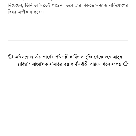
দিয়েছেন, তিনি তা দিতেই পারেন। তবে তার বিরুদ্ধে অন্যান্য অভিযোগের
বিষয় অস্বীকার করেন।
অবিলম্বে জাতীয় স্বার্থের পরিপন্থী টার্মিনাল চুক্তি থেকে সরে আসুন
রাবিপ্রবি সাংবাদিক সমিতির ২য় কার্যনির্বাহী পরিষদ গঠন সম্পন্ন