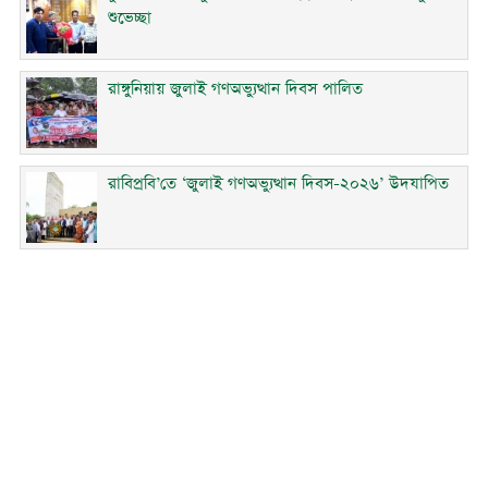
শুভেচ্ছা
রাঙ্গুনিয়ায় জুলাই গণঅভ্যুত্থান দিবস পালিত
রাবিপ্রবি’তে ‘জুলাই গণঅভ্যুত্থান দিবস-২০২৬’ উদযাপিত