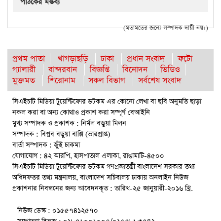
পাঠকের মন্তব্য
(মতামতের জন্যে সম্পাদক দায়ী নয়।)
প্রথম পাতা
খাগড়াছড়ি
ঢাকা
প্রধান সংবাদ
ফটো
গ্যালারী
বান্দরবান
বিজ্ঞপ্তি
বিনোদন
ভিডিও
মুক্তমত
শিরোনাম
সকল বিভাগ
সর্বশেষ সংবাদ
সিএইচটি মিডিয়া টুয়েন্টিফোর ডটকম এর কোনো লেখা বা ছবি অনুমতি ছাড়া
নকল করা বা অন্য কোথাও প্রকাশ করা সম্পূর্ণ বেআইনি
মুখ্য সম্পাদক ও প্রকাশক : নির্মল বড়ুয়া মিলন
সম্পাদক : বিপ্লব বড়ুয়া বাপ্পি (ভারপ্রাপ্ত)
বার্তা সম্পাদক : জুঁই চাকমা
যোগাযোগ : ৪২ আরপি, হাসপাতাল এলাকা, রাঙামাটি-৪৫০০
সিএইচটি মিডিয়া টুয়েন্টিফোর ডটকম গণপ্রজাতন্ত্রী বাংলাদেশ সরকার তথ্য
অধিদফতর তথ্য মন্ত্রনালয়, বাংলাদেশ সচিবালয় ঢাকায় অনলাইন নিউজ
প্রকাশনার নিবন্ধনের জন্য আবেদনকৃত : তারিখ-২৫ জানুয়ারী-২০১৬ খ্রি.
নিউজ ডেস্ক : ০১৫৫৭৪১২৫৭০