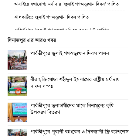
আত্রাইয়ে যথাযোগ্য মর্যাদায় ‘জুলাই গণঅভ্যুত্থান দিবস’ পালিত
ঝালকাঠিতে জুলাই গণঅভ্যুত্থান দিবস পালিত
রাবিপ্রবি’তে ‘জুলাই গণঅভ্যুত্থান দিবস-২০২৬’ উদযাপিত
দিনাজপুর এর আরও খবর
প্রত্যেক অপরাধীর বিচার এ দেশেই হবে, সে যত শক্তিশালীই হোক
না কেন”-চট্টগ্রামে জুলাই গণঅভ্যুত্থান দিবসে ব্যারিস্টার মীর হেলাল
পার্বতীপুরে জুলাই গণঅভ্যুত্থান দিবস পালন
গণঅভ্যুত্থানের অর্জন আজ রাজনৈতিক মাফিয়া ও দুর্বৃত্তায়নের
খপ্পরে : আবু হাসান টিপু
বীর মুক্তিযোদ্ধা শহীদুল ইসলামের রাষ্ট্রীয় মর্যাদায়
রাঙামাটিতে “ফিরে দেখা রক্তঝরা জুলাই-আগস্ট প্রত্যাশা আর প্রাপ্তি
দাফন সম্পন্ন
শীর্ষক “কথকতা” অনুষ্ঠান অনুষ্ঠিত
ছুটির রাতে খোলা ভূমি অফিস, ভেতরে তহশিলদার
পার্বতীপুরে তুলাচাষীদের মাঝে বিনামূল্যে কৃষি
উপকরণ বিতরণ
পার্বতীপুরে পূবালী ব্যাংকের ৩ দিনব্যাপী ফ্রি ক্যাশলেস