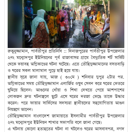
রুকুনুজ্জামান, পার্বতীপুর প্রতিনিধি :: দিনাজপুরের পার্বতীপুর উপজেলার
২নং মন্মোদপুর ইউনিয়নের পূর্ব রাজাবাসর গ্রামে বৈদ্যুতিক শর্ট সার্কিট
থেকে ভয়াবহ অগ্নিকাণ্ডের ঘটনা ঘটেছে। এতে তৌহিদুজ্জামানের বসতবাড়ি
ও ঘরের সকল মালামাল পুড়ে ছাই হয়ে যায়।
স্থানীয় সূত্রে জানা যায়, আজ ( ৩০মে ) শনিবার দুপুর ২টার পর.
অগ্নিকাণ্ডের সময় তৌহিদুজ্জামান এলার্জির ওষুধ সেবন করে ঘরের ভেতরে
ঘুমিয়ে ছিলেন। আগুনের ধোঁয়া ও শিখা দেখতে পেয়ে আশপাশের
লোকজন দ্রুত ঘটনাস্থলে ছুটে এসে ঘরের দরজা ভেঙে তাকে উদ্ধার
করেন। পরে ফায়ার সার্ভিসের সদস্যরা স্থানীয়দের সহযোগিতায় আগুন
নিয়ন্ত্রণে আনেন।
তৌহিদুজ্জামান বাংলাদেশ জামায়াতে ইসলামীর পার্বতীপুর উপজেলার
২নং মন্মোদপুর ইউনিয়ন শাখার সভাপতি বলে জানা গেছে।
এ ঘটনায় কোনো হতাহতের ঘটনা না ঘটলেও ঘরের আসবাবপত্র, নগদ