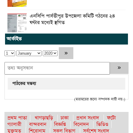
এনসিপি পার্বতীপুর উপজেলা কমিটি গঠনের ২৪
ঘণ্টার মধ্যেই স্থগিত
আর্কাইভ
পাঠকের মন্তব্য
(মতামতের জন্যে সম্পাদক দায়ী নয়।)
প্রথম পাতা
খাগড়াছড়ি
ঢাকা
প্রধান সংবাদ
ফটো
গ্যালারী
বান্দরবান
বিজ্ঞপ্তি
বিনোদন
ভিডিও
মুক্তমত
শিরোনাম
সকল বিভাগ
সর্বশেষ সংবাদ