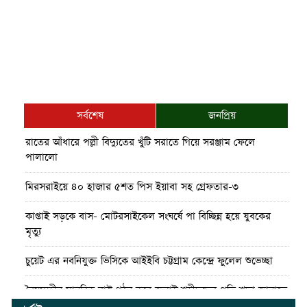
সর্বশেষ
জনপ্রিয়
রাতের আঁধারে পল্লী বিদ্যুতের খুঁটি সরাতে গিয়ে সরঞ্জাম ফেলে
পালালো
মিরসরাইয়ে ৪০ হাজার ৫শত পিস ইয়াবা সহ গ্রেফতার-৩
কাপ্তাই সড়কে বাস- মোটরসাইকেল সংঘর্ষে পা বিচ্ছিন্ন হয়ে যুবকের
মৃত্যু
চুয়েট এর নবনিযুক্ত ভিসিকে আইইবি চট্টগ্রাম কেন্দ্রে ফুলেল শুভেচ্ছা
বৈষম্যহীন মানবিক রাষ্ট্র গঠন করে জুলাই শহীদদের প্রতি শ্রদ্ধা জানাতে
হবে : জননেতা সাইফুল হক