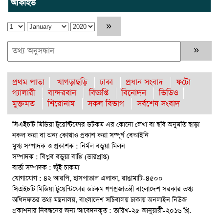
আর্কাইভ
তিন দিন পর ব্রহ্মপুত্র নদে নিখোঁজ সাইফুলের মরদেহ গফরগাঁও থেকে
উদ্ধার
ব্রহ্মপুত্র নদে নিখোঁজ কৃষকের সন্ধান মেলেনি
রাঙ্গুনিয়ায় জুলাই গণঅভ্যুত্থান দিবস পালিত
প্রথম পাতা
খাগড়াছড়ি
ঢাকা
প্রধান সংবাদ
ফটো
গ্যালারী
বান্দরবান
বিজ্ঞপ্তি
বিনোদন
ভিডিও
পার্বতীপুরে জুলাই গণঅভ্যুত্থান দিবস পালন
মুক্তমত
শিরোনাম
সকল বিভাগ
সর্বশেষ সংবাদ
আত্রাইয়ে যথাযোগ্য মর্যাদায় ‘জুলাই গণঅভ্যুত্থান দিবস’ পালিত
সিএইচটি মিডিয়া টুয়েন্টিফোর ডটকম এর কোনো লেখা বা ছবি অনুমতি ছাড়া
নকল করা বা অন্য কোথাও প্রকাশ করা সম্পূর্ণ বেআইনি
বৈষম্যহীন মানবিক রাষ্ট্র গঠন করে জুলাই শহীদদের প্রতি শ্রদ্ধা জানাতে
মুখ্য সম্পাদক ও প্রকাশক : নির্মল বড়ুয়া মিলন
হবে : জননেতা সাইফুল হক
সম্পাদক : বিপ্লব বড়ুয়া বাপ্পি (ভারপ্রাপ্ত)
রাউজানে আগুনে পুড়ে ছাই ভ্যান কৃষকের স্বপ্ন
বার্তা সম্পাদক : জুঁই চাকমা
যোগাযোগ : ৪২ আরপি, হাসপাতাল এলাকা, রাঙামাটি-৪৫০০
ঈশ্বরগঞ্জে বজ্রপাতে কৃষকের মৃত্যু : আহত-২
সিএইচটি মিডিয়া টুয়েন্টিফোর ডটকম গণপ্রজাতন্ত্রী বাংলাদেশ সরকার তথ্য
অধিদফতর তথ্য মন্ত্রনালয়, বাংলাদেশ সচিবালয় ঢাকায় অনলাইন নিউজ
রাঙামাটিতে “ফিরে দেখা রক্তঝরা জুলাই-আগস্ট প্রত্যাশা আর প্রাপ্তি
প্রকাশনার নিবন্ধনের জন্য আবেদনকৃত : তারিখ-২৫ জানুয়ারী-২০১৬ খ্রি.