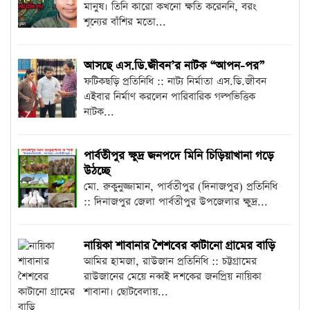
মানুষ। তিনি কারো কখনো ক্ষতি করেননি, বরং
শূন্যের বাঁশির মতো...
আসছে এস.ডি.জীবন’র নাটক “আপন-পর”
ফটিকছড়ি প্রতিনিধি :: নাট্য নির্মাতা এস.ডি.জীবন
এইবার নির্মাণ করলেন পারিবারিক গল্পভিত্তিক
নাটক...
পার্বতীপুর ক্ষুদ্র জনপদে মিনি চিড়িয়াখানা গড়ে
উঠচ্ছে
মো. রুকুনুজ্জামান, পার্বতীপুর (দিনাজপুর) প্রতিনিধি
:: দিনাজপুর জেলা পার্বতীপুর উপজেলার ক্ষুদ্র...
নায়িকা শাবানার শৈশবের কাটানো গ্রামের বাড়ি
আমির হামজা, রাউজান প্রতিনিধি :: চট্টগ্রামের
রাউজানের মেয়ে নব্বই দশকের জনপ্রিয় নায়িকা
শাবানা। ছোটবেলায়...