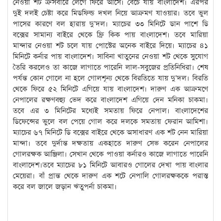
নেওয়া শট ক্রসবারে লেগে ফিরে আসে। বেঁচে যায় বাংলাদেশ। এরপর
দুই দলই চেষ্টা করে মিডফিল্ড দখল নিয়ে আক্রমণ যাওয়ার। তবে ভুল
পাসের কারণে বল হারায় দু’দল। ম্যাচের ৩৩ মিনিটে ডান পাশে ডি
বক্সের সামান্য বাইরে থেকে ফ্রি কিক পায় বাংলাদেশ। তবে মারিয়া
মান্দার নেওয়া শট চলে যায় পোস্টের অনেক বাইরে দিয়ে। ম্যাচের ৪১
মিনিটে কর্নার পায় বাংলাদেশ। সাবিনা খাতুনের নেওয়া শট থেকে সুযোগ
তৈরি করলেও তা কাজে লাগাতে পারেনি লাল-সবুজের প্রতিনিধিরা। শেষ
পর্যন্ত কোন গোলে না হলে গোলশূন্য থেকে বিরতিতে যায় দু’দল। বিরতি
থেকে ফিরে ৫২ মিনিটে এগিয়ে যায় বাংলাদেশ। দারুণ এক আক্রমণে
নেপালের রক্ষণবহ্যু ভেদ করে বাংলাদেশ এগিয়ে দেন মনিকা চাকমা।
তবে এর ৩ মিনিটের মধ্যেই সমতায় ফিরে নেপাল। বাংলাদেশের
ডিফেন্সের ভুলে বল পেয়ে গোল করে দলকে সমতায় ফেরান আমিশা।
ম্যাচের ৬৭ মিনিটে ডি বক্সের বাইরে থেকে অসাধারণ এক শট নেন মারিয়া
মান্দা। তবে দুর্দান্ত দক্ষতায় একহাতে দারুণ সেভ করেন নেপালের
গোলরক্ষক আঞ্জিলা। সেখান থেকে পাওয়া কর্নারও কাজে লাগাতে পারেনি
বাংলাদেশ।তবে ম্যাচের ৮১ মিনিটে আবারও গোলের দেখা পায় বাংলার
মেয়েরা। বাঁ প্রান্ত থেকে দারুণ এক শটে নেপালি গোলরক্ষককে পরাস্ত
করে বল জালে জড়ান ঋতুপর্না চাকমা।