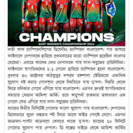
নারী সাফ চ্যাম্পিয়নশিপের ডিফেন্ডিং চ্যাম্পিয়ন বাংলাদেশ। গত আসরে
ফাইনালে নেপালকে হারিয়ে প্রথমবারের মতো চ্যাম্পিয়ন হয়েছিল বাংলার
মেয়েরা। এবারে সাফের ফের নেপালকে পায় লাল-সবুজের প্রতিনিধিরা।
ফাইনালে স্বাগতিকদের ২-১ গোলে হারিয়ে চ্যাম্পিয়ন হলো বাংলাদেশ।
বুধবার ৩০ অক্টোবর কাঠমুন্ডুর দশরথ রঙ্গশালা স্টেডিয়ামে একাধিক
সুযোগ নষ্ট করার গোলশূন্য থেকে বিরতিতে যায় দু’দল। বিরতি থেকে
ফিরে মনিকার গোলে এগিয়ে যায় বাংলাদেশ। এরপর দ্রুতই স্বাগতিকদের
সমতায় ফেরান আমিশা কার্কি। তবে ঋতুপর্না চাকমার অসাধারণ এক
গোলে ফের এগিয়ে যায় লাল-সবুজের প্রতিনিধরা।
ম্যাচের দ্বিতীয় মিনিটেই গোলের ভালো সুযোগ পায় বাংলাদেশ। নেপালের
ডিফেন্ডারে ভুলে তহুরার শট ফিরে আসে সাইড পোস্টে লেগে। এরপর
আক্রমণ-পাল্টা আক্রমণে খেলতে থাকে দু’দল। ম্যাচের ১০ মিনিটে
গোলের সুযোগ পায় নেপাল। ডি বক্সের বাইরে থেকে আমিশা কার্কির