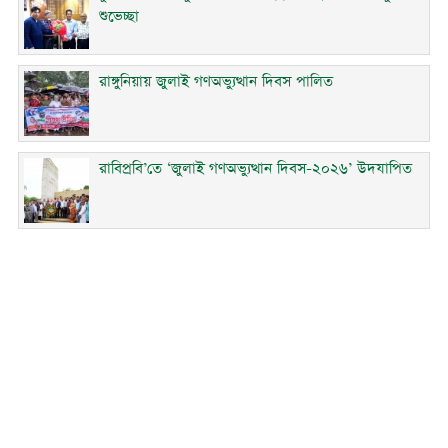
শুভেচ্ছা
রাঙ্গুনিয়ায় জুলাই গণঅভ্যুত্থান দিবস পালিত
রাবিপ্রবি’তে ‘জুলাই গণঅভ্যুত্থান দিবস-২০২৬’ উদযাপিত