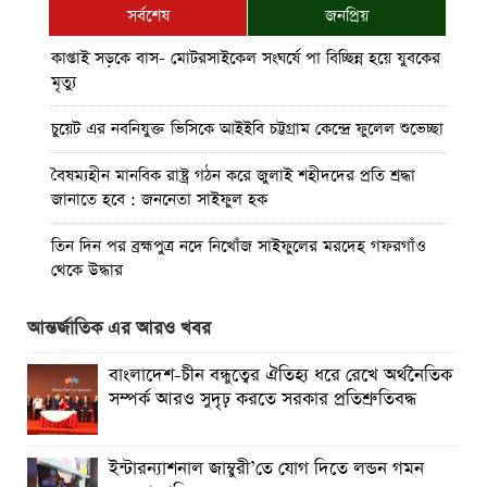
সর্বশেষ
জনপ্রিয়
কাপ্তাই সড়কে বাস- মোটরসাইকেল সংঘর্ষে পা বিচ্ছিন্ন হয়ে যুবকের
মৃত্যু
চুয়েট এর নবনিযুক্ত ভিসিকে আইইবি চট্টগ্রাম কেন্দ্রে ফুলেল শুভেচ্ছা
বৈষম্যহীন মানবিক রাষ্ট্র গঠন করে জুলাই শহীদদের প্রতি শ্রদ্ধা
জানাতে হবে : জননেতা সাইফুল হক
তিন দিন পর ব্রহ্মপুত্র নদে নিখোঁজ সাইফুলের মরদেহ গফরগাঁও
থেকে উদ্ধার
ব্রহ্মপুত্র নদে নিখোঁজ কৃষকের সন্ধান মেলেনি
আন্তর্জাতিক এর আরও খবর
রাঙ্গুনিয়ায় জুলাই গণঅভ্যুত্থান দিবস পালিত
বাংলাদেশ-চীন বন্ধুত্বের ঐতিহ্য ধরে রেখে অর্থনৈতিক
সম্পর্ক আরও সুদৃঢ় করতে সরকার প্রতিশ্রুতিবদ্ধ
পার্বতীপুরে জুলাই গণঅভ্যুত্থান দিবস পালন
আত্রাইয়ে যথাযোগ্য মর্যাদায় ‘জুলাই গণঅভ্যুত্থান দিবস’ পালিত
ইন্টারন্যাশনাল জাম্বুরী’তে যোগ দিতে লন্ডন গমন