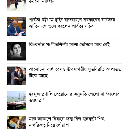
করলো নাফিজ
ঝালকাঠিতে জুলাই গণঅভ্যুত্থান দিবস পালিত
রাবিপ্রবি’তে ‘জুলাই গণঅভ্যুত্থান দিবস-২০২৬’ উদযাপিত
পার্বত্য চট্টগ্রাম চুক্তি বাস্তবায়নে সরকারের কার্যক্রম
জাতিসংঘে তুলে ধরলেন পার্বত্য সচিব
কিংবদন্তি সংগীতশিল্পী আশা ভোঁসলে আর নেই
আলোচনা ব্যর্থ হলেও উপসাগরীয় যুদ্ধবিরতি আপাতত
টিকে আছে
হরমুজ প্রণালি পেরোনোর অনুমতি পেলো না ‘বাংলার
জয়যাত্রা’
মাঝ আকাশে বিমানে জন্ম নিল ফুটফুটে শিশু,
নাগরিকত্ব নিয়ে ধোঁয়াশা