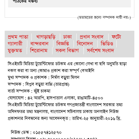
পাঠকের মন্তব্য
(মতামতের জন্যে সম্পাদক দায়ী নয়।)
প্রথম পাতা
খাগড়াছড়ি
ঢাকা
প্রধান সংবাদ
ফটো
গ্যালারী
বান্দরবান
বিজ্ঞপ্তি
বিনোদন
ভিডিও
মুক্তমত
শিরোনাম
সকল বিভাগ
সর্বশেষ সংবাদ
সিএইচটি মিডিয়া টুয়েন্টিফোর ডটকম এর কোনো লেখা বা ছবি অনুমতি ছাড়া
নকল করা বা অন্য কোথাও প্রকাশ করা সম্পূর্ণ বেআইনি
মুখ্য সম্পাদক ও প্রকাশক : নির্মল বড়ুয়া মিলন
সম্পাদক : বিপ্লব বড়ুয়া বাপ্পি (ভারপ্রাপ্ত)
বার্তা সম্পাদক : জুঁই চাকমা
যোগাযোগ : ৪২ আরপি, হাসপাতাল এলাকা, রাঙামাটি-৪৫০০
সিএইচটি মিডিয়া টুয়েন্টিফোর ডটকম গণপ্রজাতন্ত্রী বাংলাদেশ সরকার তথ্য
অধিদফতর তথ্য মন্ত্রনালয়, বাংলাদেশ সচিবালয় ঢাকায় অনলাইন নিউজ
প্রকাশনার নিবন্ধনের জন্য আবেদনকৃত : তারিখ-২৫ জানুয়ারী-২০১৬ খ্রি.
নিউজ ডেস্ক : ০১৫৫৭৪১২৫৭০