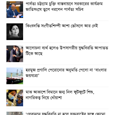
পার্বত্য চট্টগ্রাম চুক্তি বাস্তবায়নে সরকারের কার্যক্রম
আত্রাইয়ে যথাযোগ্য মর্যাদায় ‘জুলাই গণঅভ্যুত্থান দিবস’ পালিত
জাতিসংঘে তুলে ধরলেন পার্বত্য সচিব
কিংবদন্তি সংগীতশিল্পী আশা ভোঁসলে আর নেই
আলোচনা ব্যর্থ হলেও উপসাগরীয় যুদ্ধবিরতি আপাতত
টিকে আছে
হরমুজ প্রণালি পেরোনোর অনুমতি পেলো না ‘বাংলার
জয়যাত্রা’
মাঝ আকাশে বিমানে জন্ম নিল ফুটফুটে শিশু,
নাগরিকত্ব নিয়ে ধোঁয়াশা
‘লেবাননে যুদ্ধবিরতি না হলে যুক্তরাষ্ট্রের সঙ্গে কোনো