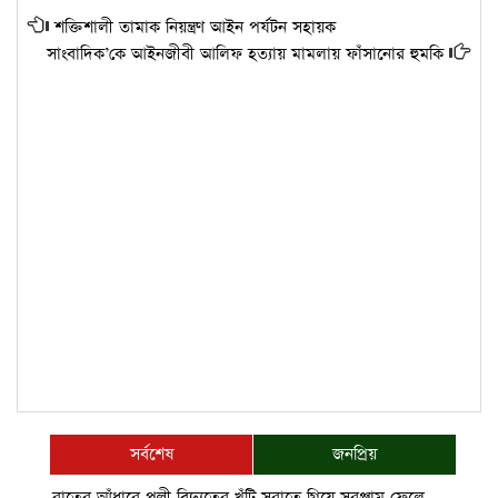
শক্তিশালী তামাক নিয়ন্ত্রণ আইন পর্যটন সহায়ক
সাংবাদিক’কে আইনজীবী আলিফ হত্যায় মামলায় ফাঁসানোর হুমকি
সর্বশেষ
জনপ্রিয়
রাতের আঁধারে পল্লী বিদ্যুতের খুঁটি সরাতে গিয়ে সরঞ্জাম ফেলে