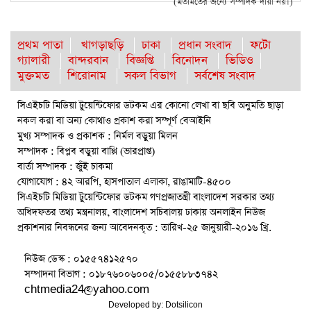
(মতামতের জন্যে সম্পাদক দায়ী নয়।)
প্রথম পাতা
খাগড়াছড়ি
ঢাকা
প্রধান সংবাদ
ফটো
গ্যালারী
বান্দরবান
বিজ্ঞপ্তি
বিনোদন
ভিডিও
মুক্তমত
শিরোনাম
সকল বিভাগ
সর্বশেষ সংবাদ
সিএইচটি মিডিয়া টুয়েন্টিফোর ডটকম এর কোনো লেখা বা ছবি অনুমতি ছাড়া
নকল করা বা অন্য কোথাও প্রকাশ করা সম্পূর্ণ বেআইনি
মুখ্য সম্পাদক ও প্রকাশক : নির্মল বড়ুয়া মিলন
সম্পাদক : বিপ্লব বড়ুয়া বাপ্পি (ভারপ্রাপ্ত)
বার্তা সম্পাদক : জুঁই চাকমা
যোগাযোগ : ৪২ আরপি, হাসপাতাল এলাকা, রাঙামাটি-৪৫০০
সিএইচটি মিডিয়া টুয়েন্টিফোর ডটকম গণপ্রজাতন্ত্রী বাংলাদেশ সরকার তথ্য
অধিদফতর তথ্য মন্ত্রনালয়, বাংলাদেশ সচিবালয় ঢাকায় অনলাইন নিউজ
প্রকাশনার নিবন্ধনের জন্য আবেদনকৃত : তারিখ-২৫ জানুয়ারী-২০১৬ খ্রি.
নিউজ ডেস্ক : ০১৫৫৭৪১২৫৭০
সম্পাদনা বিভাগ : ০১৮৭৬০০৬০০৫/০১৫৫৮৮৩৭৪২
chtmedia24@yahoo.com
Developed by:
Dotsilicon