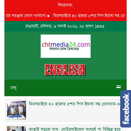
শিরোনাম:
গিয়ে সরঞ্জাম ফেলে পালালো
●
মিরসরাইয়ে ৪০ হাজার ৫শত পিস ইয়াবা সহ গ্রেফতার-
রাঙামাটি, রবিবার, ৯ আগস্ট ২০২৬, ২৫ শ্রাবণ ১৪৩৩
মেনু
মিরসরাইয়ে ৪০ হাজার ৫শত পিস ইয়াবা সহ গ্রেফতার-৩
কাপ্তাই সড়কে বাস- মোটরসাইকেল সংঘর্ষে পা বিচ্ছিন্ন হয়ে