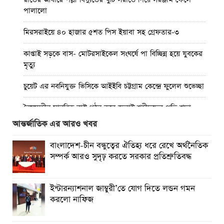
পালালো
মিরসরাইয়ে ৪০ হাজার ৫শত পিস ইয়াবা সহ গ্রেফতার-৩
কাপ্তাই সড়কে বাস- মোটরসাইকেল সংঘর্ষে পা বিচ্ছিন্ন হয়ে যুবকের
মৃত্যু
চুয়েট এর নবনিযুক্ত ভিসিকে আইইবি চট্টগ্রাম কেন্দ্রে ফুলেল শুভেচ্ছা
বৈষম্যহীন মানবিক রাষ্ট্র গঠন করে জুলাই শহীদদের প্রতি শ্রদ্ধা
জানাতে হবে : জননেতা সাইফুল হক
আন্তর্জাতিক এর আরও খবর
তিন দিন পর ব্রহ্মপুত্র নদে নিখোঁজ সাইফুলের মরদেহ গফরগাঁও
বাংলাদেশ-চীন বন্ধুত্বের ঐতিহ্য ধরে রেখে অর্থনৈতিক
থেকে উদ্ধার
সম্পর্ক আরও সুদৃঢ় করতে সরকার প্রতিশ্রুতিবদ্ধ
ব্রহ্মপুত্র নদে নিখোঁজ কৃষকের সন্ধান মেলেনি
ইন্টারন্যাশনাল জাম্বুরী’তে যোগ দিতে লন্ডন গমন
রাঙ্গুনিয়ায় জুলাই গণঅভ্যুত্থান দিবস পালিত
করলো নাফিজ
পার্বতীপুরে জুলাই গণঅভ্যুত্থান দিবস পালন