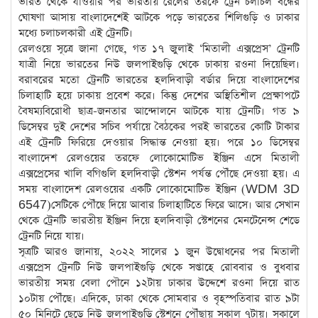
ভারত থেকে যাওয়ার পর ভারতীয় রেলের তরফে ট্রেন চলাচল বন্ধের
ঘোষণা আসায় বাংলাদেশেই আটকে পড়ে ভারতের শিলিগুড়ি ও ঢাকার
মধ্যে চলাচলকারী এই ট্রেনটি।
রেলওয়ে সূত্রে জানা গেছে, গত ১৭ জুলাই ‘মিতালী এক্সপ্রেস’ ট্রেনটি
যাত্রী নিয়ে ভারতের নিউ জলপাইগুড়ি থেকে ঢাকায় রওনা দিয়েছিল।
বরাবরের মতো ট্রেনটি ভারতের হলদিবাড়ী বর্ডার দিয়ে বাংলাদেশের
চিলাহাটি হয়ে ঢাকায় প্রবেশ করে। কিন্তু দেশের অস্থিতিশীল প্রেক্ষাপটে
বৈষম্যবিরোধী ছাত্র-জনতার আন্দোলনে আটকে যায় ট্রেনটি। গত ৯
ডিসেম্বর দুই দেশের সচিব পর্যায়ে বৈঠকের পরই ভারতের কোটি টাকার
এই ট্রেনটি ফিরিয়ে দেওয়ার সিদ্ধান্ত নেওয়া হয়। পরে ১০ ডিসেম্বর
বাংলাদেশ রেলওয়ের তরফে লোকোমোটিভ ইঞ্জিন এসে মিতালী
এক্সপ্রেসের খালি বগিগুলি হলদিবাড়ী স্টেশন পর্যন্ত পৌঁছে দেওয়া হয়। এ
সময় বাংলাদেশ রেলওয়ের একটি লোকোমোটিভ ইঞ্জিন (WDM 3D
6547)সেটিকে পৌঁছে দিয়ে আবার চিলাহাটিতে ফিরে আসে। আর সেখান
থেকে ট্রেনটি ভারতীয় ইঞ্জিন দিয়ে হলদিবাড়ী স্টেশনের মেনটেনেন্স শেডে
ট্রেনটি নিয়ে যায়।
সূত্রটি আরও জানায়, ২০২২ সালের ১ জুন উদ্বোধনের পর মিতালী
এক্সপ্রেস ট্রেনটি নিউ জলপাইগুড়ি থেকে সপ্তাহে রোববার ও বুধবার
ভারতীয় সময় বেলা পৌনে ১২টায় ঢাকার উদ্দেশে রওনা দিয়ে রাত
১০টায় পৌঁছে। এদিকে, ঢাকা থেকে সোমবার ও বৃহস্পতিবার রাত ৯টা
৫০ মিনিটে ছেড়ে নিউ জলপাইগুড়ি স্টেশনে পৌঁছায় সকাল ৭টায়। সকালে