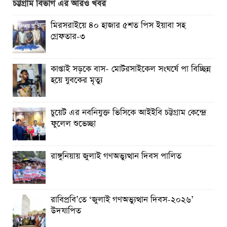
চট্টগ্রাম বিভাগ এর আরও খবর
তিন দিন পর ব্রহ্মপুত্র নদে নিখোঁজ সাইফুলের মরদেহ গফরগাঁও
মিরসরাইয়ে ৪০ হাজার ৫শত পিস ইয়াবা সহ
থেকে উদ্ধার
গ্রেফতার-৩
ব্রহ্মপুত্র নদে নিখোঁজ কৃষকের সন্ধান মেলেনি
কাপ্তাই সড়কে বাস- মোটরসাইকেল সংঘর্ষে পা বিচ্ছিন্ন
রাঙ্গুনিয়ায় জুলাই গণঅভ্যুত্থান দিবস পালিত
হয়ে যুবকের মৃত্যু
পার্বতীপুরে জুলাই গণঅভ্যুত্থান দিবস পালন
চুয়েট এর নবনিযুক্ত ভিসিকে আইইবি চট্টগ্রাম কেন্দ্রে
আত্রাইয়ে যথাযোগ্য মর্যাদায় ‘জুলাই গণঅভ্যুত্থান দিবস’ পালিত
ফুলেল শুভেচ্ছা
রাঙ্গুনিয়ায় জুলাই গণঅভ্যুত্থান দিবস পালিত
রাবিপ্রবি’তে ‘জুলাই গণঅভ্যুত্থান দিবস-২০২৬’
উদযাপিত