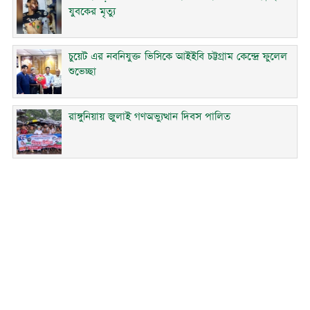
যুবকের মৃত্যু
চুয়েট এর নবনিযুক্ত ভিসিকে আইইবি চট্টগ্রাম কেন্দ্রে ফুলেল
শুভেচ্ছা
রাঙ্গুনিয়ায় জুলাই গণঅভ্যুত্থান দিবস পালিত