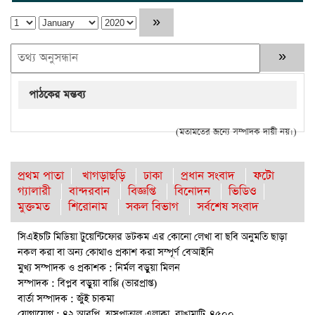
পাঠকের মন্তব্য
(মতামতের জন্যে সম্পাদক দায়ী নয়।)
প্রথম পাতা
খাগড়াছড়ি
ঢাকা
প্রধান সংবাদ
ফটো
গ্যালারী
বান্দরবান
বিজ্ঞপ্তি
বিনোদন
ভিডিও
মুক্তমত
শিরোনাম
সকল বিভাগ
সর্বশেষ সংবাদ
সিএইচটি মিডিয়া টুয়েন্টিফোর ডটকম এর কোনো লেখা বা ছবি অনুমতি ছাড়া
নকল করা বা অন্য কোথাও প্রকাশ করা সম্পূর্ণ বেআইনি
মুখ্য সম্পাদক ও প্রকাশক : নির্মল বড়ুয়া মিলন
সম্পাদক : বিপ্লব বড়ুয়া বাপ্পি (ভারপ্রাপ্ত)
বার্তা সম্পাদক : জুঁই চাকমা
যোগাযোগ : ৪২ আরপি, হাসপাতাল এলাকা, রাঙামাটি-৪৫০০