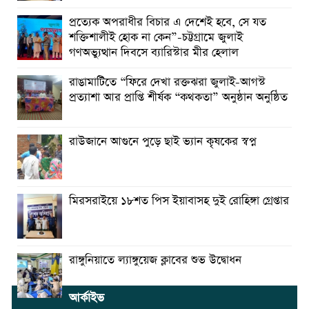
প্রত্যেক অপরাধীর বিচার এ দেশেই হবে, সে যত
শক্তিশালীই হোক না কেন”-চট্টগ্রামে জুলাই
গণঅভ্যুত্থান দিবসে ব্যারিস্টার মীর হেলাল
রাঙামাটিতে “ফিরে দেখা রক্তঝরা জুলাই-আগস্ট
প্রত্যাশা আর প্রাপ্তি শীর্ষক “কথকতা” অনুষ্ঠান অনুষ্ঠিত
রাউজানে আগুনে পুড়ে ছাই ভ্যান কৃষকের স্বপ্ন
মিরসরাইয়ে ১৮শত পিস ইয়াবাসহ দুই রোহিঙ্গা গ্রেপ্তার
রাঙ্গুনিয়াতে ল্যাঙ্গুয়েজ ক্লাবের শুভ উদ্বোধন
আর্কাইভ