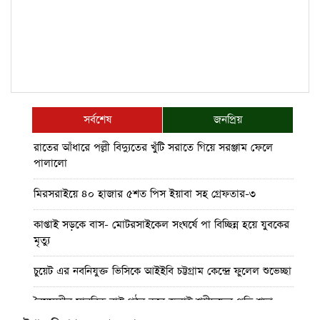
সর্বশেষ
জনপ্রিয়
রাতের আঁধারে পল্লী বিদ্যুতের খুঁটি সরাতে গিয়ে সরঞ্জাম ফেলে
পালালো
মিরসরাইয়ে ৪০ হাজার ৫শত পিস ইয়াবা সহ গ্রেফতার-৩
কাপ্তাই সড়কে বাস- মোটরসাইকেল সংঘর্ষে পা বিচ্ছিন্ন হয়ে যুবকের
মৃত্যু
চুয়েট এর নবনিযুক্ত ভিসিকে আইইবি চট্টগ্রাম কেন্দ্রে ফুলেল শুভেচ্ছা
বৈষম্যহীন মানবিক রাষ্ট্র গঠন করে জুলাই শহীদদের প্রতি শ্রদ্ধা
জানাতে হবে : জননেতা সাইফুল হক