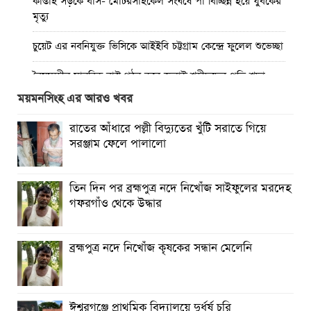
কাপ্তাই সড়কে বাস- মোটরসাইকেল সংঘর্ষে পা বিচ্ছিন্ন হয়ে যুবকের
মৃত্যু
চুয়েট এর নবনিযুক্ত ভিসিকে আইইবি চট্টগ্রাম কেন্দ্রে ফুলেল শুভেচ্ছা
বৈষম্যহীন মানবিক রাষ্ট্র গঠন করে জুলাই শহীদদের প্রতি শ্রদ্ধা
জানাতে হবে : জননেতা সাইফুল হক
ময়মনসিংহ এর আরও খবর
তিন দিন পর ব্রহ্মপুত্র নদে নিখোঁজ সাইফুলের মরদেহ গফরগাঁও
রাতের আঁধারে পল্লী বিদ্যুতের খুঁটি সরাতে গিয়ে
থেকে উদ্ধার
সরঞ্জাম ফেলে পালালো
ব্রহ্মপুত্র নদে নিখোঁজ কৃষকের সন্ধান মেলেনি
তিন দিন পর ব্রহ্মপুত্র নদে নিখোঁজ সাইফুলের মরদেহ
রাঙ্গুনিয়ায় জুলাই গণঅভ্যুত্থান দিবস পালিত
গফরগাঁও থেকে উদ্ধার
পার্বতীপুরে জুলাই গণঅভ্যুত্থান দিবস পালন
ব্রহ্মপুত্র নদে নিখোঁজ কৃষকের সন্ধান মেলেনি
আত্রাইয়ে যথাযোগ্য মর্যাদায় ‘জুলাই গণঅভ্যুত্থান দিবস’ পালিত
ঈশ্বরগঞ্জে প্রাথমিক বিদ্যালয়ে দুর্ধর্ষ চুরি