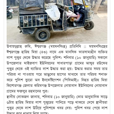
উবায়দুল্লাহ রুমি, ঈশ্বরগঞ্জ (ময়মনসিংহ) প্রতিনিধি :: ময়মনসিংহের
ঈশ্বরগঞ্জে হারিছ মিয়া (৪৩) নামে এক মানসিক ভারসাম্যহীন ব্যক্তির
লাশ পুকুর থেকে উদ্ধার করেছে পুলিশ। শনিবার (১০ জানুয়ারি) সকালে
উপজেলার মাইজবাগ ইউনিয়নের সাধারপাড়া গ্রামের আব্দুর রউফের
পুকুর থেকে ওই ব্যাক্তির লাশ উদ্ধার করা হয়। উদ্ধার করার সময় তার
পরিচয় না পাওয়ায় পরে আঙুলের ছাপের মাধ্যমে তার পরিচয় শনাক্ত
করে পুলিশ ব্যুরো অব ইনভেস্টিগেশন (পিবিআই)। নিহত হারিছ মিয়া
কিশোরগঞ্জ জেলার করিমগঞ্জ উপজেলার নোয়াবাদ ইউনিয়নের নোয়াবাদ
গ্রামের ফজলুর রহমানের পুত্র।
স্থানীয় লোকজন জানায়, শনিবার (১০ জানুয়ারি) ভোর আনুমানিক সাড়ে
৬টায় হারিছ মিয়ার লাশ পুকুরের পানিতে পড়ে থাকতে দেখে স্থানীয়রা
পুকুর থেকে লাশ উঠিয়ে পুলিশকে খবর দেয়। পুলিশ খবর পেয়ে লাশ
উদ্ধার করে থানায় নিয়ে আসে।