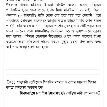
ঈশ্বরগঞ্জ থানার অফিসার ইনচার্জ রবিউল আজম বলেন, নিহতের
পারিবারিক সূত্রে জানা গেছে হারিছ মিয়া মানসিক ভারসাম্যহীন ছিল।
শুক্রবার (৯ জানুয়ারি) বাড়ি থেকে বের হয়ে আর ঘরে ফেরেনি। পরে
পরিবারের লোকজন অনেক খোঁজাখুঁজি করেও হারিছ মিয়ার কোন সন্ধান
পায়নি। ওসি আরও জানান, নিহতের লাশের সুরতহাল রিপোর্ট প্রস্তুত করে
ময়না তদন্তের জন্য ময়মনসিংহ মেডিকেল কলেজ হাসপাতালে প্রেরণ
করা হয়েছে। পরিবার লোকজন কিশোরগঞ্জ থেকে থানার উদ্দেশ্যে রওনা
করেছে। তারা অভিযোগ দায়ের করলে মৃত্যুর রহস্য উদ্ঘাটনের জন্য
আইনগত ব্যবস্থা গ্রহণ করা হবে।
১১ জানুয়ারী প্রেসিডেন্ট জিয়াউর রহমান ও বেগম খালেদা জিয়ার
কবরে জননেতা সাইফুল হক
মিরসরাইয়ে ৮শ পিস ইয়াবাসহ দুই রোহিঙ্গা নারী গ্রেফতার