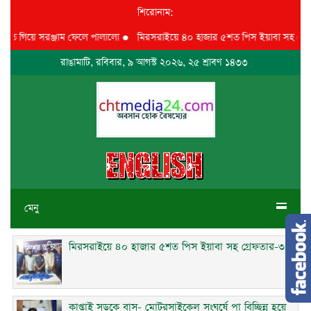
শিরোনাম:
তে গিয়ে সরঞ্জাম ফেলে পালালো
●
মিরসরাইয়ে ৪০ হাজার ৫শত পিস ইয়াবা সহ গ্রেফতা
রাঙামাটি, রবিবার, ৯ আগস্ট ২০২৬, ২৫ শ্রাবণ ১৪৩৩
মেনু
মিরসরাইয়ে ৪০ হাজার ৫শত পিস ইয়াবা সহ গ্রেফতার-৩
কাপ্তাই সড়কে বাস- মোটরসাইকেল সংঘর্ষে পা বিচ্ছিন্ন হয়ে