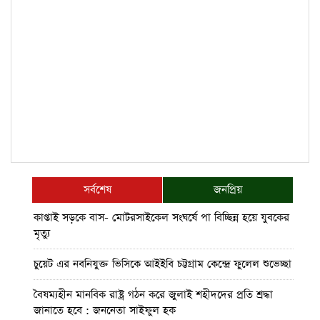
সর্বশেষ
জনপ্রিয়
কাপ্তাই সড়কে বাস- মোটরসাইকেল সংঘর্ষে পা বিচ্ছিন্ন হয়ে যুবকের
মৃত্যু
চুয়েট এর নবনিযুক্ত ভিসিকে আইইবি চট্টগ্রাম কেন্দ্রে ফুলেল শুভেচ্ছা
বৈষম্যহীন মানবিক রাষ্ট্র গঠন করে জুলাই শহীদদের প্রতি শ্রদ্ধা
জানাতে হবে : জননেতা সাইফুল হক