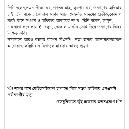
তিনি বলেন,দমন-পীড়ন নয়, গণতন্ত্র চাই, লুটপাট নয়, জনগণের অধিকার
চাই।তিনি বলেন, কোদাল মার্কা মানে মেহনতি মানুষের প্রতীক,কোদাল
মার্কা মানে সংগ্রাম ও অধিকার আদায়ের শপথ। তিনি বলেন, আসুন,
একসাথে রুখে দাঁড়াই। চলুন, কোদাল মার্কায় ভোট দিয়ে জনগণের বিজয়
নিশ্চিত করি।
সমাবেশে আরও বক্তব্য রাখেন বিএনপি নেতা জনাব আনোয়ারুজ্জামান
আনোয়ার, ইঞ্জিনিয়ার মিরাজুল হায়দার আরজু প্রমুখ।
শখের বসে মোটরসাইকেল চালাতে গিয়ে সড়ক দুর্ঘটনায় এসএসসি
পরীক্ষার্থীর মৃত্যু
বেতবুনিয়াতে জুঁই চাকমার জনসংযোগ