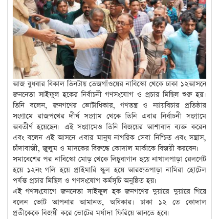
আজ বুধবার বিকাল তিনটায় তেজগাঁওয়ের নাবিস্কো থেকে ঢাকা ১২আসনে
জননেতা সাইফুল হকের নির্বাচনী গণসংযোগ ও প্রচার মিছিল শুরু হয়।
তিনি বলেন, জনগণের ভোটাধিকার, গণতন্ত্র ও ন্যায়বিচার প্রতিষ্ঠার
সংগ্রামে রাজপথের দীর্ঘ সংগ্রাম থেকে তিনি এবার নির্বাচনী সংগ্রামে
অবতীর্ণ হয়েছেন। এই সংগ্রামেও তিনি বিজয়ের আশাবাদ ব্যক্ত করেন
এবং বলেন এই আসনে এবার মানুষ নাগরিক সেবা নিশ্চিত এবং সন্ত্রাস,
চাঁদাবাজী, জুলুম ও মাদকের বিরুদ্ধে কোদাল মার্কাকে বিজয়ী করবেন।
সমাবেশের পর নাবিস্কো মোড় থেকে লিচুবাগান হয়ে নাখালপাড়া রেলগেট
হয়ে ১২নং গলি হয়ে প্রাইমারি স্কুল হয়ে আরজতপাড়া নামিরা হোটেল
পর্যন্ত প্রচার মিছিল ও গণসংযোগ কর্মসূচি অনুষ্ঠিত হয়।
এই গণসংযোগে জননেতা সাইফুল হক জনগণের দুয়ারে দুয়ারে গিয়ে
বলেন ভোট আপনার আমানত, অধিকার। ঢাকা ১২ তে কোদাল
প্রতীকেকে বিজয়ী করে ভোটের মর্যাদা ফিরিয়ে আনতে হবে।