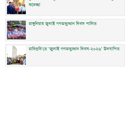
শুভেচ্ছা
রাঙ্গুনিয়ায় জুলাই গণঅভ্যুত্থান দিবস পালিত
রাবিপ্রবি’তে ‘জুলাই গণঅভ্যুত্থান দিবস-২০২৬’ উদযাপিত