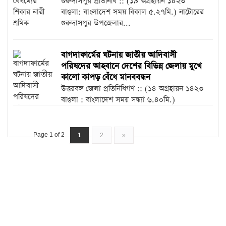
গুরুদাসপুর প্রতিনিধি :: (১৯ অগ্রহায়ন ১৪২৩
বাঙলা: বাংলাদেশ সময় বিকাল ৫.২৭মি.) নাটোরের
গুরুদাসপুর উপজেলার...
বাগদাফার্মের ঘটনায় জাতীয় আদিবাসী
পরিষদের আহবানে দেশের বিভিন্ন জেলায় মুখে
কালো কাপড় বেঁধে মানববন্ধন
উত্তরবঙ্গ জেলা প্রতিনিধিগণ :: (১৪ অগ্রহায়ন ১৪২৩
বাঙলা : বাংলাদেশ সময় সন্ধ্যা ৬.৪০মি.)
বাগদাফার্মের...
Page 1 of 2
1
2
»