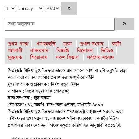
তিন দিন পর ব্রহ্মপুত্র নদে নিখোঁজ সাইফুলের মরদেহ গফরগাঁও থেকে
উদ্ধার
ব্রহ্মপুত্র নদে নিখোঁজ কৃষকের সন্ধান মেলেনি
রাঙ্গুনিয়ায় জুলাই গণঅভ্যুত্থান দিবস পালিত
প্রথম পাতা
খাগড়াছড়ি
ঢাকা
প্রধান সংবাদ
ফটো
গ্যালারী
বান্দরবান
বিজ্ঞপ্তি
বিনোদন
ভিডিও
পার্বতীপুরে জুলাই গণঅভ্যুত্থান দিবস পালন
মুক্তমত
শিরোনাম
সকল বিভাগ
সর্বশেষ সংবাদ
আত্রাইয়ে যথাযোগ্য মর্যাদায় ‘জুলাই গণঅভ্যুত্থান দিবস’ পালিত
সিএইচটি মিডিয়া টুয়েন্টিফোর ডটকম এর কোনো লেখা বা ছবি অনুমতি ছাড়া
নকল করা বা অন্য কোথাও প্রকাশ করা সম্পূর্ণ বেআইনি
রাউজানে আগুনে পুড়ে ছাই ভ্যান কৃষকের স্বপ্ন
মুখ্য সম্পাদক ও প্রকাশক : নির্মল বড়ুয়া মিলন
ঈশ্বরগঞ্জে বজ্রপাতে কৃষকের মৃত্যু : আহত-২
সম্পাদক : বিপ্লব বড়ুয়া বাপ্পি (ভারপ্রাপ্ত)
বার্তা সম্পাদক : জুঁই চাকমা
বৈষম্যহীন মানবিক রাষ্ট্র গঠন করে জুলাই শহীদদের প্রতি শ্রদ্ধা জানাতে
যোগাযোগ : ৪২ আরপি, হাসপাতাল এলাকা, রাঙামাটি-৪৫০০
হবে : জননেতা সাইফুল হক
সিএইচটি মিডিয়া টুয়েন্টিফোর ডটকম গণপ্রজাতন্ত্রী বাংলাদেশ সরকার তথ্য
অধিদফতর তথ্য মন্ত্রনালয়, বাংলাদেশ সচিবালয় ঢাকায় অনলাইন নিউজ
রাঙামাটিতে “ফিরে দেখা রক্তঝরা জুলাই-আগস্ট প্রত্যাশা আর প্রাপ্তি
প্রকাশনার নিবন্ধনের জন্য আবেদনকৃত : তারিখ-২৫ জানুয়ারী-২০১৬ খ্রি.
শীর্ষক “কথকতা” অনুষ্ঠান অনুষ্ঠিত