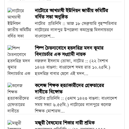
নাটোরে আখচাষী ইউনিয়ন জাতীয় কমিটির
বর্ধিত সভা অনুষ্ঠিত
নাটোর প্রতিনিধি :: আজ ১৮ ফেব্রুয়ারি বৃহস্পতিবার
নাটোরের লালপুর উপজেলা কমপ্লেক্স মিলনায়তনে
বাংলাদেশ...
শিল্প চৈতন্যবোধে হতদরিদ্র মদন কুমার
বিদ্যাচর্চার এক সংগ্রামী নায়ক
নজরুল ইসলাম তোফা, নাটোর :: (২২ বৈশাখ
১৪২৪ বাঙলা: বাংরাদেশ সময় রাত ১০.২৫মি.)
হতদরিদ্র বাবার ছেলে এই মদন...
কলেজ শিক্ষক হত্যাকারীদের গ্রেফতারের
দাবীতে বিক্ষোভ
নাটোর প্রতিনিধি :: (৩মাঘ ১৪২৩ বাঙলা: বাংলাদেশ
সময় সন্ধ্যা ৬.৫৫মি.) নাটোরের লালপুরে কলেজ
শিক্ষক মোশারফ...
মজুরী বৈষম্যের শিকার নারী শ্রমিক