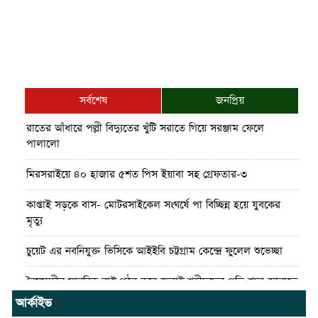
সর্বশেষ
জনপ্রিয়
রাতের আঁধারে পল্লী বিদ্যুতের খুঁটি সরাতে গিয়ে সরঞ্জাম ফেলে
পালালো
মিরসরাইয়ে ৪০ হাজার ৫শত পিস ইয়াবা সহ গ্রেফতার-৩
কাপ্তাই সড়কে বাস- মোটরসাইকেল সংঘর্ষে পা বিচ্ছিন্ন হয়ে যুবকের
মৃত্যু
চুয়েট এর নবনিযুক্ত ভিসিকে আইইবি চট্টগ্রাম কেন্দ্রে ফুলেল শুভেচ্ছা
বৈষম্যহীন মানবিক রাষ্ট্র গঠন করে জুলাই শহীদদের প্রতি শ্রদ্ধা জানাতে
হবে : জননেতা সাইফুল হক
আর্কাইভ