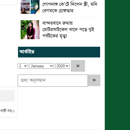
গোপনাঙ্গ কে’টে দিলেন স্ত্রী, মনি
বেগমকে গ্রেফতার
বান্দরবানে রুমায়
মোটরসাইকেল খাদে পড়ে দুই
পর্যটকের মৃত্যু
আর্কাইভ
ায়ী নয়।)