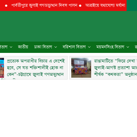
পার্বতীপুরে জুলাই গণঅভ্যুত্থান দিবস পালন
●
আত্রাইয়ে যথাযোগ্য মর্যাদায় ‘জুলাই গণঅ
 বিভাগ
জাতীয়
ঢাকা বিভাগ
বরিশাল বিভাগ
ময়মনসিংহ বিভাগ
র
প্রত্যেক অপরাধীর বিচার এ দেশেই
রাঙামাটিতে “ফিরে দেখা 
হবে, সে যত শক্তিশালীই হোক না
জুলাই-আগস্ট প্রত্যাশা আর প
কেন”-চট্টগ্রামে জুলাই গণঅভ্যুত্থান
শীর্ষক “কথকতা” অনুষ্ঠান 
ারিস্টার মীর হেলাল