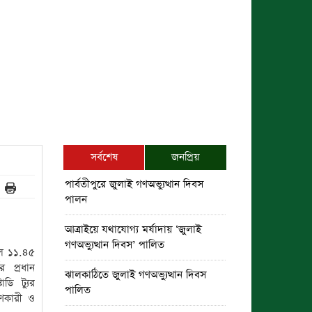
সর্বশেষ
জনপ্রিয়
পার্বতীপুরে জুলাই গণঅভ্যুত্থান দিবস
পালন
আত্রাইয়ে যথাযোগ্য মর্যাদায় ‘জুলাই
গণঅভ্যুত্থান দিবস’ পালিত
ল ১১.৪৫
ের প্রধান
ঝালকাঠিতে জুলাই গণঅভ্যুত্থান দিবস
াডি ট্যুর
পালিত
হণকারী ও