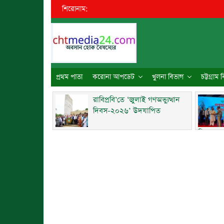
শিরোনাম:
●
প্রথম পাতা
করোনা আপডেট
খুলনা বিভাগ
চট্টগ্রাম
রাবিপ্রবি’তে ‘জুলাই গণঅভ্যুত্থান
দিবস-২০২৬’ উদযাপিত
দিবসে ব্য