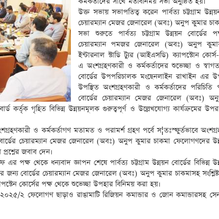
কর্মকর্তাদের সাথে মতবিনিময় সভা অনুষ্ঠিত হয়।
উক্ত সভায় সভাপতিত্ব করেন পার্বত্য চট্টগ্রাম উন্নয়
চেয়ারম্যান মেজর জেনারেল (অবঃ) অনুপ কুমার চা
সভা শুরুতে পার্বত্য চট্টগ্রাম উন্নয়ন বোর্ডের প
চেয়ারম্যান পমজর জেনারেল (অবঃ) অনুপ কুমা
ইন্টারনাল স্টাডি ট্যুর (আইএসডি) ক্যাপস্টোন কোর
এ অংশগ্রহণকারী ও কর্মকর্তাদের শুভেচ্ছা ও স্বাগ
বোর্ডের উপপরিচালক মংছেনলাইন রাখাইন এর উপ
উপস্থিত অংশগ্রহণকারী ও কর্মকর্তাদের পরিচিতি প
বোর্ডের চেয়ারম্যান মেজর জেনারেল (অবঃ) অন
 বোর্ড কর্তৃক গৃহিত বিভিন্ন উন্নয়নমূলক গুরুত্বপূর্ণ ও উল্লেখযোগ্য কার্যক্রমের উ
ংশগ্রহণকারী ও কর্মকর্তাগণ মতামত ও পরামর্শ গ্রহণ পর্বে স¦তঃস্ফুর্তভাবে অংশগ
সময় বোর্ডের চেয়ারম্যান মেজর জেনারেল (অবঃ) অনুপ কুমার চাকমা ফেলোগণদের উন
ে প্রশ্নের জবাব দেন।
এর পক্ষ থেকে ধন্যবাদ জ্ঞাপন শেষে পার্বত্য চট্টগ্রাম উন্নয়ন বোর্ডের বিভিন্ন উ
জনের জন্য বোর্ডের চেয়ারম্যান মেজর জেনারেল (অবঃ) অনুপ কুমার চাকমাসহ সংশ্লি
াপস্টেন কোর্সের পক্ষ থেকে শুভেচ্ছা উপহার বিনিময় করা হয়।
কোর্স-২০২৫/২ ফেলোগণ ছাড়াও রাঙামাটি রিজিয়ন কমান্ডার ও জোন কমান্ডারসহ সেন