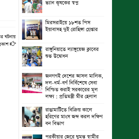
ভ্যান কৃষকের স্বপ্ন
ঈশ্বরগঞ্জে প্রাথমিক বিদ্যালয়ে দুর্ধর্ষ চুরি
মিরসরাইয়ে ১৮শত পিস
ইয়াবাসহ দুই রোহিঙ্গা গ্রেপ্তার
ের ঘটনায়
্রকাশ
রাঙ্গুনিয়াতে ল্যাঙ্গুয়েজ ক্লাবের
শুভ উদ্বোধন
জনগণই দেশের আসল মালিক,
দল-ধর্ম-বর্ণ নির্বিশেষে সেবা
নিশ্চিত করাই সরকারের মূল
লক্ষ্য : প্রতিমন্ত্রী মীর হেলাল
রাঙামাটিতে বিক্রিয় কালে
হরিণের মাংস জব্দ করল দক্ষিণ
বন বিভাগ
পরকীয়ার জেরে ঘুমন্ত স্বামীর