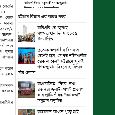
রাবিপ্রবি’তে ‘জুলাই গণঅভ্যুত্থান
ন বোর্ডের
দিবস-২০২৬’ উদযাপিত
কমা।
চট্টগ্রাম বিভাগ এর আরও খবর
ক্ষ থেকে
প্রত্যেক অপরাধীর বিচার এ দেশেই হবে,
র চাকমা
সে যত শক্তিশালীই হোক না কেন”-
রাবিপ্রবি’তে ‘জুলাই
্স-২০২৫/২
চট্টগ্রামে জুলাই গণঅভ্যুত্থান দিবসে
গণঅভ্যুত্থান দিবস-২০২৬’
ত জানান।
ব্যারিস্টার মীর হেলাল
উদযাপিত
স্থাপনায়
র্ব শেষে
গণঅভ্যুত্থানের অর্জন আজ রাজনৈতিক
প্রত্যেক অপরাধীর বিচার এ
ুপ কুমার
মাফিয়া ও দুর্বৃত্তায়নের খপ্পরে : আবু হাসান
দেশেই হবে, সে যত শক্তিশালীই
পর পাওয়ার
টিপু
হোক না কেন”-চট্টগ্রামে জুলাই
গণঅভ্যুত্থান দিবসে ব্যারিস্টার
্রহণ করেন
রাঙামাটিতে “ফিরে দেখা রক্তঝরা জুলাই-
মীর হেলাল
্নয়নমূলক
আগস্ট প্রত্যাশা আর প্রাপ্তি শীর্ষক
“কথকতা” অনুষ্ঠান অনুষ্ঠিত
রাঙামাটিতে “ফিরে দেখা
ন্নয়নমূলক
রক্তঝরা জুলাই-আগস্ট প্রত্যাশা
ষ্ট সকলকে
ছুটির রাতে খোলা ভূমি অফিস, ভেতরে
আর প্রাপ্তি শীর্ষক “কথকতা”
তহশিলদার
অনুষ্ঠান অনুষ্ঠিত
াবাহিনীর
সমঝোতা স্মারক স্বাক্ষর করেছে বিটিএমএ
রাউজানে আগুনে পুড়ে ছাই
এবং বিজিএমইএ