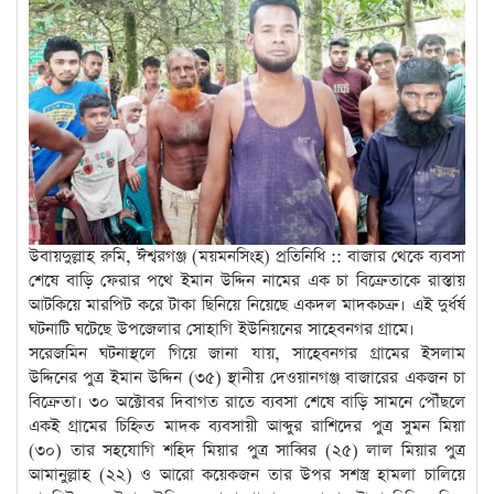
উবায়দুল্লাহ রুমি, ঈশ্বরগঞ্জ (ময়মনসিংহ) প্রতিনিধি :: বাজার থেকে ব্যবসা
শেষে বাড়ি ফেরার পথে ইমান উদ্দিন নামের এক চা বিক্রেতাকে রাস্তায়
আটকিয়ে মারপিট করে টাকা ছিনিয়ে নিয়েছে একদল মাদকচক্র। এই দুর্ধর্ষ
ঘটনাটি ঘটেছে উপজেলার সোহাগি ইউনিয়নের সাহেবনগর গ্রামে।
সরেজমিন ঘটনাস্থলে গিয়ে জানা যায়, সাহেবনগর গ্রামের ইসলাম
উদ্দিনের পুত্র ইমান উদ্দিন (৩৫) স্থানীয় দেওয়ানগঞ্জ বাজারের একজন চা
বিক্রেতা। ৩০ অক্টোবর দিবাগত রাতে ব্যবসা শেষে বাড়ি সামনে পৌঁছলে
একই গ্রামের চিহ্নিত মাদক ব্যবসায়ী আব্দুর রাশিদের পুত্র সুমন মিয়া
(৩০) তার সহযোগি শহিদ মিয়ার পুত্র সাব্বির (২৫) লাল মিয়ার পুত্র
আমানুল্লাহ (২২) ও আরো কয়েকজন তার উপর সশস্ত্র হামলা চালিয়ে