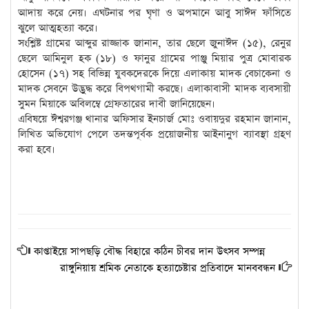
আদায় করে নেয়। এঘটনার পর ঘৃণা ও অপমানে আবু সাঈদ ফাঁসিতে
ঝুলে আত্মহত্যা করে।
সংশ্লিষ্ট গ্রামের আব্দুর রাজ্জাক জানান, তার ছেলে জুনাঈদ (১৫), রেনুর
ছেলে আমিনুল হক (১৮) ও ফানুর গ্রামের পাঞ্জু মিয়ার পুত্র মোবারক
হোসেন (১৭) সহ বিভিন্ন যুবকদেরকে দিয়ে এলাকায় মাদক বেচাকেনা ও
মাদক সেবনে উদ্ভুদ্ধ করে বিপথগামী করছে। এলাকাবাসী মাদক ব্যবসায়ী
সুমন মিয়াকে অবিলম্বে গ্রেফতারের দাবী জানিয়েছেন।
এবিষয়ে ঈশ্বরগঞ্জ থানার অফিসার ইনচার্জ মোঃ ওবায়দুর রহমান জানান,
লিখিত অভিযোগ পেলে তদন্তপূর্বক প্রয়োজনীয় আইনানুগ ব্যাবস্থা গ্রহণ
করা হবে।
কাপ্তাইয়ে সাপছড়ি বৌদ্ধ বিহারে কঠিন চীবর দান উৎসব সম্পন্ন
রাঙ্গুনিয়ায় শ্রমিক নেতাকে হত্যাচেষ্টার প্রতিবাদে মানববন্ধন