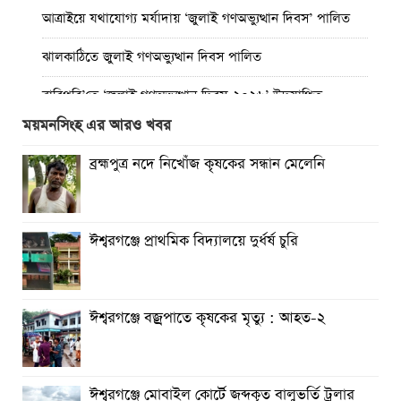
আত্রাইয়ে যথাযোগ্য মর্যাদায় ‘জুলাই গণঅভ্যুত্থান দিবস’ পালিত
ঝালকাঠিতে জুলাই গণঅভ্যুত্থান দিবস পালিত
রাবিপ্রবি’তে ‘জুলাই গণঅভ্যুত্থান দিবস-২০২৬’ উদযাপিত
ময়মনসিংহ এর আরও খবর
প্রত্যেক অপরাধীর বিচার এ দেশেই হবে, সে যত শক্তিশালীই হোক
না কেন”-চট্টগ্রামে জুলাই গণঅভ্যুত্থান দিবসে ব্যারিস্টার মীর হেলাল
ব্রহ্মপুত্র নদে নিখোঁজ কৃষকের সন্ধান মেলেনি
গণঅভ্যুত্থানের অর্জন আজ রাজনৈতিক মাফিয়া ও দুর্বৃত্তায়নের
খপ্পরে : আবু হাসান টিপু
ঈশ্বরগঞ্জে প্রাথমিক বিদ্যালয়ে দুর্ধর্ষ চুরি
রাঙামাটিতে “ফিরে দেখা রক্তঝরা জুলাই-আগস্ট প্রত্যাশা আর প্রাপ্তি
শীর্ষক “কথকতা” অনুষ্ঠান অনুষ্ঠিত
ছুটির রাতে খোলা ভূমি অফিস, ভেতরে তহশিলদার
ঈশ্বরগঞ্জে বজ্রপাতে কৃষকের মৃত্যু : আহত-২
ঈশ্বরগঞ্জে মোবাইল কোর্টে জব্দকৃত বালুভর্তি ট্রলার