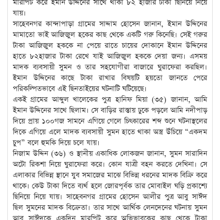
মারপিট করে ইমান উদ্দিনের সাথে থাকা ৮২ হাজার টাকা ছিনিয়ে নিয়ে
যায়।
সাহেবনগর কান্দাপাড়া গ্রামের সাদ্দাম হোসেন জানান, ইমান উদ্দিনের
মামাতো ভাই আজিজুল হকের কাছ থেকে একটি গরু কিনেছি। সেই গরুর
টাকা আজিজুল হককে না পেয়ে রাতে চায়ের দোকানে ইমান উদ্দিনের
হাতে ৮২হাজার টাকা রেখে যাই আজিজুল হককে দেয়া জন্য। এসময়
মাদক ব্যবসায়ী সুমন ও তার সহযোগীরা বাজারে ঘুরাফেরা করছিল।
ইমান উদ্দিনের কাছে টাকা রাখার বিষয়টি হয়তো জানতে পেরে
পরিকল্পিতভাবে এই ছিনতাইয়ের ঘটনাটি ঘটিয়েছে।
একই গ্রামের আব্দুল খালেকের পুত্র হানিফ মিয়া (৩৫) জানান, আমি
ইমান উদ্দিনের সাথে ছিলাম। সে বাড়ির রাস্তায় ঢুকে পড়লে আমি নদীপাড়
দিয়ে প্রায় ১০০গজ সামনে এগিয়ে গেলে চিৎকারের শব্দ শুনে ঘটনাস্থলের
দিকে এগিয়ে এলে মাদক ব্যবসায়ী সুমন হাতে থাকা অস্ত্র উঁচিয়ে “একদম
চুপ” বলে হুমকি দিয়ে চলে যায়।
নিজাম উদ্দিন (৩৬) ও স্থানীয় একাধিক লোকজন জানান, সুমন সারাদিন
অটো রিকশা নিয়ে ঘুরাফেরা করে। কোন যাত্রী বহন করতে দেখিনা। সে
এলাকার বিভিন্ন স্থানে যুব সমাজের মাঝে বিভিন্ন ধরনের মাদক বিক্রি করে
থাকে। কেউ টাকা দিতে ব্যর্থ হলে জোরপূর্বক তার মোবাইল ঘড়ি প্রকাশ্যে
ছিনিয়ে নিয়ে যায়। সাহেবনগর গ্রামের হোসেন আলীর পুত্র আবু সাঈদ
ছিল সুমনের মাদক বিক্রেতা। তার সাথে আর্থিক লেনদেনের ঘটনায় সুমন
আবু সাঈদকে একদিন মারপিট করে অভিভাবকের কাছ থেকে টাকা