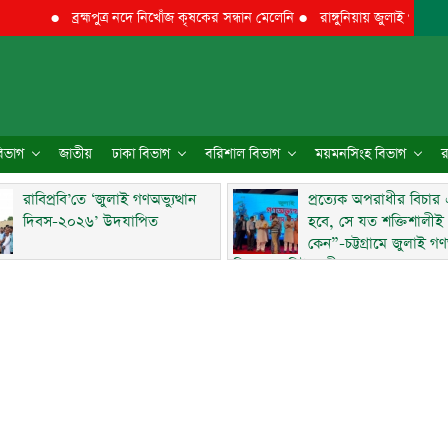
●
ব্রহ্মপুত্র নদে নিখোঁজ কৃষকের সন্ধান মেলেনি
●
রাঙ্গুনিয়ায় জুলাই গণঅভ্যুত্থান
 বিভাগ
জাতীয়
ঢাকা বিভাগ
বরিশাল বিভাগ
ময়মনসিংহ বিভাগ
র
রাবিপ্রবি’তে ‘জুলাই গণঅভ্যুত্থান
প্রত্যেক অপরাধীর বিচার
দিবস-২০২৬’ উদযাপিত
হবে, সে যত শক্তিশালীই
কেন”-চট্টগ্রামে জুলাই গণঅ
দিবসে ব্যারিস্টার মীর হেলাল