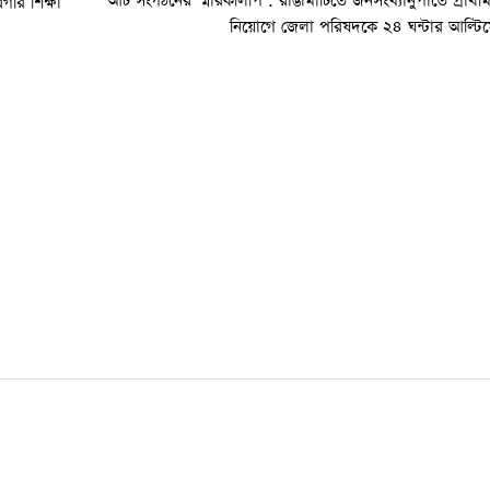
আট সংগঠনের স্মারকলিপি : রাঙামাটিতে জনসংখ্যানুপাতে প্রাথম
গরি শিক্ষা
নিয়োগে জেলা পরিষদকে ২৪ ঘন্টার আল্টি