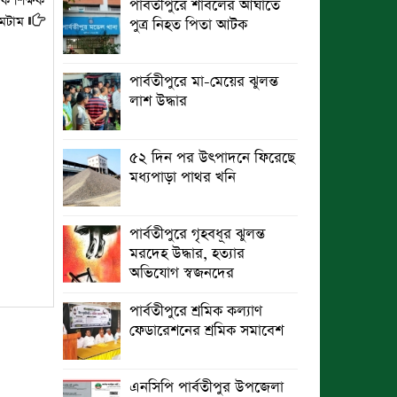
িক শিক্ষক
পার্বতীপুরে শাবলের আঘাতে
মেটাম
পুত্র নিহত পিতা আটক
ছুটির রাতে খোলা ভূমি অফিস, ভেতরে
তহশিলদার
পার্বতীপুরে মা-মেয়ের ঝুলন্ত
লাশ উদ্ধার
৫২ দিন পর উৎপাদনে ফিরেছে
মধ্যপাড়া পাথর খনি
পার্বতীপুরে গৃহবধূর ঝুলন্ত
মরদেহ উদ্ধার, হত্যার
অভিযোগ স্বজনদের
পার্বতীপুরে শ্রমিক কল্যাণ
ফেডারেশনের শ্রমিক সমাবেশ
এনসিপি পার্বতীপুর উপজেলা