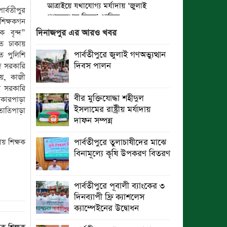
আত্রাইয়ে যথাযোগ্য মর্যাদায় ‘জুলাই
র্বতীপুর
গণঅভ্যুত্থান দিবস’ পালিত
শিক্ষকগন
ক বৃন্দ”
দিনাজপুর এর আরও খবর
ঝালকাঠিতে জুলাই গণঅভ্যুত্থান দিবস
তে ঢাকায়
পালিত
পার্বতীপুরে জুলাই গণঅভ্যুত্থান
তে পুলিশি
দিবস পালন
দ সরকারি
রাবিপ্রবি’তে ‘জুলাই গণঅভ্যুত্থান
য়, কাজী
দিবস-২০২৬’ উদযাপিত
ই সরকারি
বীর মুক্তিযোদ্ধা শহীদুল
রকারপাড়া
প্রত্যেক অপরাধীর বিচার এ দেশেই হবে,
ইসলামের রাষ্ট্রীয় মর্যাদায়
তাতিপাড়া
সে যত শক্তিশালীই হোক না কেন”-
দাফন সম্পন্ন
চট্টগ্রামে জুলাই গণঅভ্যুত্থান দিবসে
ব্যারিস্টার মীর হেলাল
য় শিক্ষক
পার্বতীপুরে তুলাচাষীদের মাঝে
বিনামূল্যে কৃষি উপকরণ বিতরণ
গণঅভ্যুত্থানের অর্জন আজ রাজনৈতিক
মাফিয়া ও দুর্বৃত্তায়নের খপ্পরে : আবু হাসান
টিপু
পার্বতীপুরে পূবালী ব্যাংকের ৩
দিনব্যাপী ফ্রি ক্যাশলেস
রাঙামাটিতে “ফিরে দেখা রক্তঝরা জুলাই-
ক্যাম্পেইনের উদ্বোধন
আগস্ট প্রত্যাশা আর প্রাপ্তি শীর্ষক
“কথকতা” অনুষ্ঠান অনুষ্ঠিত