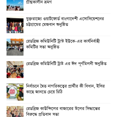
গ্রীষ্মকালীন ভ্রমণ
গণঅভ্যুত্থানের অর্জন আজ রাজনৈতিক মাফিয়া ও দুর্বৃত্তায়নের
খপ্পরে : আবু হাসান টিপু
যুক্তরাজ্যে ওয়াটফোর্ড বাংলাদেশী এসোসিয়েশনের
রাঙামাটিতে “ফিরে দেখা রক্তঝরা জুলাই-আগস্ট প্রত্যাশা আর প্রাপ্তি
চট্টগ্রামের মেজবান অনুষ্ঠিত
শীর্ষক “কথকতা” অনুষ্ঠান অনুষ্ঠিত
ছুটির রাতে খোলা ভূমি অফিস, ভেতরে তহশিলদার
রেডব্রিজ কমিউনিটি ট্রাস্ট ইউকে-এর কার্যনির্বাহী
কমিটির সভা অনুষ্ঠিত
রেডব্রিজ কমিউনিটি ট্রাষ্ট এর ঈদ পূর্ণমিলনী অনুষ্ঠিত
নির্বাচনে দ্বৈত নাগরিকত্বের প্রার্থীর কী বিধান, ইসির
কাছে জানতে চেয়ে চিঠি
রেডব্রিজ কাউন্সিলের বাজারের স্টলের সিদ্ধান্তের
বিরুদ্ধে প্রতিবাদ সভা