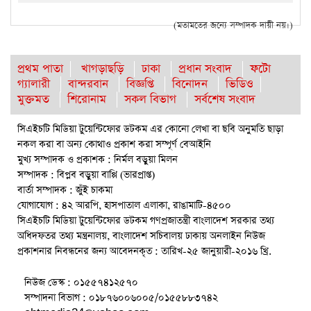
(মতামতের জন্যে সম্পাদক দায়ী নয়।)
প্রথম পাতা
খাগড়াছড়ি
ঢাকা
প্রধান সংবাদ
ফটো
গ্যালারী
বান্দরবান
বিজ্ঞপ্তি
বিনোদন
ভিডিও
মুক্তমত
শিরোনাম
সকল বিভাগ
সর্বশেষ সংবাদ
সিএইচটি মিডিয়া টুয়েন্টিফোর ডটকম এর কোনো লেখা বা ছবি অনুমতি ছাড়া
নকল করা বা অন্য কোথাও প্রকাশ করা সম্পূর্ণ বেআইনি
মুখ্য সম্পাদক ও প্রকাশক : নির্মল বড়ুয়া মিলন
সম্পাদক : বিপ্লব বড়ুয়া বাপ্পি (ভারপ্রাপ্ত)
বার্তা সম্পাদক : জুঁই চাকমা
যোগাযোগ : ৪২ আরপি, হাসপাতাল এলাকা, রাঙামাটি-৪৫০০
সিএইচটি মিডিয়া টুয়েন্টিফোর ডটকম গণপ্রজাতন্ত্রী বাংলাদেশ সরকার তথ্য
অধিদফতর তথ্য মন্ত্রনালয়, বাংলাদেশ সচিবালয় ঢাকায় অনলাইন নিউজ
প্রকাশনার নিবন্ধনের জন্য আবেদনকৃত : তারিখ-২৫ জানুয়ারী-২০১৬ খ্রি.
নিউজ ডেস্ক : ০১৫৫৭৪১২৫৭০
সম্পাদনা বিভাগ : ০১৮৭৬০০৬০০৫/০১৫৫৮৮৩৭৪২