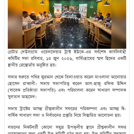
গ্রেটার দেউলগ্রাম ওয়েলফেয়ার ট্রাস্ট ইউকে-এর সর্বশেষ কার্যনির্বাহী
কমিটির সভা রবিবার, ১৪ জুন ২০২৬, বার্মিংহামের স্মল হিথের একটি
স্থানীয় রেস্তোরাঁয় অনুষ্ঠিত হয়।
সভার শুরুতে পবিত্র কুরআন থেকে তিলাওয়াত করেন মাওলানা আনোয়ার
হোসেন রাব্বানী। সভায় সভাপতিত্ব করেন আল-হাজ্ব রফিক উদ্দিন
(সাবেক প্রতিষ্ঠাতা সভাপতি) এবং পরিচালনা করেন সাধারণ সম্পাদক
সুলতান আহমেদ।
সভায় ট্রাস্টের আসন্ন গ্রীষ্মকালীন সফরের পরিকল্পনা এবং আসন্ন দ্বি-
বার্ষিক সাধারণ সভা ও নির্বাচনের প্রস্তুতি নিয়ে বিস্তারিত আলোচনা হয়।
লন্ডনের নিকটবর্তী কোনো সমুদ্র উপকূলীয় স্থানে গ্রীষ্মকালীন সফর
আয়োজনের জন্য একটি উপ-কমিটি গঠন করা হয়। উপ-কমিটির সদস্যরা