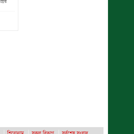
্রিয়
ঈশ্বরগঞ্জে বজ্রপাতে কৃষকের মৃত্যু : আহত-২
রাঙামাটিতে “ফিরে দেখা রক্তঝরা জুলাই-
আগস্ট প্রত্যাশা আর প্রাপ্তি শীর্ষক “কথকতা”
অনুষ্ঠান অনুষ্ঠিত
সমঝোতা স্মারক স্বাক্ষর করেছে বিটিএমএ
এবং বিজিএমইএ
রাবিপ্রবি’তে ‘জুলাই গণঅভ্যুত্থান
দিবস-২০২৬’ উদযাপিত
ছুটির রাতে খোলা ভূমি অফিস, ভেতরে
তহশিলদার
রাঙ্গুনিয়ায় জুলাই গণঅভ্যুত্থান দিবস পালিত
ব্রহ্মপুত্র নদে নিখোঁজ কৃষকের সন্ধান মেলেনি
শিরোনাম
সকল বিভাগ
সর্বশেষ সংবাদ