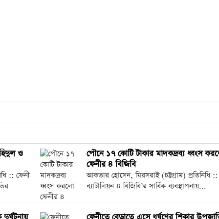
হিদুল ও
পৌনে ১৭ কোটি টাকার মাদকদ্রব্য ধ্বংস কর
ফেনীর ৪ বিজিবি
িধি :: ফেনী
আকতার হোসেন, মিরসরাই (চট্টগ্রাম) প্রতিনিধি ::
তির
ব্যাটালিয়ন ৪ বিজিবি’র সার্বিক ব্যবস্থাপনায়...
ুর্ঘটনায়
ফেনীতে বেড়াতে এসে ধর্ষণের শিকার উপজাত