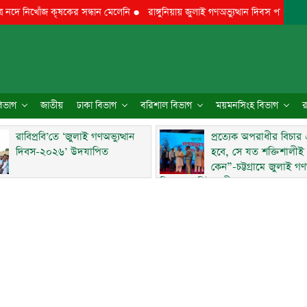
 নদে নিখোঁজ কৃষকের সন্ধান মেলেনি
●
রাঙ্গুনিয়ায় জুলাই গণঅভ্যুত্থান দিবস পালিত
●
পার
 বিভাগ
জাতীয়
ঢাকা বিভাগ
বরিশাল বিভাগ
ময়মনসিংহ বিভাগ
র
রাবিপ্রবি’তে ‘জুলাই গণঅভ্যুত্থান
প্রত্যেক অপরাধীর বিচার
দিবস-২০২৬’ উদযাপিত
হবে, সে যত শক্তিশালীই
কেন”-চট্টগ্রামে জুলাই গণঅ
দিবসে ব্যারিস্টার মীর হেলাল