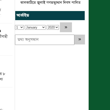
ঝালকাঠিতে জুলাই গণঅভ্যুত্থান দিবস পালিত
য়
রাবিপ্রবি’তে ‘জুলাই গণঅভ্যুত্থান
আর্কাইভ
দিবস-২০২৬’ উদযাপিত
প্রত্যেক অপরাধীর বিচার এ দেশেই হবে, সে
৩
যত শক্তিশালীই হোক না কেন”-চট্টগ্রামে
ীবাহী
জুলাই গণঅভ্যুত্থান দিবসে ব্যারিস্টার মীর
হেলাল
গণঅভ্যুত্থানের অর্জন আজ রাজনৈতিক মাফিয়া
ও দুর্বৃত্তায়নের খপ্পরে : আবু হাসান টিপু
রাঙামাটিতে “ফিরে দেখা রক্তঝরা জুলাই-
ায় ৮
আগস্ট প্রত্যাশা আর প্রাপ্তি শীর্ষক “কথকতা”
যে
অনুষ্ঠান অনুষ্ঠিত
ছুটির রাতে খোলা ভূমি অফিস, ভেতরে
তহশিলদার
রাউজানে আগুনে পুড়ে ছাই ভ্যান কৃষকের স্বপ্ন