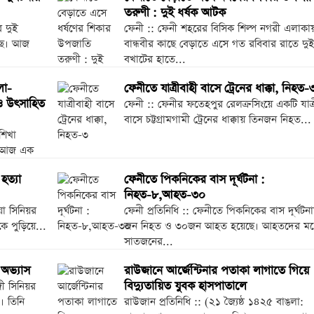
তরুণী : দুই ধর্ষক আটক
র দুই
ফেনী :: ফেনী শহরের বিসিক শিল্প নগরী এলাকা
েছে। আজ
বান্ধবীর কাছে বেড়াতে এসে গত রবিবার রাতে দুই
বখাটের হাতে...
লা-
ফেনীতে যাত্রীবাহী বাসে ট্রেনের ধাক্কা, নিহত-
ও উৎসাহিত
ফেনী :: ফেনীর ফতেহপুর রেলক্রসিংয়ে একটি যাত্র
বাসে চট্টগ্রামগামী ট্রেনের ধাক্কায় তিনজন নিহত...
িশিখা
ম আজ এক
হত্যা
ফেনীতে পিকনিকের বাস দূর্ঘটনা :
নিহত-৮,আহত-৩০
া সিনিয়র
ফেনী প্রতিনিধি :: ফেনীতে পিকনিকের বাস দূর্ঘটন
কে পুড়িয়ে...
জন নিহত ও ৩০জন আহত হয়েছে। আহতদের মধ্
সাতজনের...
 অভ্যাস
রাউজানে আর্জেন্টিনার পতাকা লাগাতে গিয়ে
বিদ্যুতায়িত যুবক হাসপাতালে
ী সিনিয়র
। তিনি
রাউজান প্রতিনিধি :: (২১ জ্যৈষ্ঠ ১৪২৫ বাঙলা: