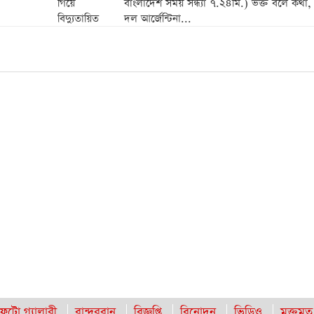
বাংলাদেশ সময় সন্ধ্যা ৭.২৪মি.) ভক্ত বলে কথা, প
দল আর্জেন্টিনা...
ফটো গ্যালারী
বান্দরবান
বিজ্ঞপ্তি
বিনোদন
ভিডিও
মুক্তমত