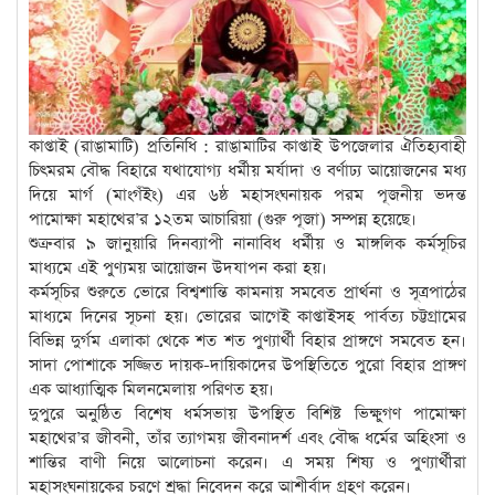
কাপ্তাই (রাঙামাটি) প্রতিনিধি : রাঙামাটির কাপ্তাই উপজেলার ঐতিহ্যবাহী
চিৎমরম বৌদ্ধ বিহারে যথাযোগ্য ধর্মীয় মর্যাদা ও বর্ণাঢ্য আয়োজনের মধ্য
দিয়ে মার্গ (মাংগঁইং) এর ৬ষ্ঠ মহাসংঘনায়ক পরম পূজনীয় ভদন্ত
পামোক্ষা মহাথের’র ১২তম আচারিয়া (গুরু পূজা) সম্পন্ন হয়েছে।
শুক্রবার ৯ জানুয়ারি দিনব্যাপী নানাবিধ ধর্মীয় ও মাঙ্গলিক কর্মসূচির
মাধ্যমে এই পুণ্যময় আয়োজন উদযাপন করা হয়।
কর্মসূচির শুরুতে ভোরে বিশ্বশান্তি কামনায় সমবেত প্রার্থনা ও সূত্রপাঠের
মাধ্যমে দিনের সূচনা হয়। ভোরের আগেই কাপ্তাইসহ পার্বত্য চট্টগ্রামের
বিভিন্ন দুর্গম এলাকা থেকে শত শত পুণ্যার্থী বিহার প্রাঙ্গণে সমবেত হন।
সাদা পোশাকে সজ্জিত দায়ক-দায়িকাদের উপস্থিতিতে পুরো বিহার প্রাঙ্গণ
এক আধ্যাত্মিক মিলনমেলায় পরিণত হয়।
দুপুরে অনুষ্ঠিত বিশেষ ধর্মসভায় উপস্থিত বিশিষ্ট ভিক্ষুগণ পামোক্ষা
মহাথের’র জীবনী, তাঁর ত্যাগময় জীবনাদর্শ এবং বৌদ্ধ ধর্মের অহিংসা ও
শান্তির বাণী নিয়ে আলোচনা করেন। এ সময় শিষ্য ও পুণ্যার্থীরা
মহাসংঘনায়কের চরণে শ্রদ্ধা নিবেদন করে আশীর্বাদ গ্রহণ করেন।