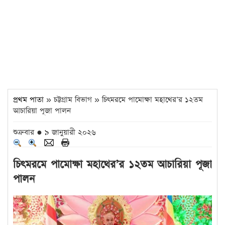
প্রথম পাতা
» চট্টগ্রাম বিভাগ » চিৎমরমে পামোক্ষা মহাথের’র ১২তম
আচারিয়া পূজা পালন
শুক্রবার ● ৯ জানুয়ারী ২০২৬
চিৎমরমে পামোক্ষা মহাথের’র ১২তম আচারিয়া পূজা
পালন