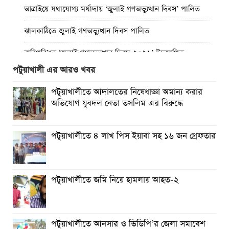
আত্রাইয়ে যথাযোগ্য মর্যাদায় ‘জুলাই গণঅভ্যুত্থান দিবস’ পালিত
ঝালকাঠিতে জুলাই গণঅভ্যুত্থান দিবস পালিত
রাবিপ্রবি’তে ‘জুলাই গণঅভ্যুত্থান দিবস-২০২৬’ উদযাপিত
পটুয়াখালী এর আরও খবর
প্রত্যেক অপরাধীর বিচার এ দেশেই হবে, সে যত শক্তিশালীই হোক
না কেন”-চট্টগ্রামে জুলাই গণঅভ্যুত্থান দিবসে ব্যারিস্টার মীর হেলাল
পটুয়াখালীতে আদালতের নিষেধাজ্ঞা অমান্য করার
অভিযোগ যুবদল নেতা তসলিম এর বিরুদ্ধে
গণঅভ্যুত্থানের অর্জন আজ রাজনৈতিক মাফিয়া ও দুর্বৃত্তায়নের
খপ্পরে : আবু হাসান টিপু
পটুয়াখালীতে ৪ লাখ পিস ইয়াবা সহ ১৬ জন গ্রেফতার
রাঙামাটিতে “ফিরে দেখা রক্তঝরা জুলাই-আগস্ট প্রত্যাশা আর প্রাপ্তি
শীর্ষক “কথকতা” অনুষ্ঠান অনুষ্ঠিত
ছুটির রাতে খোলা ভূমি অফিস, ভেতরে তহশিলদার
পটুয়াখালীতে জমি নিয়ে হামলায় আহত-২
পটুয়াখালীতে আনসার ও ভিডিপি’র জেলা সমাবেশ