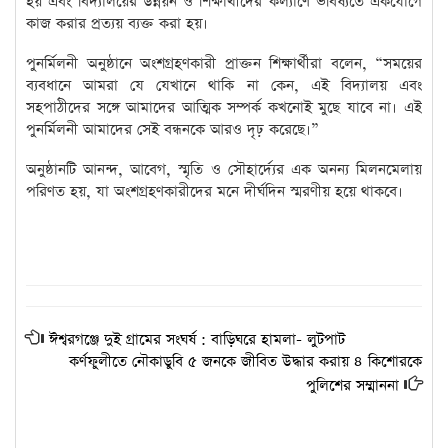
হয় এবং বিদ্যালয়ের উন্নয়ন ও শিক্ষার্থীদের কল্যাণে ভবিষ্যতে একযোগে
কাজ করার প্রত্যয় ব্যক্ত করা হয়।
পুনর্মিলনী অনুষ্ঠানে অংশগ্রহণকারী প্রাক্তন শিক্ষার্থীরা বলেন, “সময়ের
ব্যবধানে আমরা যে যেখানে থাকি না কেন, এই বিদ্যালয় এবং
সহপাঠীদের সঙ্গে আমাদের আত্মিক সম্পর্ক কখনোই মুছে যাবে না। এই
পুনর্মিলনী আমাদের সেই বন্ধনকে আরও দৃঢ় করেছে।”
অনুষ্ঠানটি আনন্দ, আবেগ, স্মৃতি ও সৌহার্দ্যের এক অনন্য মিলনমেলায়
পরিণত হয়, যা অংশগ্রহণকারীদের মনে দীর্ঘদিন স্মরণীয় হয়ে থাকবে।
ঈশ্বরগঞ্জে দুই গ্রামের সংঘর্ষ : বাড়িঘরে হামলা- লুটপাট
কর্ণফুলীতে নৌকাডুবি ৫ জনকে জীবিত উদ্ধার করায় ৪ কিশোরকে
পুলিশের সম্মাননা