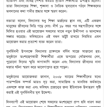
ব্যক্তিবর্গ এবং বিভিন্ন পেশায় কর্মরত প্রাক্তন শিক্ষার্থীরা উপস্থিত ছিলেন।
তারা বিদ্যালয়ের শিক্ষা, শৃঙ্খলা ও নৈতিক মূল্যবোধ গঠনে শিক্ষকদের
অবদানের কথা গভীর শ্রদ্ধার সঙ্গে স্মরণ করেন।
বক্তারা বলেন, বিদ্যালয় শুধু শিক্ষা অর্জনের স্থান নয়, এটি একজন
মানুষের জীবনের ভিত্তি গড়ে দেয়। দীর্ঘ ১৮ বছর পর সহপাঠীদের সঙ্গে
মিলিত হওয়ার এই আয়োজন সকলের মাঝে নতুন উদ্দীপনা ও আনন্দের
সঞ্চার করেছে। ভবিষ্যতেও এই বন্ধন অটুট রাখতে নিয়মিত এমন
আয়োজন করার প্রত্যাশা ব্যক্ত করেন তারা।
পুনর্মিলনী উপলক্ষে বিদ্যালয় প্রাঙ্গণকে বর্ণিল সাজে সাজানো হয়।
অনুষ্ঠানে অংশগ্রহণকারী শিক্ষার্থীরা একে অপরের খোঁজখবর নেন,
পুরোনো দিনের স্মৃতি ভাগাভাগি করেন এবং বিদ্যালয় জীবনের নানা
মজার ঘটনা স্মরণ করে আবেগাপ্লুত হয়ে পড়েন।
অনুষ্ঠানের আয়োজকরা জানান, ২০০৮ ব্যাচের শিক্ষার্থীদের মধ্যে
পারস্পরিক সম্পর্ক আরও দৃঢ় করা, সামাজিক ও মানবিক কর্মকাণ্ডে
একসঙ্গে কাজ করা এবং ভবিষ্যৎ প্রজন্মের জন্য ইতিবাচক উদাহরণ সৃষ্টি
করাই এই পুনর্মিলনীর মূল উদ্দেশ্য।
দিনব্যাপী এই আয়োজন শেষে সকলের অংশগ্রহণে গ্রুপ ছবি ধারণ করা