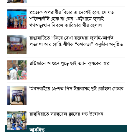
প্রত্যেক অপরাধীর বিচার এ দেশেই হবে, সে যত
শক্তিশালীই হোক না কেন”-চট্টগ্রামে জুলাই
গণঅভ্যুত্থান দিবসে ব্যারিস্টার মীর হেলাল
রাঙামাটিতে “ফিরে দেখা রক্তঝরা জুলাই-আগস্ট
প্রত্যাশা আর প্রাপ্তি শীর্ষক “কথকতা” অনুষ্ঠান অনুষ্ঠিত
রাউজানে আগুনে পুড়ে ছাই ভ্যান কৃষকের স্বপ্ন
মিরসরাইয়ে ১৮শত পিস ইয়াবাসহ দুই রোহিঙ্গা গ্রেপ্তার
রাঙ্গুনিয়াতে ল্যাঙ্গুয়েজ ক্লাবের শুভ উদ্বোধন
আর্কাইভ