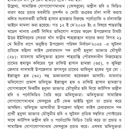
উল্লেখ্য, সামাজিক যোগাযোগমাধ্যম (ফেসবুকে) অশ্লীল ছবি ও ভিডিও
ধারণ করে প্রচার ভয়ভীতি প্রদর্শন ও মোটা অংকের চাঁদা দাবী করায়
কথিত সংবাদকর্মী রাফিউ হাসান হামজার বিরুদ্ধে পর্নোগ্রাফি ও চাঁদাবাজি
আইনে মামলা করা হয়েছে। গত ১২ ই মে’২০২৪ ইং এ বিষয়ে শাহরাস্তি
মডেল থানায় একটি লিখিত অভিযোগ দায়ের করেন উপজেলার টামটা
উত্তর ইউনিয়নের সেতরা খাঁন বাড়ীর শাহজাহান খানের কন্যা বিগত ২১
মে দ্বিতীয় ধাপে অনুষ্ঠিত উপজেলা পরিষদ নির্বাচন’২০২৪ -এ ফুটবল
প্রতিকে মহিলা ভাইস চেয়ারম্যান পদ প্রার্থী হনুফা আক্তার মৌসুমী
(২৮)। মামলায় অভিযুক্তরা হলেন শাহরাস্তি পৌরসভাধীন নিজমেহার
গ্রামের হুমায়ুন কবিরের পুত্র রাফিউ হাসান হামজা (৩৫), ও কুমিল্লা
জেলার লালমাই উপজেলার জগৎপুর গ্রামের আমিনুল হকের পুত্র মো :
ইজাজুল হক (৩২) সহ অজ্ঞাতনামা কয়েকজন আসামি। মামলার
অভিযোগে প্রকাশ অভিযুক্ত ইজাজুল হক ও রাফিউ হাসান হামজা’র
যোগসাজশে ভিকটিম হনুফা আক্তার মৌসুমীর ছবি দিয়ে কাটপিস অশ্লীল
ছবি ও পর্নোভিডিও তৈরি করে অভিযুক্তরা। অভিযুক্তরা সামাজিক
যোগাযোগমাধ্যম ফেসবুকে ৫টি ফেক আইডি খুলে তা প্রচার করে
আসছিল। অভিযুক্ত আসামীরা উপজেলা মহিলা ভাইস চেয়ারম্যান পদ
প্রার্থী হনুফা আক্তার মৌসুমীর ছবি ও ফুটবল প্রতিক সম্বলিত পোস্টারের
সাথে কাটপিস অশ্লীল ছবি ও পর্নোগ্রাফি ভিডিও তৈরি করে তা প্রচার ও
সামাজিক যোগাযোগমাধ্যম ফেসবুকে প্রচার করে। এসময় অভিযুক্তরা