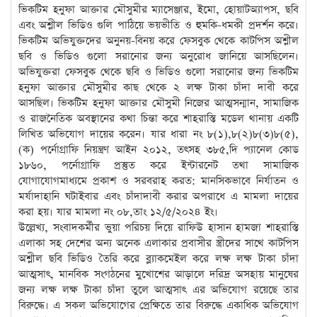
ভিকটিম হনুফা আক্তার মৌসুমীর ম্যাসেঞ্জার, ইমো, হোয়াটঅ্যাপস, ছবি
এবং অশ্লীল ভিডিও গুলি পাঠিয়ে ভয়ভীতি ও হুমকি-ধমকী প্রদর্শন করে।
ভিকটিম অভিযুক্তদের অনুনয়-বিনয় করে ফেসবুক থেকে কাটপিস অশ্লীল
ছবি ও ভিডিও গুলো সরানোর জন্য অনুরোধ জানিয়ে আসছিলেন।
অভিযুক্তরা ফেসবুক থেকে ছবি ও ভিডিও গুলো সরানোর জন্য ভিকটিম
হনুফা আক্তার মৌসুমীর কাছ থেকে ২ লক্ষ টাকা চাঁদা দাবী করে
আসছিল। ভিকটিম হনুফা আক্তার মৌসুমী নিজের আত্মসন্মান, সামাজিক
ও রাজনৈতিক অবস্থানের কথা চিন্তা করে শাহরাস্তি মডেল থানায় একটি
লিখিত অভিযোগ দায়ের করেন। যার ধারা নং ৮(১),৮(২)৮(৩)৮(৫),
(ক) পর্নোগ্রাফি নিয়ন্ত্রণ আইন ২০১২, তৎসহ ৩৮৫,দি প্যানেল কোড
১৮৬০, পর্নোগ্রাফি প্রস্তুত করে ইন্টারনেট তথা সামাজিক
যোগাযোগমাধ্যমে প্রকাশ ও সরবরাহ করত: মানসিকভাবে নির্যাতন ও
মর্যাদাহানি ঘটাইবার এবং চাঁদাদাবী করার অপরাধে এ মামলা দায়ের
করা হয়। যার মামলা নং ০৮,তাং ১২/৫/২০২৪ ইং।
উল্লেখ্য, সংবাদকর্মীর ভুয়া পরিচয় দিয়ে রাফিউ হাসান হামজা শাহরাস্তি
এলাকা সহ দেশের অন্য অনেক এলাকার প্রবাসীর স্ত্রীদের সাথে কাটপিস
অশ্লীল ছবি ভিডিও তৈরি করে ব্ল্যাকমেইল করে লক্ষ লক্ষ টাকা চাঁদা
আত্মসাৎ, মানবিক সংগঠনের মুখোশের আড়ালে দরিদ্র অসহায় মানুষের
জন্য লক্ষ লক্ষ টাকা চাঁদা তুলে আত্মসাৎ এর অভিযোগ রয়েছে তার
বিরুদ্ধে। এ সকল অভিযোগের প্রেক্ষিতে তার বিরুদ্ধে একাধিক অভিযোগ