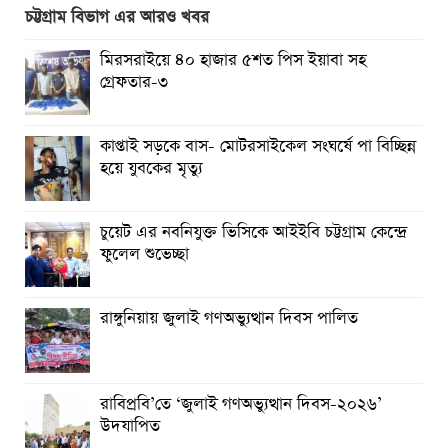
জানাতে হবে : জননেতা সাইফুল হক
চট্টগ্রাম বিভাগ এর আরও খবর
তিন দিন পর ব্রহ্মপুত্র নদে নিখোঁজ সাইফুলের মরদেহ গফরগাঁও
মিরসরাইয়ে ৪০ হাজার ৫শত পিস ইয়াবা সহ
থেকে উদ্ধার
গ্রেফতার-৩
ব্রহ্মপুত্র নদে নিখোঁজ কৃষকের সন্ধান মেলেনি
কাপ্তাই সড়কে বাস- মোটরসাইকেল সংঘর্ষে পা বিচ্ছিন্ন
রাঙ্গুনিয়ায় জুলাই গণঅভ্যুত্থান দিবস পালিত
হয়ে যুবকের মৃত্যু
পার্বতীপুরে জুলাই গণঅভ্যুত্থান দিবস পালন
চুয়েট এর নবনিযুক্ত ভিসিকে আইইবি চট্টগ্রাম কেন্দ্রে
আত্রাইয়ে যথাযোগ্য মর্যাদায় ‘জুলাই গণঅভ্যুত্থান দিবস’ পালিত
ফুলেল শুভেচ্ছা
রাঙ্গুনিয়ায় জুলাই গণঅভ্যুত্থান দিবস পালিত
রাবিপ্রবি’তে ‘জুলাই গণঅভ্যুত্থান দিবস-২০২৬’
উদযাপিত