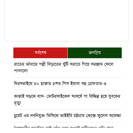
সর্বশেষ
জনপ্রিয়
রাতের আঁধারে পল্লী বিদ্যুতের খুঁটি সরাতে গিয়ে সরঞ্জাম ফেলে
পালালো
মিরসরাইয়ে ৪০ হাজার ৫শত পিস ইয়াবা সহ গ্রেফতার-৩
কাপ্তাই সড়কে বাস- মোটরসাইকেল সংঘর্ষে পা বিচ্ছিন্ন হয়ে যুবকের
মৃত্যু
চুয়েট এর নবনিযুক্ত ভিসিকে আইইবি চট্টগ্রাম কেন্দ্রে ফুলেল শুভেচ্ছা
বৈষম্যহীন মানবিক রাষ্ট্র গঠন করে জুলাই শহীদদের প্রতি শ্রদ্ধা