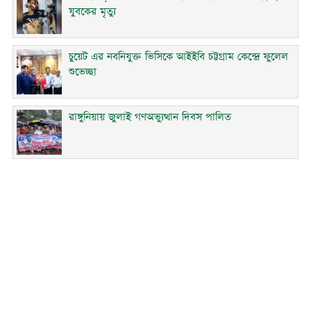
যুবকের মৃত্যু
চুয়েট এর নবনিযুক্ত ভিসিকে আইইবি চট্টগ্রাম কেন্দ্রে ফুলেল
শুভেচ্ছা
রাঙ্গুনিয়ায় জুলাই গণঅভ্যুত্থান দিবস পালিত